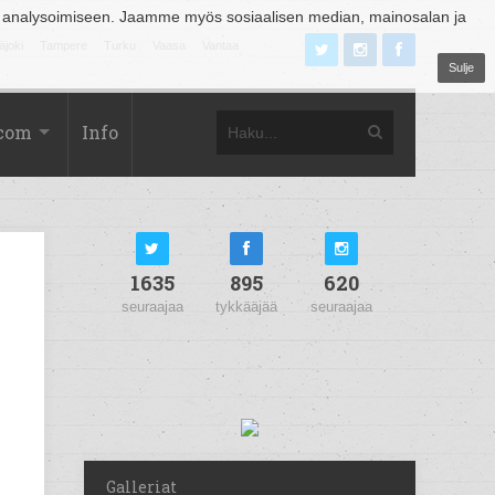
 analysoimiseen. Jaamme myös sosiaalisen median, mainosalan ja
äjoki
Tampere
Turku
Vaasa
Vantaa
Sulje
.com
Info
1635
895
620
seuraajaa
tykkääjää
seuraajaa
Galleriat