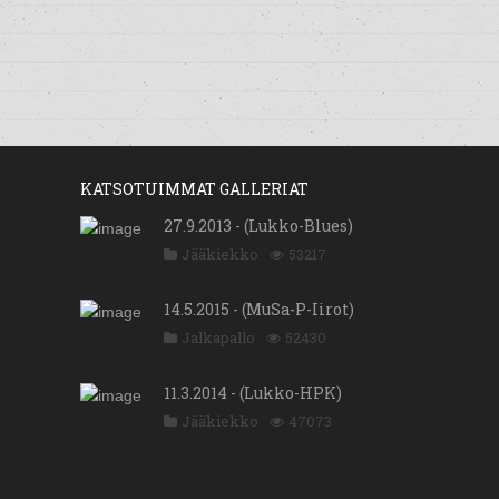
KATSOTUIMMAT GALLERIAT
27.9.2013 - (Lukko-Blues)
Jääkiekko
53217
14.5.2015 - (MuSa-P-Iirot)
Jalkapallo
52430
11.3.2014 - (Lukko-HPK)
Jääkiekko
47073