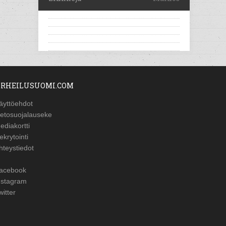
RHEILUSUOMI.COM
äyttöehdot
ietosuojalauseke
ediakortti
ekrytointi
hteystiedot
acebook
nstagram
witter