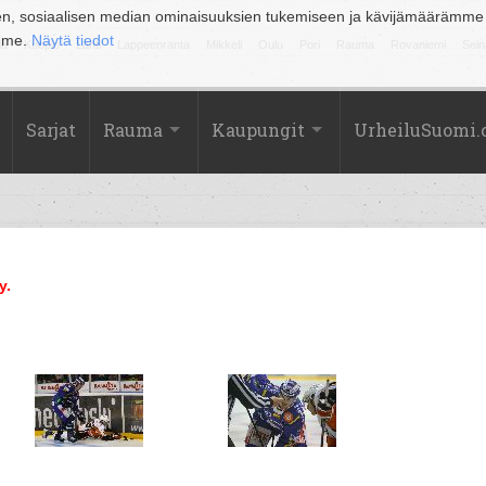
en, sosiaalisen median ominaisuuksien tukemiseen ja kävijämäärämme
amme.
Näytä tiedot
la
Kuopio
Lahti
Lappeenranta
Mikkeli
Oulu
Pori
Rauma
Rovaniemi
Sein
Sarjat
Rauma
Kaupungit
UrheiluSuomi
y.