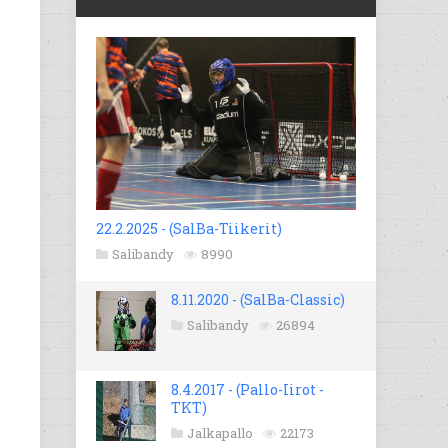
22.2.2025 - (SalBa-Tiikerit)
Salibandy
8990
8.11.2020 - (SalBa-Classic)
Salibandy
26894
8.4.2017 - (Pallo-Iirot -
TKT)
Jalkapallo
22173