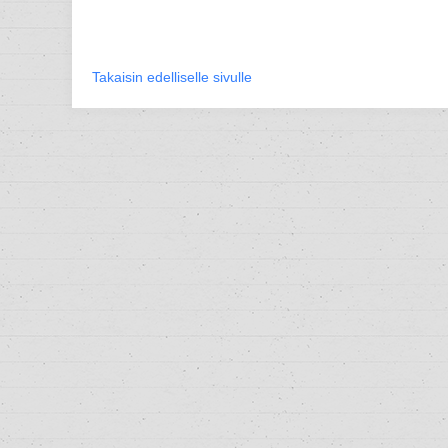
Takaisin edelliselle sivulle