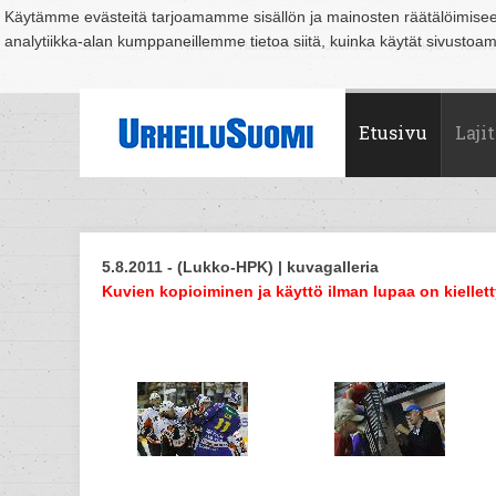
Käytämme evästeitä tarjoamamme sisällön ja mainosten räätälöimise
analytiikka-alan kumppaneillemme tietoa siitä, kuinka käytät sivusto
Suomi
Espoo
Helsinki
Hämeenlinna
Joensuu
Jyväskylä
Kouvo
Etusivu
Lajit
5.8.2011 - (Lukko-HPK) | kuvagalleria
Kuvien kopioiminen ja käyttö ilman lupaa on kiellett