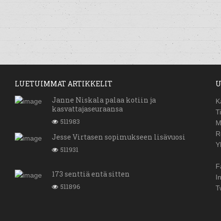
LUETUIMMAT ARTIKKELIT
U
Janne Niskala palaa kotiin ja
K
kasvattajaseuraansa
T
511983
M
R
Jesse Virtasen sopimukseen lisävuosi
Y
511931
F
173 senttiä entä sitten
I
511896
T