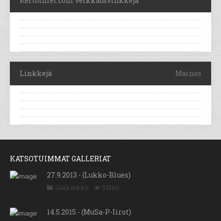
Kertoimet.com veikkausvinkkejä
Linkkejä
Mainos
KATSOTUIMMAT GALLERIAT
27.9.2013 - (Lukko-Blues)
Jääkiekko
53166
14.5.2015 - (MuSa-P-Iirot)