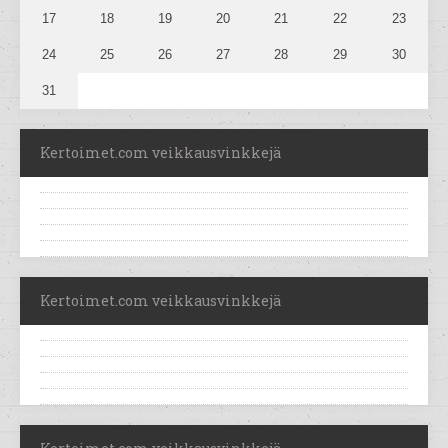
17
18
19
20
21
22
23
24
25
26
27
28
29
30
31
Kertoimet.com veikkausvinkkejä
Kertoimet.com veikkausvinkkejä