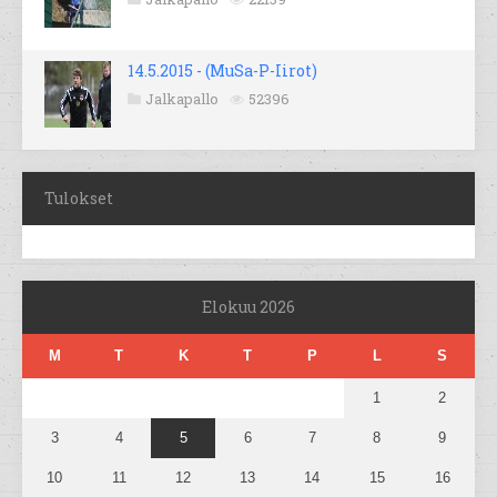
14.5.2015 - (MuSa-P-Iirot)
Jalkapallo
52396
Tulokset
Elokuu 2026
M
T
K
T
P
L
S
1
2
3
4
5
6
7
8
9
10
11
12
13
14
15
16