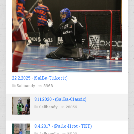
22.2.2025 - (SalBa-Tiikerit)
Salibandy
8968
8.11.2020 - (SalBa-Classic)
Salibandy
26856
8.4.2017 - (Pallo-Iirot - TKT)
Jalkapallo
22139