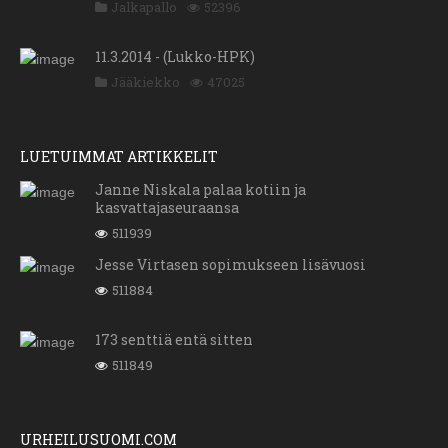
Jalkapallo
52396
11.3.2014 - (Lukko-HPK)
Jääkiekko
47025
LUETUIMMAT ARTIKKELIT
Janne Niskala palaa kotiin ja
kasvattajaseuraansa
511939
Jesse Virtasen sopimukseen lisävuosi
511884
173 senttiä entä sitten
511849
URHEILUSUOMI.COM