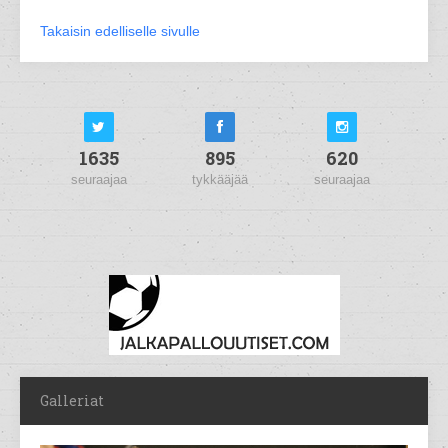
Takaisin edelliselle sivulle
1635
895
620
seuraajaa
tykkääjää
seuraajaa
Galleriat