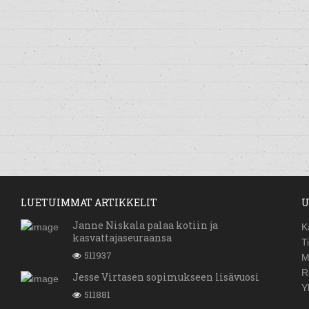
LUETUIMMAT ARTIKKELIT
U
Janne Niskala palaa kotiin ja
K
kasvattajaseuraansa
T
511937
M
R
Jesse Virtasen sopimukseen lisävuosi
Y
511881