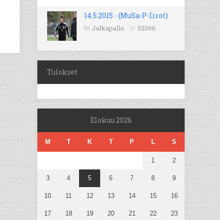
14.5.2015 - (MuSa-P-Iirot)
Jalkapallo
52396
Tulokset
Elokuu 2026
M
T
K
T
P
L
S
1
2
3
4
5
6
7
8
9
10
11
12
13
14
15
16
17
18
19
20
21
22
23