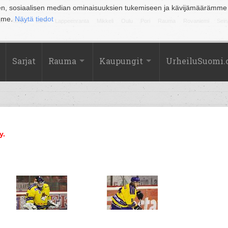
en, sosiaalisen median ominaisuuksien tukemiseen ja kävijämäärämme
amme.
Näytä tiedot
la
Kuopio
Lahti
Lappeenranta
Mikkeli
Oulu
Pori
Rauma
Rovaniemi
Sein
Sarjat
Rauma
Kaupungit
UrheiluSuomi
y.