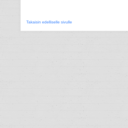
Takaisin edelliselle sivulle