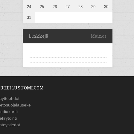
24
25
26
27
28
29
30
31
Linkkejä
Mainos
RHEILUSUOMI.COM
äyttöehdot
ietosuojalauseke
ediakortti
ekrytointi
hteystiedot