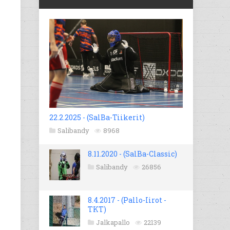
22.2.2025 - (SalBa-Tiikerit)
Salibandy
8968
8.11.2020 - (SalBa-Classic)
Salibandy
26856
8.4.2017 - (Pallo-Iirot -
TKT)
Jalkapallo
22139