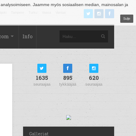
 analysoimiseen. Jaamme myös sosiaalisen median, mainosalan ja
äjoki
Tampere
Turku
Vaasa
Vantaa
Sulje
.com
Info
1635
895
620
seuraajaa
tykkääjää
seuraajaa
Galleriat