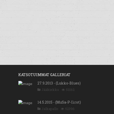
KATSOTUIMMAT GALLERIAT
27.9.2013 - (Lukko-Blues)
Jääkiekko
53162
14.5.2015 - (MuSa-P-Iirot)
Jalkapallo
52396