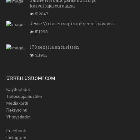
Janne Niskala palaa kotiin ja
kasvattajaseuraansa
512047
Jesse Virtasen sopimukseen lisävuosi
511998
173 senttiä entä sitten
511961
URHEILUSUOMI.COM
Käyttöehdot
Tietosuojalauseke
Mediakortti
Rekrytointi
Yhteystiedot
Facebook
Instagram