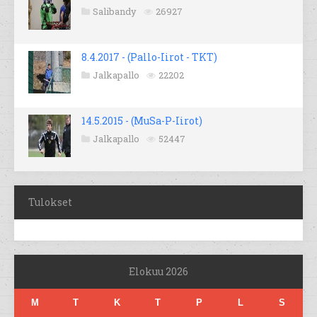
Salibandy
26927
8.4.2017 - (Pallo-Iirot - TKT)
Jalkapallo
22202
14.5.2015 - (MuSa-P-Iirot)
Jalkapallo
52447
Tulokset
Elokuu 2026
M
T
K
T
P
L
S