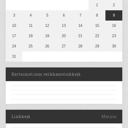
1
2
3
4
5
6
7
8
9
10
11
12
13
14
15
16
17
18
19
20
21
22
23
24
25
26
27
28
29
30
31
Kertoimet.com veikkausvinkkejä
Linkkejä
Mainos