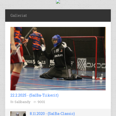
Galleriat
22.2.2025 - (SalBa-Tiikerit)
Salibandy
9001
8.11.2020 - (SalBa-Classic)