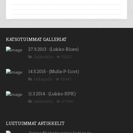
KATSOTUIMMAT GALLERIAT
27.9.2013 - (Lukko-Blues)
Jääkiekko
53227
14.5.2015 - (MuSa-P-Iirot)
Jalkapallo
52447
11.3.2014 - (Lukko-HPK)
Jääkiekko
47080
LUETUIMMAT ARTIKKELIT