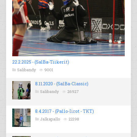
22.2.2025 - (SalBa-Tiikerit)
Salibandy
9001
8.11.2020 - (SalBa-Classic)
Salibandy
26927
8.4.2017 - (Pallo-Iirot - TKT)
Jalkapallo
22198