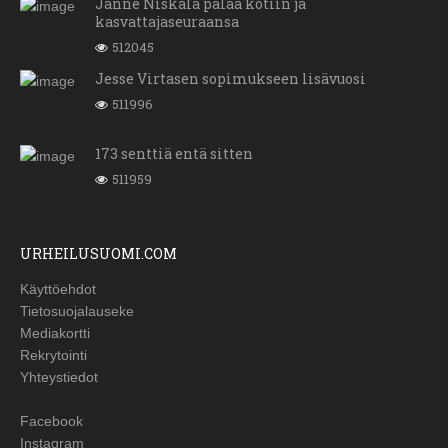
Janne Niskala palaa kotiin ja
kasvattajaseuraansa
512045
Jesse Virtasen sopimukseen lisävuosi
511996
173 senttiä entä sitten
511959
URHEILUSUOMI.COM
Käyttöehdot
Tietosuojalauseke
Mediakortti
Rekrytointi
Yhteystiedot
Facebook
Instagram