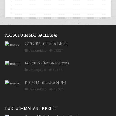
KATSOTUIMMAT GALLERIAT
27.9.2013 - (Lukko-Blues)
Jääkiekko
53227
14.5.2015 - (MuSa-P-Iirot)
Jalkapallo
52444
11.3.2014 - (Lukko-HPK)
Jääkiekko
47075
LUETUIMMAT ARTIKKELIT