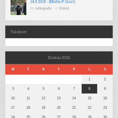
14.5.2015 - (MuSa-P-Iirot)
Jalkapallo
52444
Tulokset
Elokuu 2026
M
T
K
T
P
L
S
1
2
3
4
5
6
7
8
9
10
11
12
13
14
15
16
17
18
19
20
21
22
23
24
25
26
27
28
29
30