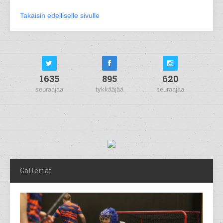
Takaisin edelliselle sivulle
1635
895
620
seuraajaa
tykkääjää
seuraajaa
Galleriat