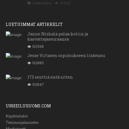
Jääkiekko
47025
LUETUIMMAT ARTIKKELIT
Janne Niskala palaa kotiin ja
kasvattajaseuraansa
511938
Jesse Virtasen sopimukseen lisävuosi
511883
173 senttiä entä sitten
511847
URHEILUSUOMI.COM
Käyttöehdot
Tietosuojalauseke
Mediakortti