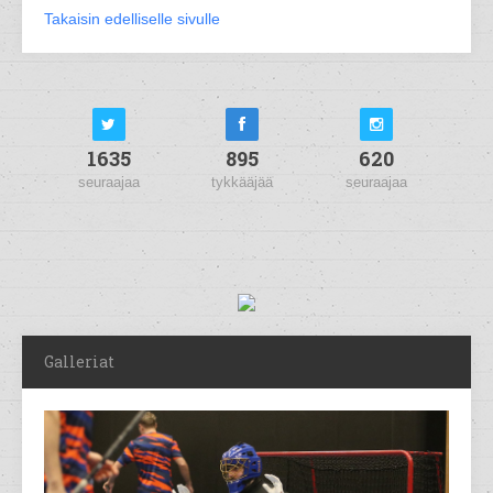
Takaisin edelliselle sivulle
1635
895
620
seuraajaa
tykkääjää
seuraajaa
Galleriat