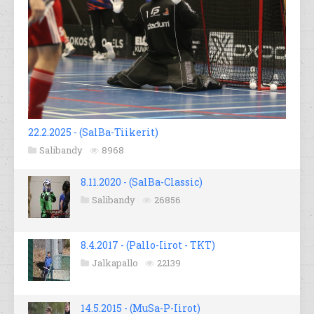
22.2.2025 - (SalBa-Tiikerit)
Salibandy
8968
8.11.2020 - (SalBa-Classic)
Salibandy
26856
8.4.2017 - (Pallo-Iirot - TKT)
Jalkapallo
22139
14.5.2015 - (MuSa-P-Iirot)