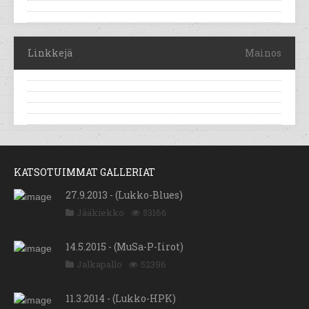
Linkkejä
Mainos
KATSOTUIMMAT GALLERIAT
27.9.2013 - (Lukko-Blues)
Jääkiekko
53166
14.5.2015 - (MuSa-P-Iirot)
Jalkapallo
52396
11.3.2014 - (Lukko-HPK)