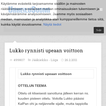
Käytämme evästeitä tarjoamamme sisällön ja mainosten
räätälöimiseen, sosiaalisen median ominaisuuksien tukemiseen ja
kävijämäärämme analysoimiseen. Jaamme myös sosiaalisen
median, mainosalan ja analytiikka-alan kumppaneillemme tietoa siitä,
kuinka käytät sivustoamme.
Näytä tiedot
Sulje
Lukko rynnisti upeaan voittoon
499807
Jääkiekko -
Liiga
26.2.2011
Lukko rynnisti upeaan voittoon
OTTELUN TEEMA
Ottelu oli kliseisesti sanottuna jälleen kerran ns.
kuuden pisteen ottelu. Voitolla Lukko pääsisi
KalPan ohi ja neljännelle sijalle, mutta tappiolla