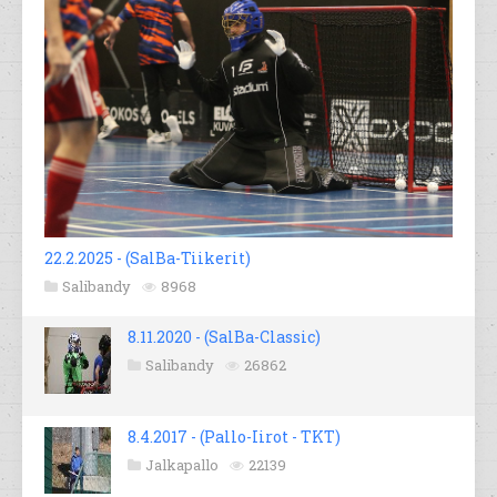
22.2.2025 - (SalBa-Tiikerit)
Salibandy
8968
8.11.2020 - (SalBa-Classic)
Salibandy
26862
8.4.2017 - (Pallo-Iirot - TKT)
Jalkapallo
22139