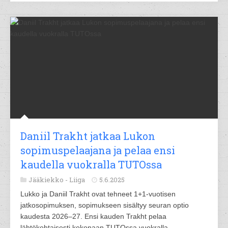
Daniil Trakht jatkaa Lukon
sopimuspelaajana ja pelaa ensi
kaudella vuokralla TUTOssa
Jääkiekko -
Liiga
5.6.2025
Lukko ja Daniil Trakht ovat tehneet 1+1-vuotisen
jatkosopimuksen, sopimukseen sisältyy seuran optio
kaudesta 2026–27. Ensi kauden Trakht pelaa
lähtökohtaisesti kokonaan TUTOssa vuokralla.