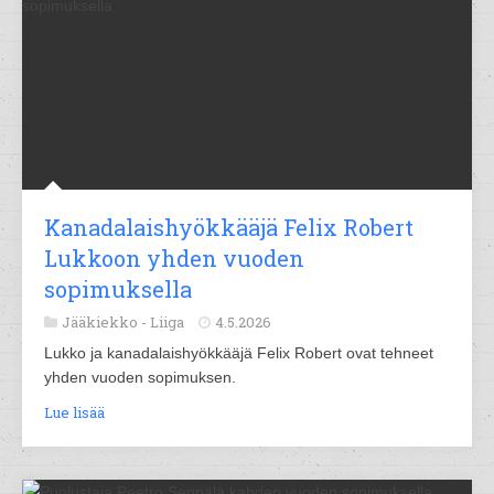
Kanadalaishyökkääjä Felix Robert
Lukkoon yhden vuoden
sopimuksella
Jääkiekko -
Liiga
4.5.2026
Lukko ja kanadalaishyökkääjä Felix Robert ovat tehneet
yhden vuoden sopimuksen.
Lue lisää