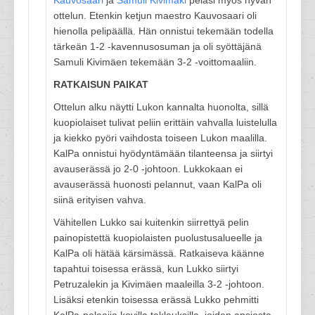
Kauvosaari
ja
Samuli Kivimäki
pelasi myös hyvän
ottelun. Etenkin ketjun maestro Kauvosaari oli
hienolla pelipäällä. Hän onnistui tekemään todella
tärkeän 1-2 -kavennusosuman ja oli syöttäjänä
Samuli Kivimäen tekemään 3-2 -voittomaaliin.
RATKAISUN PAIKAT
Ottelun alku näytti Lukon kannalta huonolta, sillä
kuopiolaiset tulivat peliin erittäin vahvalla luistelulla
ja kiekko pyöri vaihdosta toiseen Lukon maalilla.
KalPa onnistui hyödyntämään tilanteensa ja siirtyi
avauserässä jo 2-0 -johtoon. Lukkokaan ei
avauserässä huonosti pelannut, vaan KalPa oli
siinä erityisen vahva.
Vähitellen Lukko sai kuitenkin siirrettyä pelin
painopistettä kuopiolaisten puolustusalueelle ja
KalPa oli hätää kärsimässä. Ratkaiseva käänne
tapahtui toisessa erässä, kun Lukko siirtyi
Petruzalekin ja Kivimäen maaleilla 3-2 -johtoon.
Lisäksi etenkin toisessa erässä Lukko pehmitti