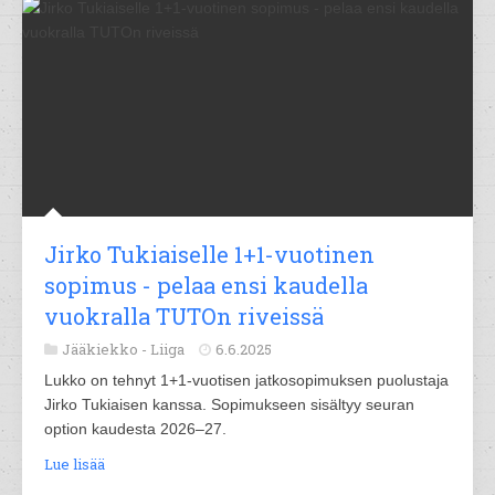
Jirko Tukiaiselle 1+1-vuotinen
sopimus - pelaa ensi kaudella
vuokralla TUTOn riveissä
Jääkiekko -
Liiga
6.6.2025
Lukko on tehnyt 1+1-vuotisen jatkosopimuksen puolustaja
Jirko Tukiaisen kanssa. Sopimukseen sisältyy seuran
option kaudesta 2026–27.
Lue lisää