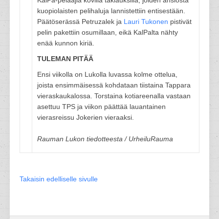
KalPa-pelaajia kovilla taklauksilla, joiden ansiosta
kuopiolaisten pelihaluja lannistettiin entisestään.
Päätöserässä Petruzalek ja
Lauri Tukonen
pistivät
pelin pakettiin osumillaan, eikä KalPalta nähty
enää kunnon kiriä.
TULEMAN PITÄÄ
Ensi viikolla on Lukolla luvassa kolme ottelua,
joista ensimmäisessä kohdataan tiistaina Tappara
vieraskaukalossa. Torstaina kotiareenalla vastaan
asettuu TPS ja viikon päättää lauantainen
vierasreissu Jokerien vieraaksi.
Rauman Lukon tiedotteesta / UrheiluRauma
Takaisin edelliselle sivulle