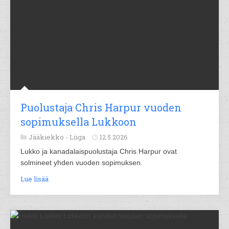
Puolustaja Chris Harpur vuoden
sopimuksella Lukkoon
Jääkiekko -
Liiga
12.5.2026
Lukko ja kanadalaispuolustaja Chris Harpur ovat
solmineet yhden vuoden sopimuksen.
Lue lisää