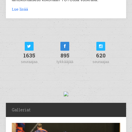
Lue lisää
1635
895
620
seuraajaa
tykkääjää
seuraajaa
Galleriat