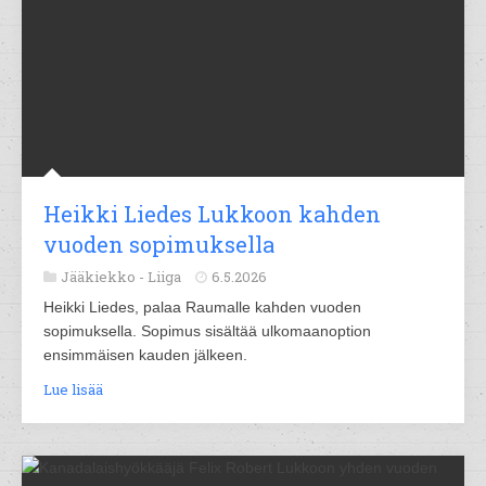
Heikki Liedes Lukkoon kahden
vuoden sopimuksella
Jääkiekko -
Liiga
6.5.2026
Heikki Liedes, palaa Raumalle kahden vuoden
sopimuksella. Sopimus sisältää ulkomaanoption
ensimmäisen kauden jälkeen.
Lue lisää