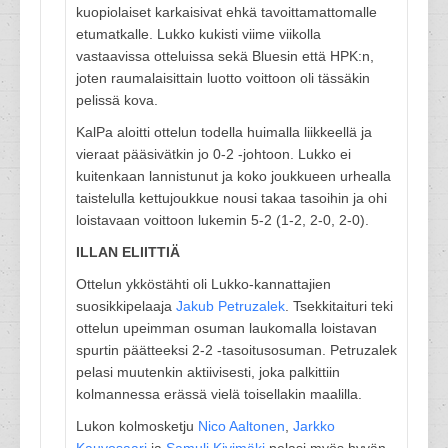
kuopiolaiset karkaisivat ehkä tavoittamattomalle
etumatkalle. Lukko kukisti viime viikolla
vastaavissa otteluissa sekä Bluesin että HPK:n,
joten raumalaisittain luotto voittoon oli tässäkin
pelissä kova.
KalPa aloitti ottelun todella huimalla liikkeellä ja
vieraat pääsivätkin jo 0-2 -johtoon. Lukko ei
kuitenkaan lannistunut ja koko joukkueen urhealla
taistelulla kettujoukkue nousi takaa tasoihin ja ohi
loistavaan voittoon lukemin 5-2 (1-2, 2-0, 2-0).
ILLAN ELIITTIÄ
Ottelun ykköstähti oli Lukko-kannattajien
suosikkipelaaja
Jakub Petruzalek
. Tsekkitaituri teki
ottelun upeimman osuman laukomalla loistavan
spurtin päätteeksi 2-2 -tasoitusosuman. Petruzalek
pelasi muutenkin aktiivisesti, joka palkittiin
kolmannessa erässä vielä toisellakin maalilla.
Lukon kolmosketju
Nico Aaltonen
,
Jarkko