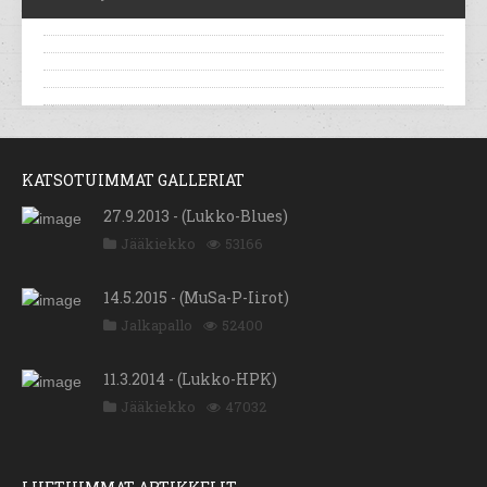
KATSOTUIMMAT GALLERIAT
27.9.2013 - (Lukko-Blues)
Jääkiekko
53166
14.5.2015 - (MuSa-P-Iirot)
Jalkapallo
52400
11.3.2014 - (Lukko-HPK)
Jääkiekko
47032