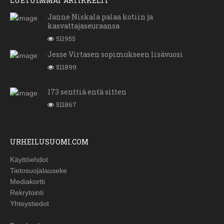
LUETUIMMAT ARTIKKELIT
Janne Niskala palaa kotiin ja
kasvattajaseuraansa
511955
Jesse Virtasen sopimukseen lisävuosi
511899
173 senttiä entä sitten
511867
URHEILUSUOMI.COM
Käyttöehdot
Tietosuojalauseke
Mediakortti
Rekrytointi
Yhteystiedot