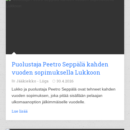
Puolustaja Peetro Seppälä kahden
vuoden sopimuksella Lukkoon
Jääkiekko -
Liiga
30.4.2026
Lukko ja puolustaja Peetro Seppälä ovat tehneet kahden
vuoden sopimuksen, joka pitää sisällään pelaajan
ulkomaanoption jälkimmäiselle vuodelle.
Lue lisää