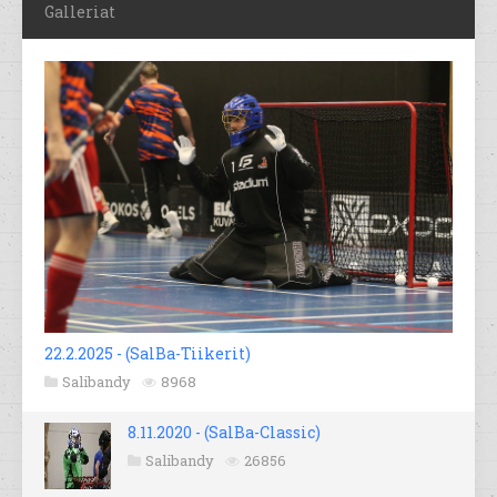
Galleriat
22.2.2025 - (SalBa-Tiikerit)
Salibandy
8968
8.11.2020 - (SalBa-Classic)
Salibandy
26856