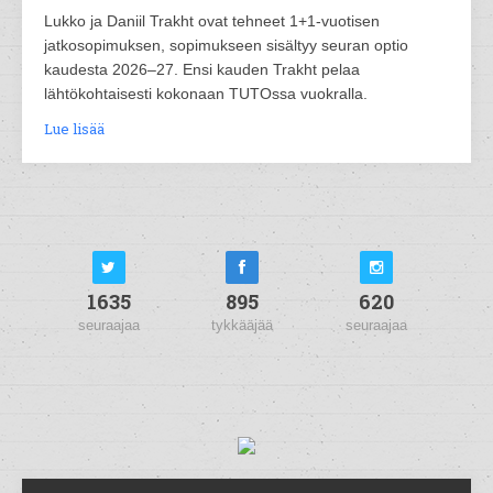
Lukko ja Daniil Trakht ovat tehneet 1+1-vuotisen
jatkosopimuksen, sopimukseen sisältyy seuran optio
kaudesta 2026–27. Ensi kauden Trakht pelaa
lähtökohtaisesti kokonaan TUTOssa vuokralla.
Lue lisää
1635
895
620
seuraajaa
tykkääjää
seuraajaa