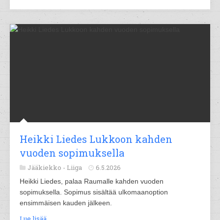
Heikki Liedes Lukkoon kahden
vuoden sopimuksella
Jääkiekko -
Liiga
6.5.2026
Heikki Liedes, palaa Raumalle kahden vuoden
sopimuksella. Sopimus sisältää ulkomaanoption
ensimmäisen kauden jälkeen.
Lue lisää