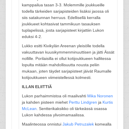
kamppailua tasan 3-3. Molemmille joukkueille
todella tärkeiden sarjapisteiden lisäksi jaossa oli
siis satakunnan herruus. Edellisellä kerralla
joukkueet kohtasivat tammikuun tasauksen
tuplapelissä, josta sarjapisteet kirjattiin Lukon
eduksi 4-2.
Lukko esitti Kivikylän Areenan yleisölle todella
vakuuttavan kuusikymmenminuuttisen ja jätti Ässät
nollille. Porilaisilla ei ollut kotijoukkueen hallitessa
lopulta mitään mahdollisuutta nousta peliin
mukaan, joten täydet sarjapisteet jäivät Raumalle
kotijoukkueen viimeistellessä kolmesti.
ILLAN ELIITTIÄ
Lukon parhaimmistoa oli maalivahti
Mika Noronen
ja kahden pisteen miehet
Perttu Lindgren
ja
Kurtis
McLean
. Sentterikaksikko oli tärkeässä osassa
Lukon kahdessa ylivoimamaalissa.
Maalinteossa onnistui
Jakub Petruzalek
komealla