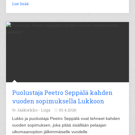
Lue lisää
Puolustaja Peetro Seppälä kahden
vuoden sopimuksella Lukkoon
Jääkiekko -
Liiga
30.4.2026
Lukko ja puolustaja Peetro Seppälä ovat tehneet kahden
vuoden sopimuksen, joka pitää sisällään pelaajan
ulkomaanoption jälkimmäiselle vuodelle.