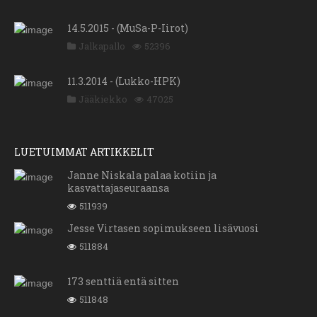
14.5.2015 - (MuSa-P-Iirot)
Jalkapallo
52396
11.3.2014 - (Lukko-HPK)
Jääkiekko
47025
LUETUIMMAT ARTIKKELIT
Janne Niskala palaa kotiin ja
kasvattajaseuraansa
511939
Jesse Virtasen sopimukseen lisävuosi
511884
173 senttiä entä sitten
511848