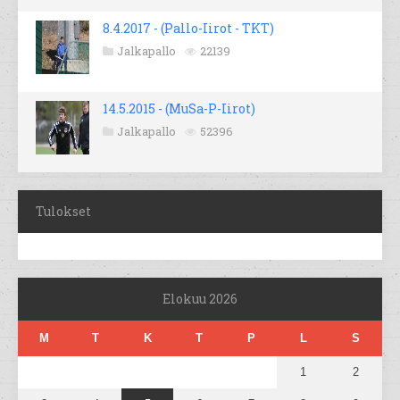
8.4.2017 - (Pallo-Iirot - TKT)
Jalkapallo
22139
14.5.2015 - (MuSa-P-Iirot)
Jalkapallo
52396
Tulokset
Elokuu 2026
M
T
K
T
P
L
S
1
2