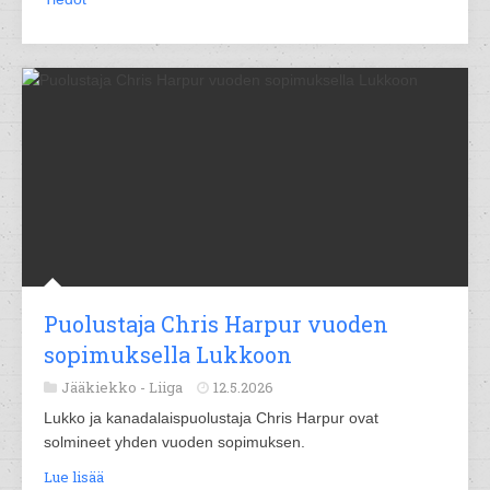
Puolustaja Chris Harpur vuoden
sopimuksella Lukkoon
Jääkiekko -
Liiga
12.5.2026
Lukko ja kanadalaispuolustaja Chris Harpur ovat
solmineet yhden vuoden sopimuksen.
Lue lisää