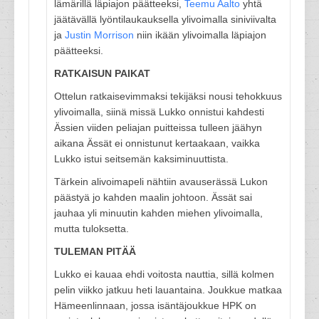
lämärillä läpiajon päätteeksi,
Teemu Aalto
yhtä
jäätävällä lyöntilaukauksella ylivoimalla siniviivalta
ja
Justin Morrison
niin ikään ylivoimalla läpiajon
päätteeksi.
RATKAISUN PAIKAT
Ottelun ratkaisevimmaksi tekijäksi nousi tehokkuus
ylivoimalla, siinä missä Lukko onnistui kahdesti
Ässien viiden peliajan puitteissa tulleen jäähyn
aikana Ässät ei onnistunut kertaakaan, vaikka
Lukko istui seitsemän kaksiminuuttista.
Tärkein alivoimapeli nähtiin avauserässä Lukon
päästyä jo kahden maalin johtoon. Ässät sai
jauhaa yli minuutin kahden miehen ylivoimalla,
mutta tuloksetta.
TULEMAN PITÄÄ
Lukko ei kauaa ehdi voitosta nauttia, sillä kolmen
pelin viikko jatkuu heti lauantaina. Joukkue matkaa
Hämeenlinnaan, jossa isäntäjoukkue HPK on