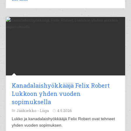
Kanadalaishyökkääjä Felix Robert
Lukkoon yhden vuoden
sopimuksella
Jääkiekko -
Liiga
4.5.2026
Lukko ja kanadalaishyökkääjä Felix Robert ovat tehneet
yhden vuoden sopimuksen.