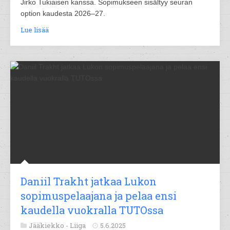
Jirko Tukiaisen kanssa. Sopimukseen sisältyy seuran
option kaudesta 2026–27.
Lue lisää
Daniil Trakht jatkaa Lukon
sopimuspelaajana ja pelaa ensi
kaudella vuokralla TUTOssa
Jääkiekko -
Liiga
5.6.2025