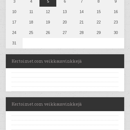
3
4
5
6
7
8
9
10
11
12
13
14
15
16
17
18
19
20
21
22
23
24
25
26
27
28
29
30
31
Kertoimet.com veikkausvinkkejä
Kertoimet.com veikkausvinkkejä