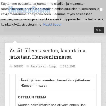
Käytämme evästeitä tarjoamamme sisällön ja mainosten
räätälöimiseen, sosiaalisen median ominaisuuksien tukemiseen ja
kävijämäärämme analysoimiseen. Jaamme myös sosiaalisen
median, mainosalan ja analytiikka-alan kumppaneillemme tietoa siitä,
kuinka käytät sivustoamme.
Näytä tiedot
Sulje
Ässät jälleen aseeton, lauantaina
jatketaan Hämeenlinnassa
501855
Jääkiekko -
Liiga
19.2.2011
Ässät jälleen aseeton, lauantaina jatketaan
Hämeenlinnassa
OTTELUN TEEMA
Kauden paikallistaistoissa oli voitit ennen illan