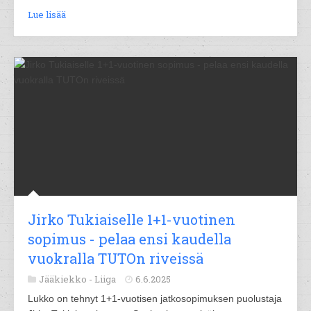
Lue lisää
Jirko Tukiaiselle 1+1-vuotinen
sopimus - pelaa ensi kaudella
vuokralla TUTOn riveissä
Jääkiekko -
Liiga
6.6.2025
Lukko on tehnyt 1+1-vuotisen jatkosopimuksen puolustaja