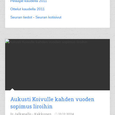
Pelaajat kaudella 2011
Ottelut kaudella 2011
Seuran tiedot
-
Seuran kotisivut
Aukusti Koivulle kahden vuoden
sopimus Iiroihin
Jalkapallo -
Kakkonen
13.12.2024