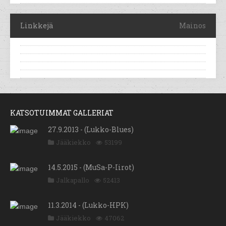
Linkkejä
Mainos
KATSOTUIMMAT GALLERIAT
27.9.2013 - (Lukko-Blues)
Jääkiekko
53199
14.5.2015 - (MuSa-P-Iirot)
Jalkapallo
52413
11.3.2014 - (Lukko-HPK)
Jääkiekko
47062