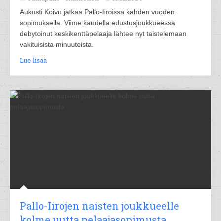
Aukusti Koivu jatkaa Pallo-Iiroissa kahden vuoden
sopimuksella. Viime kaudella edustusjoukkueessa
debytoinut keskikenttäpelaaja lähtee nyt taistelemaan
vakituisista minuuteista.
Lue lisää
Pallo-Iirojen naisten joukkueelle
kolme uutta pelaajasopimusta