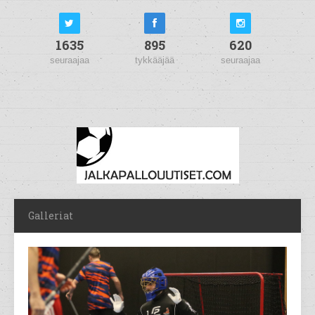
1635
895
620
seuraajaa
tykkääjää
seuraajaa
Galleriat