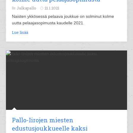
Jalkapallo
21.1.2021
Naisten ykkösessä pelaava joukkue on solminut kolme
uutta pelaajasopimusta kaudelle 2021.
Lue lisää
Pallo-Iirojen miesten
edustusjoukkueelle kaksi