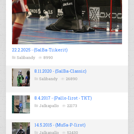
22.2.2025 - (SalBa-Tiikerit)
Salibandy
8990
8.11.2020 - (SalBa-Classic)
Salibandy
26890
8.4.2017 - (Pallo-Iirot - TKT)
Jalkapallo
22173
14.5.2015 - (MuSa-P-Iirot)
Jalkapallo
52430