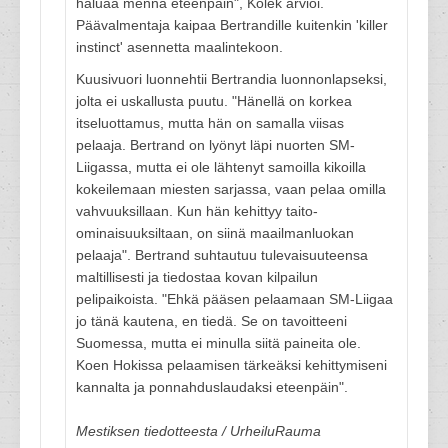
haluaa mennä eteenpäin", Kolek arvioi.
Päävalmentaja kaipaa Bertrandille kuitenkin 'killer
instinct' asennetta maalintekoon.
Kuusivuori luonnehtii Bertrandia luonnonlapseksi,
jolta ei uskallusta puutu. "Hänellä on korkea
itseluottamus, mutta hän on samalla viisas
pelaaja. Bertrand on lyönyt läpi nuorten SM-
Liigassa, mutta ei ole lähtenyt samoilla kikoilla
kokeilemaan miesten sarjassa, vaan pelaa omilla
vahvuuksillaan. Kun hän kehittyy taito-
ominaisuuksiltaan, on siinä maailmanluokan
pelaaja". Bertrand suhtautuu tulevaisuuteensa
maltillisesti ja tiedostaa kovan kilpailun
pelipaikoista. "Ehkä pääsen pelaamaan SM-Liigaa
jo tänä kautena, en tiedä. Se on tavoitteeni
Suomessa, mutta ei minulla siitä paineita ole.
Koen Hokissa pelaamisen tärkeäksi kehittymiseni
kannalta ja ponnahduslaudaksi eteenpäin".
Mestiksen tiedotteesta / UrheiluRauma