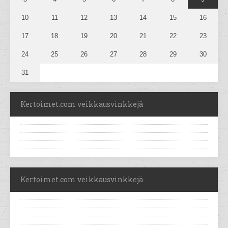
10
11
12
13
14
15
16
17
18
19
20
21
22
23
24
25
26
27
28
29
30
31
Kertoimet.com veikkausvinkkejä
Kertoimet.com veikkausvinkkejä