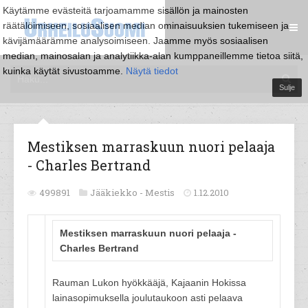
Käytämme evästeitä tarjoamamme sisällön ja mainosten
räätälöimiseen, sosiaalisen median ominaisuuksien tukemiseen ja
kävijämäärämme analysoimiseen. Jaamme myös sosiaalisen
median, mainosalan ja analytiikka-alan kumppaneillemme tietoa siitä,
kuinka käytät sivustoamme.
Näytä tiedot
Sulje
Mestiksen marraskuun nuori pelaaja
- Charles Bertrand
499891
Jääkiekko -
Mestis
1.12.2010
Mestiksen marraskuun nuori pelaaja -
Charles Bertrand
Rauman Lukon hyökkääjä, Kajaanin Hokissa
lainasopimuksella joulutaukoon asti pelaava