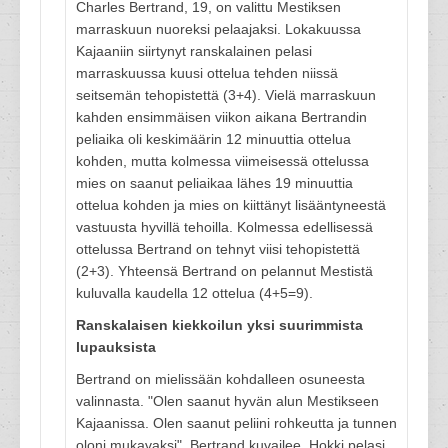
Charles Bertrand, 19, on valittu Mestiksen
marraskuun nuoreksi pelaajaksi. Lokakuussa
Kajaaniin siirtynyt ranskalainen pelasi
marraskuussa kuusi ottelua tehden niissä
seitsemän tehopistettä (3+4). Vielä marraskuun
kahden ensimmäisen viikon aikana Bertrandin
peliaika oli keskimäärin 12 minuuttia ottelua
kohden, mutta kolmessa viimeisessä ottelussa
mies on saanut peliaikaa lähes 19 minuuttia
ottelua kohden ja mies on kiittänyt lisääntyneestä
vastuusta hyvillä tehoilla. Kolmessa edellisessä
ottelussa Bertrand on tehnyt viisi tehopistettä
(2+3). Yhteensä Bertrand on pelannut Mestistä
kuluvalla kaudella 12 ottelua (4+5=9).
Ranskalaisen kiekkoilun yksi suurimmista
lupauksista
Bertrand on mielissään kohdalleen osuneesta
valinnasta. "Olen saanut hyvän alun Mestikseen
Kajaanissa. Olen saanut peliini rohkeutta ja tunnen
oloni mukavaksi", Bertrand kuvailee. Hokki pelasi