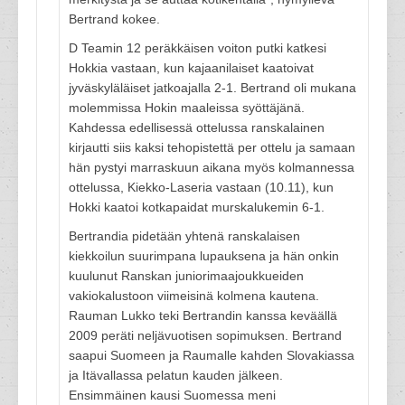
Bertrand kokee.
D Teamin 12 peräkkäisen voiton putki katkesi
Hokkia vastaan, kun kajaanilaiset kaatoivat
jyväskyläläiset jatkoajalla 2-1. Bertrand oli mukana
molemmissa Hokin maaleissa syöttäjänä.
Kahdessa edellisessä ottelussa ranskalainen
kirjautti siis kaksi tehopistettä per ottelu ja samaan
hän pystyi marraskuun aikana myös kolmannessa
ottelussa, Kiekko-Laseria vastaan (10.11), kun
Hokki kaatoi kotkapaidat murskalukemin 6-1.
Bertrandia pidetään yhtenä ranskalaisen
kiekkoilun suurimpana lupauksena ja hän onkin
kuulunut Ranskan juniorimaajoukkueiden
vakiokalustoon viimeisinä kolmena kautena.
Rauman Lukko teki Bertrandin kanssa keväällä
2009 peräti neljävuotisen sopimuksen. Bertrand
saapui Suomeen ja Raumalle kahden Slovakiassa
ja Itävallassa pelatun kauden jälkeen.
Ensimmäinen kausi Suomessa meni