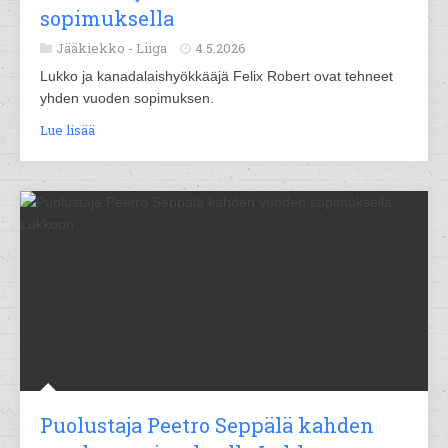
sopimuksella
Jääkiekko -
Liiga
4.5.2026
Lukko ja kanadalaishyökkääjä Felix Robert ovat tehneet
yhden vuoden sopimuksen.
Lue lisää
Puolustaja Peetro Seppälä kahden