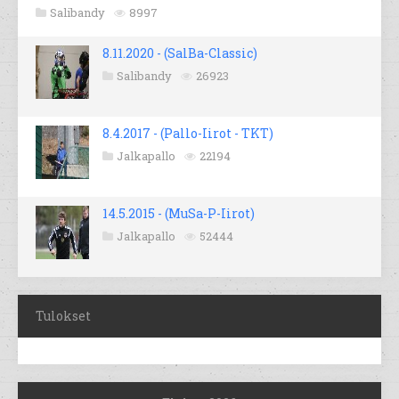
Salibandy
8997
8.11.2020 - (SalBa-Classic)
Salibandy
26923
8.4.2017 - (Pallo-Iirot - TKT)
Jalkapallo
22194
14.5.2015 - (MuSa-P-Iirot)
Jalkapallo
52444
Tulokset