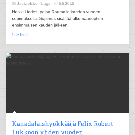
Jääkiekko -
Liiga
6.5.2026
Heikki Liedes, palaa Raumalle kahden vuoden
sopimuksella. Sopimus sisältää ulkomaanoption
ensimmäisen kauden jälkeen.
Lue lisää
Kanadalaishyökkääjä Felix Robert
Lukkoon yhden vuoden