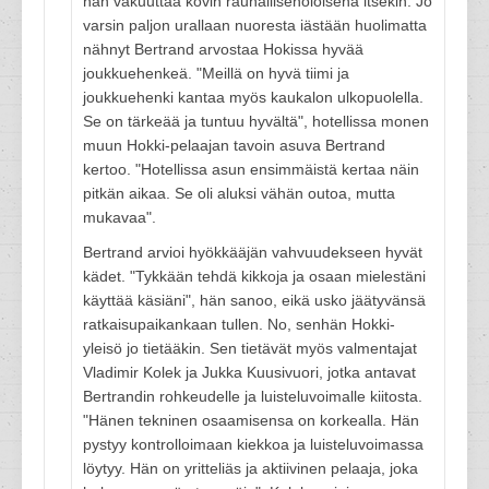
hän vakuuttaa kovin rauhallisenoloisena itsekin. Jo
varsin paljon urallaan nuoresta iästään huolimatta
nähnyt Bertrand arvostaa Hokissa hyvää
joukkuehenkeä. "Meillä on hyvä tiimi ja
joukkuehenki kantaa myös kaukalon ulkopuolella.
Se on tärkeää ja tuntuu hyvältä", hotellissa monen
muun Hokki-pelaajan tavoin asuva Bertrand
kertoo. "Hotellissa asun ensimmäistä kertaa näin
pitkän aikaa. Se oli aluksi vähän outoa, mutta
mukavaa".
Bertrand arvioi hyökkääjän vahvuudekseen hyvät
kädet. "Tykkään tehdä kikkoja ja osaan mielestäni
käyttää käsiäni", hän sanoo, eikä usko jäätyvänsä
ratkaisupaikankaan tullen. No, senhän Hokki-
yleisö jo tietääkin. Sen tietävät myös valmentajat
Vladimir Kolek ja Jukka Kuusivuori, jotka antavat
Bertrandin rohkeudelle ja luisteluvoimalle kiitosta.
"Hänen tekninen osaamisensa on korkealla. Hän
pystyy kontrolloimaan kiekkoa ja luisteluvoimassa
löytyy. Hän on yritteliäs ja aktiivinen pelaaja, joka