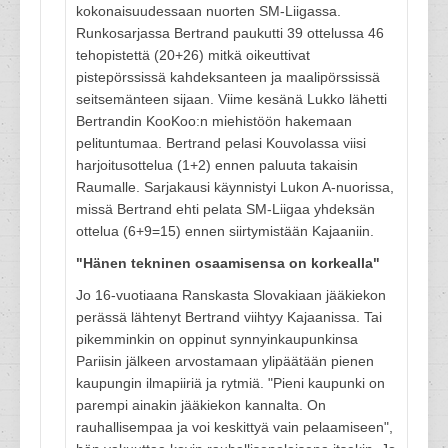
kokonaisuudessaan nuorten SM-Liigassa.
Runkosarjassa Bertrand paukutti 39 ottelussa 46
tehopistettä (20+26) mitkä oikeuttivat
pistepörssissä kahdeksanteen ja maalipörssissä
seitsemänteen sijaan. Viime kesänä Lukko lähetti
Bertrandin KooKoo:n miehistöön hakemaan
pelituntumaa. Bertrand pelasi Kouvolassa viisi
harjoitusottelua (1+2) ennen paluuta takaisin
Raumalle. Sarjakausi käynnistyi Lukon A-nuorissa,
missä Bertrand ehti pelata SM-Liigaa yhdeksän
ottelua (6+9=15) ennen siirtymistään Kajaaniin.
"Hänen tekninen osaamisensa on korkealla"
Jo 16-vuotiaana Ranskasta Slovakiaan jääkiekon
perässä lähtenyt Bertrand viihtyy Kajaanissa. Tai
pikemminkin on oppinut synnyinkaupunkinsa
Pariisin jälkeen arvostamaan ylipäätään pienen
kaupungin ilmapiiriä ja rytmiä. "Pieni kaupunki on
parempi ainakin jääkiekon kannalta. On
rauhallisempaa ja voi keskittyä vain pelaamiseen",