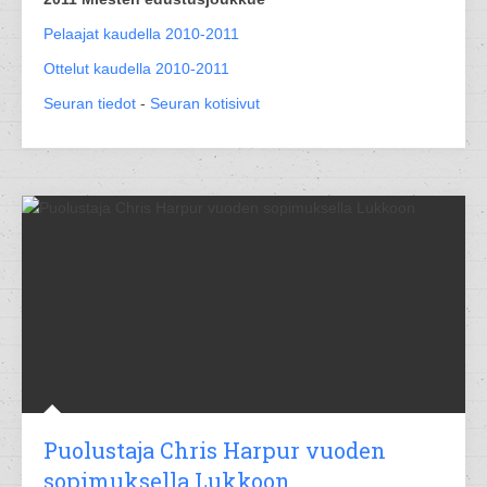
Pelaajat kaudella 2010-2011
Ottelut kaudella 2010-2011
Seuran tiedot
-
Seuran kotisivut
Puolustaja Chris Harpur vuoden
sopimuksella Lukkoon