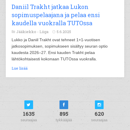
Daniil Trakht jatkaa Lukon
sopimuspelaajana ja pelaa ensi
kaudella vuokralla TUTOssa
Jääkiekko -
Liiga
5.6.2025
Lukko ja Daniil Trakht ovat tehneet 1+1-vuotisen
jatkosopimuksen, sopimukseen sisältyy seuran optio
kaudesta 2026–27. Ensi kauden Trakht pelaa
lähtökohtaisesti kokonaan TUTOssa vuokralla.
Lue lisää
1635
895
620
seuraajaa
tykkääjää
seuraajaa