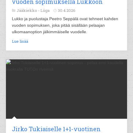
vuoden sopimuksella Lukkoon
Jääkiekko -
Liiga
30.4.2026
Lukko ja puolustaja Peetro Seppälä ovat tehneet kahden
vuoden sopimuksen, joka pitää sisällään pelaajan
ulkomaanoption jälkimmäiselle vuodelle.
Lue lisää
Jirko Tukiaiselle 1+1-vuotinen