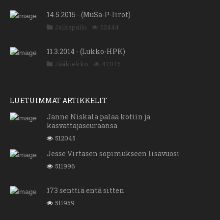
14.5.2015 - (MuSa-P-Iirot)
Jalkapallo
52444
11.3.2014 - (Lukko-HPK)
Jääkiekko
47075
LUETUIMMAT ARTIKKELIT
Janne Niskala palaa kotiin ja
kasvattajaseuraansa
512045
Jesse Virtasen sopimukseen lisävuosi
511996
173 senttiä entä sitten
511959