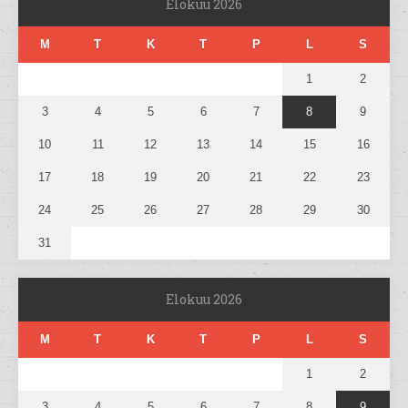
Elokuu 2026
M
T
K
T
P
L
S
1
2
3
4
5
6
7
8
9
10
11
12
13
14
15
16
17
18
19
20
21
22
23
24
25
26
27
28
29
30
31
Elokuu 2026
M
T
K
T
P
L
S
1
2
3
4
5
6
7
8
9