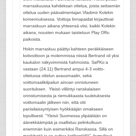
marraskuussa kahdeksan ottelua, joista seitsemän
ottelua uuden päävalmentajan Vladimir Kolekin
komennuksessa. Voittoja linnapaidat kirjauttivat
marraskuun aikana yhteensä viisi, kaikki Kolekin
aikana, nousten mukaan taisteluun Play Offs-
paikoista.
Hokin marraskuu päättyi kahteen peräkkäiseen
kotivoittoon ja molemmissa niissä Bertrand oli yksi
kaukalon näkyvimmistä hahmoista. SaPKo:a
vastaan (24.11) Bertrand ampui 4-3 voitto-
ottelussa ottelun avausmaalin, sekä
voittomaalikilpailun ainoan onnistuneen
suorituksen. Yleisö villiintyi ranskalaisen
onnistumisesta ja riemukkaasta tuuletuksesta
voittomaalin jälkeen niin, että otti
pariisilaissyntyisen hyökkääjän omakseen
lopullisesti. "Yleisö Suomessa ylipäätään on
äänekkäämpää ja osallistuu pelinkulkuun
enemmän kuin esimerkiksi Ranskassa. Sillä on
merkitystä ja se auttaa kotikentällä", hymyilevä