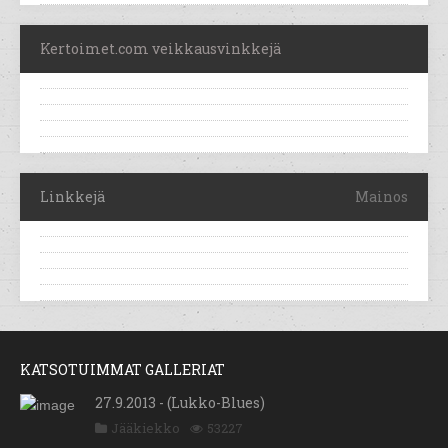
Kertoimet.com veikkausvinkkejä
Linkkejä
Mainos
KATSOTUIMMAT GALLERIAT
27.9.2013 - (Lukko-Blues)
Jääkiekko
53227