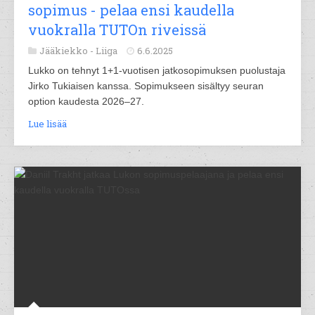
sopimus - pelaa ensi kaudella
vuokralla TUTOn riveissä
Jääkiekko -
Liiga
6.6.2025
Lukko on tehnyt 1+1-vuotisen jatkosopimuksen puolustaja
Jirko Tukiaisen kanssa. Sopimukseen sisältyy seuran
option kaudesta 2026–27.
Lue lisää