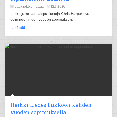
Jääkiekko -
Liiga
12.5.2026
Lukko ja kanadalaispuolustaja Chris Harpur ovat
solmineet yhden vuoden sopimuksen.
Lue lisää
Heikki Liedes Lukkoon kahden
vuoden sopimuksella