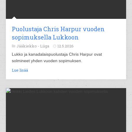
Puolustaja Chris Harpur vuoden
sopimuksella Lukkoon
Jääkiekko -
Liiga
12.5.2026
Lukko ja kanadalaispuolustaja Chris Harpur ovat
solmineet yhden vuoden sopimuksen.
Lue lisää