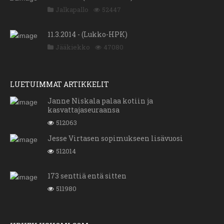
Jalkapallo
52447
11.3.2014 - (Lukko-HPK)
Jääkiekko
47080
LUETUIMMAT ARTIKKELIT
Janne Niskala palaa kotiin ja
kasvattajaseuraansa
512063
Jesse Virtasen sopimukseen lisävuosi
512014
173 senttiä entä sitten
511980