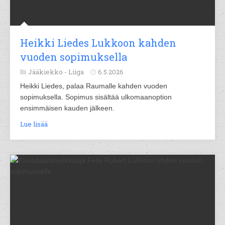
Heikki Liedes Lukkoon kahden
vuoden sopimuksella
Jääkiekko -
Liiga
6.5.2026
Heikki Liedes, palaa Raumalle kahden vuoden
sopimuksella. Sopimus sisältää ulkomaanoption
ensimmäisen kauden jälkeen.
Lue lisää