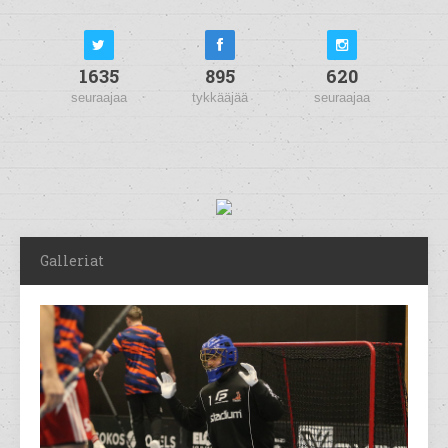
1635
895
620
seuraajaa
tykkääjää
seuraajaa
Galleriat