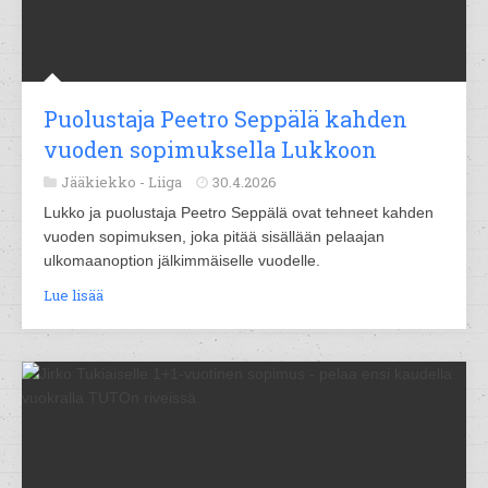
Puolustaja Peetro Seppälä kahden
vuoden sopimuksella Lukkoon
Jääkiekko -
Liiga
30.4.2026
Lukko ja puolustaja Peetro Seppälä ovat tehneet kahden
vuoden sopimuksen, joka pitää sisällään pelaajan
ulkomaanoption jälkimmäiselle vuodelle.
Lue lisää