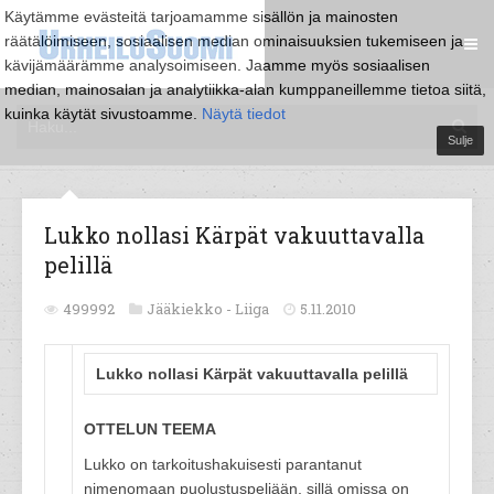
Käytämme evästeitä tarjoamamme sisällön ja mainosten
räätälöimiseen, sosiaalisen median ominaisuuksien tukemiseen ja
kävijämäärämme analysoimiseen. Jaamme myös sosiaalisen
median, mainosalan ja analytiikka-alan kumppaneillemme tietoa siitä,
kuinka käytät sivustoamme.
Näytä tiedot
Sulje
Lukko nollasi Kärpät vakuuttavalla
pelillä
499992
Jääkiekko -
Liiga
5.11.2010
Lukko nollasi Kärpät vakuuttavalla pelillä
OTTELUN TEEMA
Lukko on tarkoitushakuisesti parantanut
nimenomaan puolustuspeliään, sillä omissa on