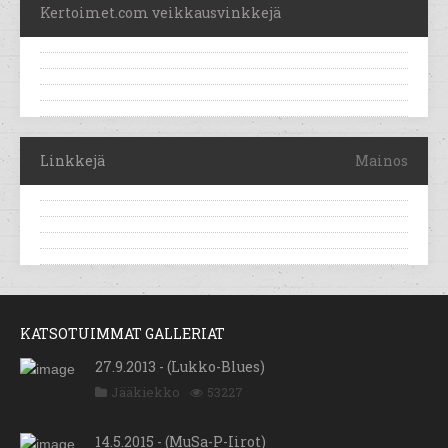
Kertoimet.com veikkausvinkkejä
Linkkejä
Mainos
KATSOTUIMMAT GALLERIAT
27.9.2013 - (Lukko-Blues)
Jääkiekko
53227
14.5.2015 - (MuSa-P-Iirot)