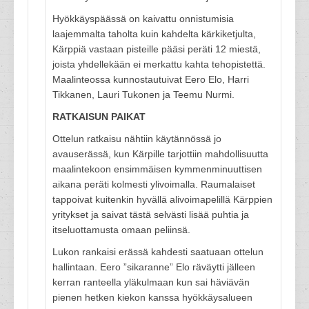
Hyökkäyspäässä on kaivattu onnistumisia
laajemmalta taholta kuin kahdelta kärkiketjulta,
Kärppiä vastaan pisteille pääsi peräti 12 miestä,
joista yhdellekään ei merkattu kahta tehopistettä.
Maalinteossa kunnostautuivat Eero Elo, Harri
Tikkanen, Lauri Tukonen ja Teemu Nurmi.
RATKAISUN PAIKAT
Ottelun ratkaisu nähtiin käytännössä jo
avauserässä, kun Kärpille tarjottiin mahdollisuutta
maalintekoon ensimmäisen kymmenminuuttisen
aikana peräti kolmesti ylivoimalla. Raumalaiset
tappoivat kuitenkin hyvällä alivoimapelillä Kärppien
yritykset ja saivat tästä selvästi lisää puhtia ja
itseluottamusta omaan peliinsä.
Lukon rankaisi erässä kahdesti saatuaan ottelun
hallintaan. Eero ”sikaranne” Elo räväytti jälleen
kerran ranteella yläkulmaan kun sai häviävän
pienen hetken kiekon kanssa hyökkäysalueen