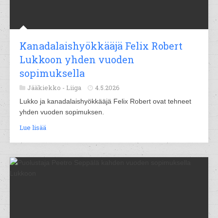
Kanadalaishyökkääjä Felix Robert
Lukkoon yhden vuoden
sopimuksella
Jääkiekko -
Liiga
4.5.2026
Lukko ja kanadalaishyökkääjä Felix Robert ovat tehneet
yhden vuoden sopimuksen.
Lue lisää