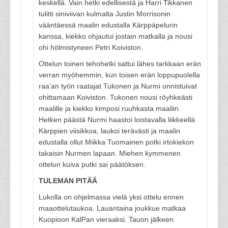
keskellä. Vain hetki edellisestä ja Harri Tikkanen
tulitti siniviivan kulmalta Justin Morrisonin
vääntäessä maalin edustalla Kärppäpelurin
kanssa, kiekko ohjautui jostain matkalla ja nousi
ohi hölmistyneen Petri Koiviston.
Ottelun toinen tehohetki sattui lähes tarkkaan erän
verran myöhemmin, kun toisen erän loppupuolella
raa’an työn raatajat Tukonen ja Nurmi onnistuivat
ohittamaan Koiviston. Tukonen nousi röyhkeästi
maalille ja kiekko kimposi ruuhkasta maaliin.
Hetken päästä Nurmi haastoi loistavalla liikkeellä
Kärppien viisikkoa, laukoi terävästi ja maalin
edustalla ollut Miikka Tuomainen potki irtokiekon
takaisin Nurmen lapaan. Miehen kymmenen
ottelun kuiva putki sai päätöksen.
TULEMAN PITÄÄ
Lukolla on ohjelmassa vielä yksi ottelu ennen
maaottelutaukoa. Lauantaina joukkue matkaa
Kuopioon KalPan vieraaksi. Tauon jälkeen