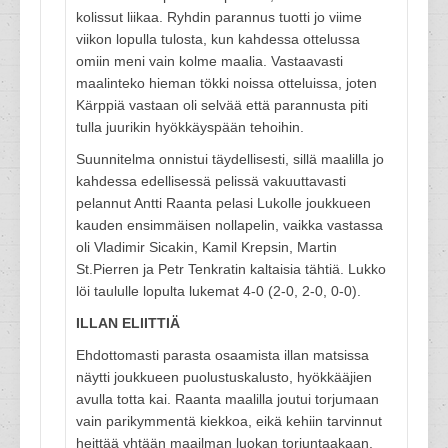
kolissut liikaa. Ryhdin parannus tuotti jo viime
viikon lopulla tulosta, kun kahdessa ottelussa
omiin meni vain kolme maalia. Vastaavasti
maalinteko hieman tökki noissa otteluissa, joten
Kärppiä vastaan oli selvää että parannusta piti
tulla juurikin hyökkäyspään tehoihin.
Suunnitelma onnistui täydellisesti, sillä maalilla jo
kahdessa edellisessä pelissä vakuuttavasti
pelannut Antti Raanta pelasi Lukolle joukkueen
kauden ensimmäisen nollapelin, vaikka vastassa
oli Vladimir Sicakin, Kamil Krepsin, Martin
St.Pierren ja Petr Tenkratin kaltaisia tähtiä. Lukko
löi taululle lopulta lukemat 4-0 (2-0, 2-0, 0-0).
ILLAN ELIITTIÄ
Ehdottomasti parasta osaamista illan matsissa
näytti joukkueen puolustuskalusto, hyökkääjien
avulla totta kai. Raanta maalilla joutui torjumaan
vain parikymmentä kiekkoa, eikä kehiin tarvinnut
heittää yhtään maailman luokan torjuntaakaan.