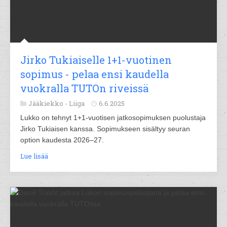
Jirko Tukiaiselle 1+1-vuotinen
sopimus - pelaa ensi kaudella
vuokralla TUTOn riveissä
Jääkiekko -
Liiga
6.6.2025
Lukko on tehnyt 1+1-vuotisen jatkosopimuksen puolustaja
Jirko Tukiaisen kanssa. Sopimukseen sisältyy seuran
option kaudesta 2026–27.
Lue lisää