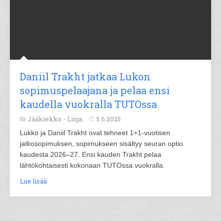
Daniil Trakht jatkaa Lukon
sopimuspelaajana ja pelaa ensi
kaudella vuokralla TUTOssa
Jääkiekko -
Liiga
5.6.2025
Lukko ja Daniil Trakht ovat tehneet 1+1-vuotisen
jatkosopimuksen, sopimukseen sisältyy seuran optio
kaudesta 2026–27. Ensi kauden Trakht pelaa
lähtökohtaisesti kokonaan TUTOssa vuokralla.
Lue lisää