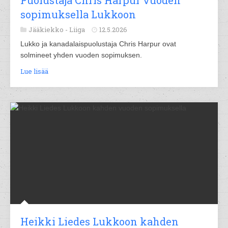
Puolustaja Chris Harpur vuoden
sopimuksella Lukkoon
Jääkiekko -
Liiga
12.5.2026
Lukko ja kanadalaispuolustaja Chris Harpur ovat
solmineet yhden vuoden sopimuksen.
Lue lisää
Heikki Liedes Lukkoon kahden