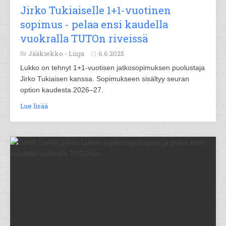
Jirko Tukiaiselle 1+1-vuotinen
sopimus - pelaa ensi kaudella
vuokralla TUTOn riveissä
Jääkiekko -
Liiga
6.6.2025
Lukko on tehnyt 1+1-vuotisen jatkosopimuksen puolustaja
Jirko Tukiaisen kanssa. Sopimukseen sisältyy seuran
option kaudesta 2026–27.
Lue lisää