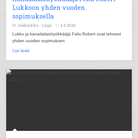
Lukkoon yhden vuoden
sopimuksella
Jääkiekko -
Liiga
4.5.2026
Lukko ja kanadalaishyökkääjä Felix Robert ovat tehneet
yhden vuoden sopimuksen.
Lue lisää