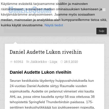
Käytämme evästeitä tarjoamamme sisällön ja mainosten
räätälöimiseen, sosiaalisen median ominaisuuksien tukemiseen ja
kävijämäärämme analysoimiseen. Jaamme myös sosiaalisen
median, mainosalan ja analytiikka-alan kumppaneillemme tietoa siitä,
kuinka käytät sivustoamme.
Näytä tiedot
Sulje
Daniel Audette Lukon riveihin
60362
Jääkiekko -
Liiga
28.5.2020
Daniel Audette Lukon riveihin
Seuran keskikaista täydentyy huippuvahvistuksella kun
24-vuotias Daniel Audette siirtyy Raumalle vuoden
sopimuksella. Audette on pelannut viimeiset viisi kautta
AHL:aa, jossa viime kaudella syntyi 58:ssa ottelussa 38
tehopistettä Springfield Thunderbirdsin paidassa. 175-
senttinen keskushyökkääjä tuo joukkueeseen nopeutta,