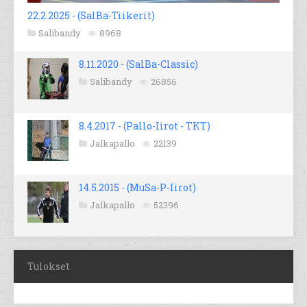
22.2.2025 - (SalBa-Tiikerit)
Salibandy
8968
8.11.2020 - (SalBa-Classic)
Salibandy
26856
8.4.2017 - (Pallo-Iirot - TKT)
Jalkapallo
22139
14.5.2015 - (MuSa-P-Iirot)
Jalkapallo
52396
Tulokset