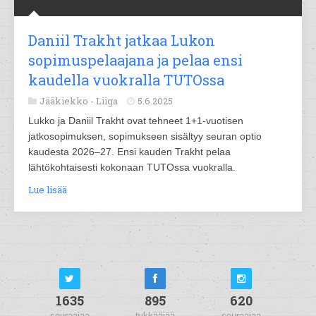
Daniil Trakht jatkaa Lukon
sopimuspelaajana ja pelaa ensi
kaudella vuokralla TUTOssa
Jääkiekko -
Liiga
5.6.2025
Lukko ja Daniil Trakht ovat tehneet 1+1-vuotisen
jatkosopimuksen, sopimukseen sisältyy seuran optio
kaudesta 2026–27. Ensi kauden Trakht pelaa
lähtökohtaisesti kokonaan TUTOssa vuokralla.
Lue lisää
1635
895
620
seuraajaa
tykkääjää
seuraajaa