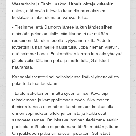
Westerholm ja Tapio Laakso. Urheilujohtaja kuitenkin
uskoo, että myös tulevalla kaudella raumalaisten
keskikaista tulee olemaan vahvaa tekoa.
- Tiesimme, että Danforth lähtee ja kun lähdet siihen
etsimään pelaajaa tilalle, niin tilanne ei ole mikään
ruusuinen. Mä olen todella tyytyväinen, että Audette
löydettiin ja hän meille halusi tulla. Jopa hieman yllätyin,
että saimme hänet. Ensimmäisen kerran kun otin yhteyttä
jäi olo voiko tällainen pelaaja meille tulla, Sahlstedt
naurahtaa.
Kanadalaissentteri sai pelitaitojensa lisäksi yhteneväistä
palautetta luonteestaan.
- Ei ole isokokoinen, mutta sydän on iso. Kova äijä
taistelemaan ja kamppailemaan myös. Aika monen
ihmisen kanssa olen hänen luonteestaan keskustellut
ennen sopimuksen allekirjoittamista ja kaikki ovat
sanoneet samaa. On loistava ihminen tiedämme senkin
puolesta, että tulee sopeutumaan tähän meidän juttuun.
On joukkueen jätkiä viimeiseen pisaraan, Sahlstedt