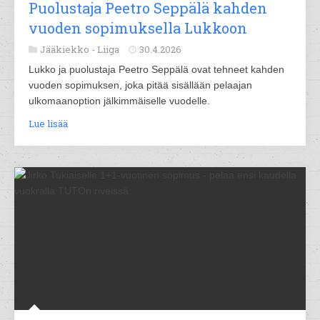
Puolustaja Peetro Seppälä kahden
vuoden sopimuksella Lukkoon
Jääkiekko -
Liiga
30.4.2026
Lukko ja puolustaja Peetro Seppälä ovat tehneet kahden
vuoden sopimuksen, joka pitää sisällään pelaajan
ulkomaanoption jälkimmäiselle vuodelle.
Lue lisää