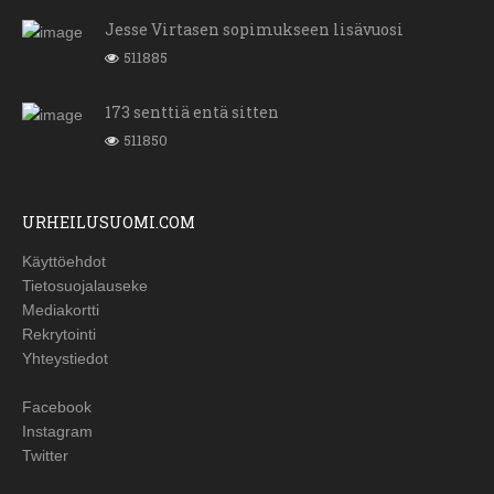
Jesse Virtasen sopimukseen lisävuosi
511885
173 senttiä entä sitten
511850
URHEILUSUOMI.COM
Käyttöehdot
Tietosuojalauseke
Mediakortti
Rekrytointi
Yhteystiedot
Facebook
Instagram
Twitter