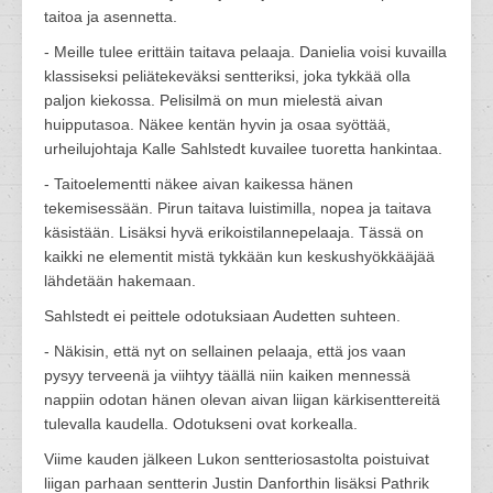
taitoa ja asennetta.
- Meille tulee erittäin taitava pelaaja. Danielia voisi kuvailla
klassiseksi peliätekeväksi sentteriksi, joka tykkää olla
paljon kiekossa. Pelisilmä on mun mielestä aivan
huipputasoa. Näkee kentän hyvin ja osaa syöttää,
urheilujohtaja Kalle Sahlstedt kuvailee tuoretta hankintaa.
- Taitoelementti näkee aivan kaikessa hänen
tekemisessään. Pirun taitava luistimilla, nopea ja taitava
käsistään. Lisäksi hyvä erikoistilannepelaaja. Tässä on
kaikki ne elementit mistä tykkään kun keskushyökkääjää
lähdetään hakemaan.
Sahlstedt ei peittele odotuksiaan Audetten suhteen.
- Näkisin, että nyt on sellainen pelaaja, että jos vaan
pysyy terveenä ja viihtyy täällä niin kaiken mennessä
nappiin odotan hänen olevan aivan liigan kärkisenttereitä
tulevalla kaudella. Odotukseni ovat korkealla.
Viime kauden jälkeen Lukon sentteriosastolta poistuivat
liigan parhaan sentterin Justin Danforthin lisäksi Pathrik