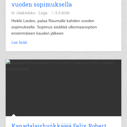
vuoden sopimuksella
Jääkiekko -
Liiga
6.5.2026
Heikki Liedes, palaa Raumalle kahden vuoden
sopimuksella. Sopimus sisältää ulkomaanoption
ensimmäisen kauden jälkeen.
Lue lisää
Kanadalaishyökkääjä Felix Robert