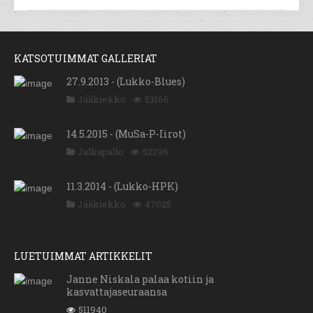
KATSOTUIMMAT GALLERIAT
27.9.2013 - (Lukko-Blues)
Jääkiekko
53166
14.5.2015 - (MuSa-P-Iirot)
Jalkapallo
52396
11.3.2014 - (Lukko-HPK)
Jääkiekko
47025
LUETUIMMAT ARTIKKELIT
Janne Niskala palaa kotiin ja
kasvattajaseuraansa
511940