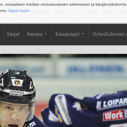
en, sosiaalisen median ominaisuuksien tukemiseen ja kävijämäärämme
amme.
Näytä tiedot
la
Kuopio
Lahti
Lappeenranta
Mikkeli
Oulu
Pori
Rauma
Rovaniemi
Sein
Sarjat
Rauma
Kaupungit
UrheiluSuomi