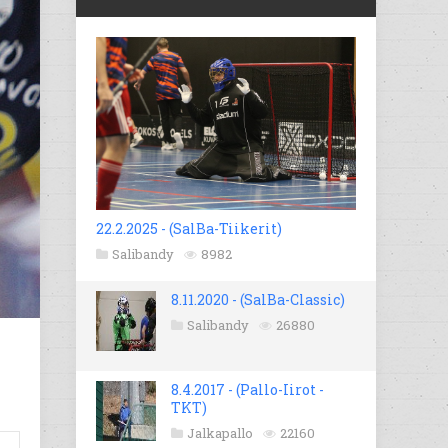
22.2.2025 - (SalBa-Tiikerit)
Salibandy
8982
8.11.2020 - (SalBa-Classic)
Salibandy
26880
8.4.2017 - (Pallo-Iirot -
TKT)
Jalkapallo
22160