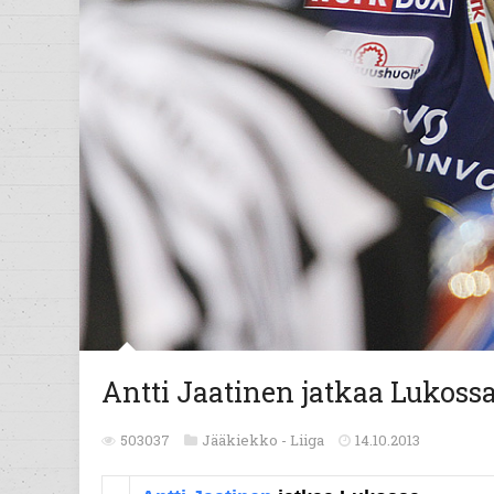
Antti Jaatinen jatkaa Lukoss
503037
Jääkiekko -
Liiga
14.10.2013