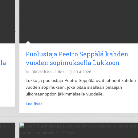
Puolustaja Peetro Seppälä kahden
la
vuoden sopimuksella Lukkoon
Jääkiekko -
Liiga
30.4.2026
Lukko ja puolustaja Peetro Seppälä ovat tehneet kahden
vuoden sopimuksen, joka pitää sisällään pelaajan
ulkomaanoption jälkimmäiselle vuodelle.
Lue lisää