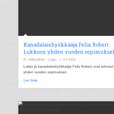
Kanadalaishyökkääjä Felix Robert
Lukkoon yhden vuoden sopimuksel
Jääkiekko -
Liiga
4.5.2026
Lukko ja kanadalaishyökkääjä Felix Robert ovat tehneet
yhden vuoden sopimuksen.
Lue lisää