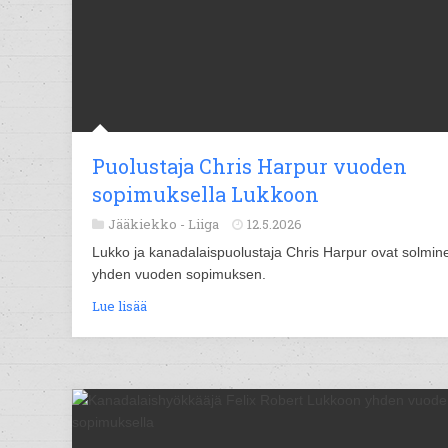
Puolustaja Chris Harpur vuoden
sopimuksella Lukkoon
Jääkiekko -
Liiga
12.5.2026
Lukko ja kanadalaispuolustaja Chris Harpur ovat solmin
yhden vuoden sopimuksen.
Lue lisää