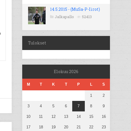
14.5.2015 - (MuSa-P-Iirot)
Jalkapallo
52413
a
Tulokset
Elokuu 2026
M
T
K
T
P
L
S
1
2
3
4
5
6
7
8
9
10
11
12
13
14
15
16
17
18
19
20
21
22
23