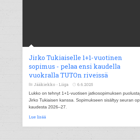
Jirko Tukiaiselle 1+1-vuotinen
sopimus - pelaa ensi kaudella
vuokralla TUTOn riveissä
Jääkiekko -
Liiga
6.6.2025
Lukko on tehnyt 1+1-vuotisen jatkosopimuksen puolusta
Jirko Tukiaisen kanssa. Sopimukseen sisältyy seuran op
kaudesta 2026–27.
Lue lisää