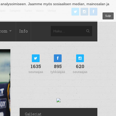
 analysoimiseen. Jaamme myös sosiaalisen median, mainosalan ja
äjoki
Tampere
Turku
Vaasa
Vantaa
Sulje
.com
Info
1635
895
620
seuraajaa
tykkääjää
seuraajaa
Galleriat