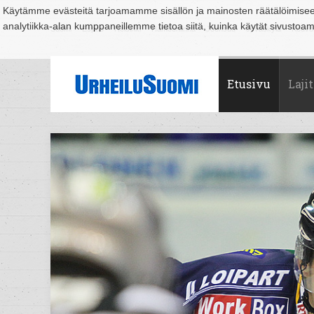
Käytämme evästeitä tarjoamamme sisällön ja mainosten räätälöimise
analytiikka-alan kumppaneillemme tietoa siitä, kuinka käytät sivusto
Suomi
Espoo
Helsinki
Hämeenlinna
Joensuu
Jyväskylä
Kouvo
Etusivu
Lajit