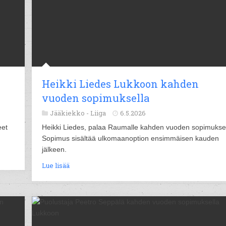
Heikki Liedes Lukkoon kahden
vuoden sopimuksella
Jääkiekko -
Liiga
6.5.2026
eet
Heikki Liedes, palaa Raumalle kahden vuoden sopimuksel
Sopimus sisältää ulkomaanoption ensimmäisen kauden
jälkeen.
Lue lisää