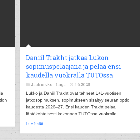
Daniil Trakht jatkaa Lukon
sopimuspelaajana ja pelaa ensi
kaudella vuokralla TUTOssa
Jääkiekko -
Liiga
5.6.2025
ja
Lukko ja Daniil Trakht ovat tehneet 1+1-vuotisen
tion
jatkosopimuksen, sopimukseen sisältyy seuran optio
kaudesta 2026–27. Ensi kauden Trakht pelaa
lähtökohtaisesti kokonaan TUTOssa vuokralla.
Lue lisää