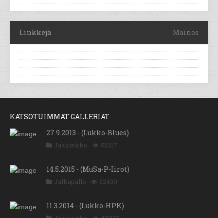
Linkkejä
Mainos
KATSOTUIMMAT GALLERIAT
27.9.2013 - (Lukko-Blues)
Jääkiekko
53217
14.5.2015 - (MuSa-P-Iirot)
Jalkapallo
52430
11.3.2014 - (Lukko-HPK)
Jääkiekko
47073