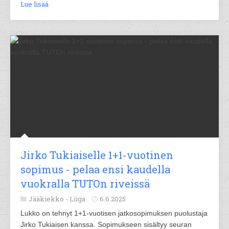
Lue lisää
Jirko Tukiaiselle 1+1-vuotinen
sopimus - pelaa ensi kaudella
vuokralla TUTOn riveissä
Jääkiekko -
Liiga
6.6.2025
Lukko on tehnyt 1+1-vuotisen jatkosopimuksen puolustaja
Jirko Tukiaisen kanssa. Sopimukseen sisältyy seuran