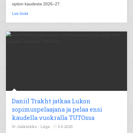
option kaudesta 2026–27.
Lue lisää
Daniil Trakht jatkaa Lukon
sopimuspelaajana ja pelaa ensi
kaudella vuokralla TUTOssa
Jääkiekko -
Liiga
5.6.2025