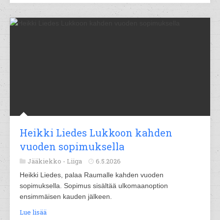
Heikki Liedes Lukkoon kahden
vuoden sopimuksella
Jääkiekko -
Liiga
6.5.2026
Heikki Liedes, palaa Raumalle kahden vuoden
sopimuksella. Sopimus sisältää ulkomaanoption
ensimmäisen kauden jälkeen.
Lue lisää