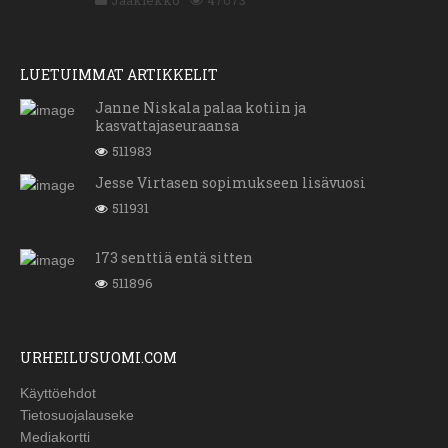
LUETUIMMAT ARTIKKELIT
Janne Niskala palaa kotiin ja
kasvattajaseuraansa
511983
Jesse Virtasen sopimukseen lisävuosi
511931
173 senttiä entä sitten
511896
URHEILUSUOMI.COM
Käyttöehdot
Tietosuojalauseke
Mediakortti