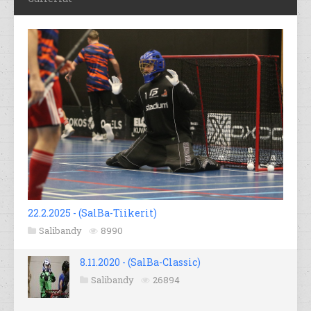
22.2.2025 - (SalBa-Tiikerit)
Salibandy
8990
8.11.2020 - (SalBa-Classic)
Salibandy
26894