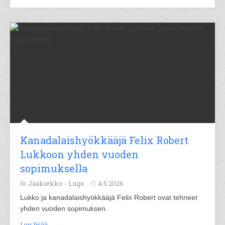
Kanadalaishyökkääjä Felix Robert
Lukkoon yhden vuoden
sopimuksella
Jääkiekko -
Liiga
4.5.2026
Lukko ja kanadalaishyökkääjä Felix Robert ovat tehneet
yhden vuoden sopimuksen.
Lue lisää