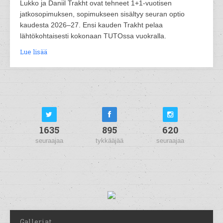
Lukko ja Daniil Trakht ovat tehneet 1+1-vuotisen
jatkosopimuksen, sopimukseen sisältyy seuran optio
kaudesta 2026–27. Ensi kauden Trakht pelaa
lähtökohtaisesti kokonaan TUTOssa vuokralla.
Lue lisää
1635
895
620
seuraajaa
tykkääjää
seuraajaa
Galleriat