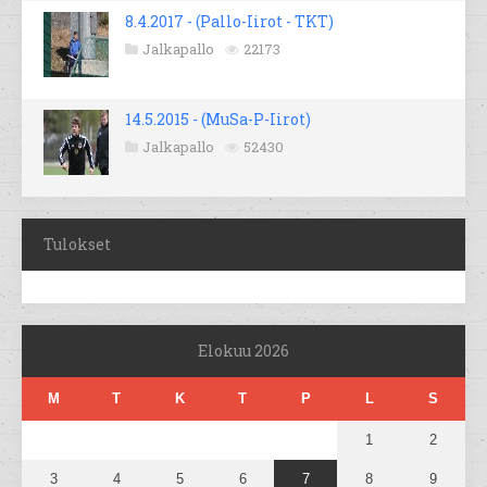
8.4.2017 - (Pallo-Iirot - TKT)
Jalkapallo
22173
14.5.2015 - (MuSa-P-Iirot)
Jalkapallo
52430
Tulokset
Elokuu 2026
M
T
K
T
P
L
S
1
2
3
4
5
6
7
8
9