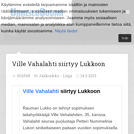
Käytämme evästeitä tarjoamamme sisällön ja mainosten
räätälöimiseen, sosiaalisen median ominaisuuksien tukemiseen ja
kävijämäärämme analysoimiseen. Jaamme myös sosiaalisen
median, mainosalan ja analytiikka-alan kumppaneillemme tietoa siitä,
kuinka käytät sivustoamme.
Näytä tiedot
Sulje
Ville Vahalahti siirtyy Lukkoon
502538
Jääkiekko -
Liiga
14.5.2013
Ville Vahalahti
siirtyy Lukkoon
Rauman Lukko on tehnyt sopimuksen
laitahyökkääjä Ville Vahalahden, 35, kanssa.
Vahalahti seuraa puolustaja Petteri Nummelinia
Lukon sinikeltaiseen paitaan vuoden sopimuksella.