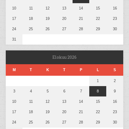
10
11
12
13
14
15
16
17
18
19
20
21
22
23
24
25
26
27
28
29
30
31
Elokuu 2026
M
T
K
T
P
L
S
1
2
3
4
5
6
7
8
9
10
11
12
13
14
15
16
17
18
19
20
21
22
23
24
25
26
27
28
29
30