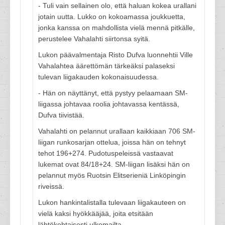
- Tuli vain sellainen olo, että haluan kokea urallani
jotain uutta. Lukko on kokoamassa joukkuetta,
jonka kanssa on mahdollista vielä mennä pitkälle,
perustelee Vahalahti siirtonsa syitä.
Lukon päävalmentaja Risto Dufva luonnehtii Ville
Vahalahtea äärettömän tärkeäksi palaseksi
tulevan liigakauden kokonaisuudessa.
- Hän on näyttänyt, että pystyy pelaamaan SM-
liigassa johtavaa roolia johtavassa kentässä,
Dufva tiivistää.
Vahalahti on pelannut urallaan kaikkiaan 706 SM-
liigan runkosarjan ottelua, joissa hän on tehnyt
tehot 196+274. Pudotuspeleissä vastaavat
lukemat ovat 84/18+24. SM-liigan lisäksi hän on
pelannut myös Ruotsin Elitserieniä Linköpingin
riveissä.
Lukon hankintalistalla tulevaan liigakauteen on
vielä kaksi hyökkääjää, joita etsitään
lähtökohtaisesti ulkomailta.