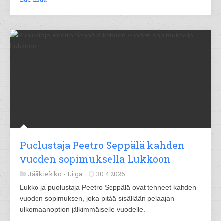
Puolustaja Peetro Seppälä kahden
vuoden sopimuksella Lukkoon
Jääkiekko -
Liiga
30.4.2026
Lukko ja puolustaja Peetro Seppälä ovat tehneet kahden
vuoden sopimuksen, joka pitää sisällään pelaajan
ulkomaanoption jälkimmäiselle vuodelle.