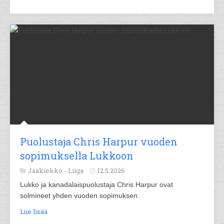
Puolustaja Chris Harpur vuoden
sopimuksella Lukkoon
Jääkiekko -
Liiga
12.5.2026
Lukko ja kanadalaispuolustaja Chris Harpur ovat
solmineet yhden vuoden sopimuksen.
Lue lisää