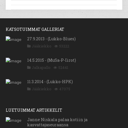
KATSOTUIMMAT GALLERIAT
27.9.2013 - (Lukko-Blues)
Jääkiekko
53222
14.5.2015 - (MuSa-P-Iirot)
Jalkapallo
52441
11.3.2014 - (Lukko-HPK)
Jääkiekko
47075
LUETUIMMAT ARTIKKELIT
Janne Niskala palaa kotiin ja
kasvattajaseuraansa