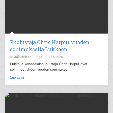
Puolustaja Chris Harpur vuoden
sopimuksella Lukkoon
Jääkiekko -
Liiga
12.5.2026
Lukko ja kanadalaispuolustaja Chris Harpur ovat
solmineet yhden vuoden sopimuksen.
Lue lisää