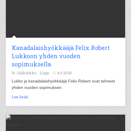
Kanadalaishyökkääjä Felix Robert
Lukkoon yhden vuoden
sopimuksella
Jääkiekko -
Liiga
4.5.2026
Lukko ja kanadalaishyökkääjä Felix Robert ovat tehneet
yhden vuoden sopimuksen.
Lue lisää