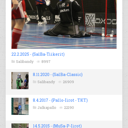
22.2.2025 - (SalBa-Tiikerit)
Salibandy
8997
8.11.2020 - (SalBa-Classic)
Salibandy
26909
8.4.2017 - (Pallo-Iirot - TKT)
Jalkapallo
22190
14.5.2015 - (MuSa-P-Iirot)