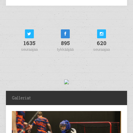
1635
895
620
seuraajaa
tykkääjää
seuraajaa
Galleriat