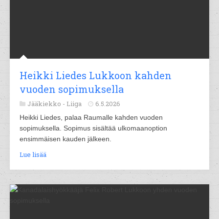
Heikki Liedes Lukkoon kahden
vuoden sopimuksella
Jääkiekko -
Liiga
6.5.2026
Heikki Liedes, palaa Raumalle kahden vuoden
sopimuksella. Sopimus sisältää ulkomaanoption
ensimmäisen kauden jälkeen.
Lue lisää