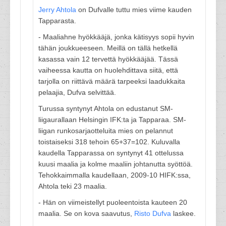
Jerry Ahtola
on Dufvalle tuttu mies viime kauden
Tapparasta.
- Maaliahne hyökkääjä, jonka kätisyys sopii hyvin
tähän joukkueeseen. Meillä on tällä hetkellä
kasassa vain 12 tervettä hyökkääjää. Tässä
vaiheessa kautta on huolehdittava siitä, että
tarjolla on riittävä määrä tarpeeksi laadukkaita
pelaajia, Dufva selvittää.
Turussa syntynyt Ahtola on edustanut SM-
liigaurallaan Helsingin IFK:ta ja Tapparaa. SM-
liigan runkosarjaotteluita mies on pelannut
toistaiseksi 318 tehoin 65+37=102. Kuluvalla
kaudella Tapparassa on syntynyt 41 ottelussa
kuusi maalia ja kolme maaliin johtanutta syöttöä.
Tehokkaimmalla kaudellaan, 2009-10 HIFK:ssa,
Ahtola teki 23 maalia.
- Hän on viimeistellyt puoleentoista kauteen 20
maalia. Se on kova saavutus,
Risto Dufva
laskee.