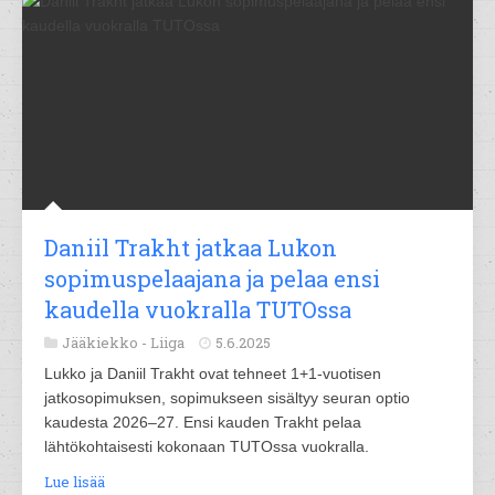
Daniil Trakht jatkaa Lukon
sopimuspelaajana ja pelaa ensi
kaudella vuokralla TUTOssa
Jääkiekko -
Liiga
5.6.2025
Lukko ja Daniil Trakht ovat tehneet 1+1-vuotisen
jatkosopimuksen, sopimukseen sisältyy seuran optio
kaudesta 2026–27. Ensi kauden Trakht pelaa
lähtökohtaisesti kokonaan TUTOssa vuokralla.
Lue lisää