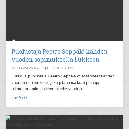
Puolustaja Peetro Seppälä kahden
vuoden sopimuksella Lukkoon
Jääkiekko -
Liiga
30.4.2026
Lukko ja puolustaja Peetro Seppälä ovat tehneet kahden
vuoden sopimuksen, joka pitää sisällään pelaajan
ulkomaanoption jälkimmäiselle vuodelle.
Lue lisää