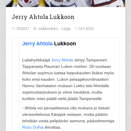
Jerry Ahtola Lukkoon
502527
Jääkiekko -
Liiga
14.1.2013
Jerry Ahtola
Lukkoon
Laitahyökkääjä
Jerry Ahtola
siirtyy Tampereen
Tapparasta Rauman Lukon riveihin. 26-vuotiaan
Ahtolan sopimus kattaa loppukauden lisäksi myös
koko ensi kauden. Lukon pelaajakoordinaattori
Hannu Vanhatalon mukaan Lukko teki Ahtolalle
sopimustarjouksen jo viime keväänä, mutta
tuolloin mies päätti vielä jäädä Tampereelle.
- Ahtola voi periaatteessa olla mukana jo tiistain
vierasottelussa Kärppiä vastaan, mutta päätös
tehdään vasta pelipäivän aamuna, päävalmentaja
Risto Dufva
ilmoittaa.