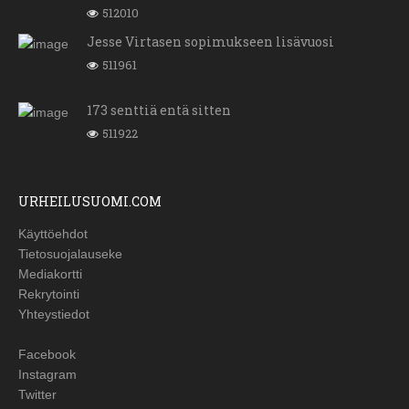
512010
Jesse Virtasen sopimukseen lisävuosi
511961
173 senttiä entä sitten
511922
URHEILUSUOMI.COM
Käyttöehdot
Tietosuojalauseke
Mediakortti
Rekrytointi
Yhteystiedot
Facebook
Instagram
Twitter