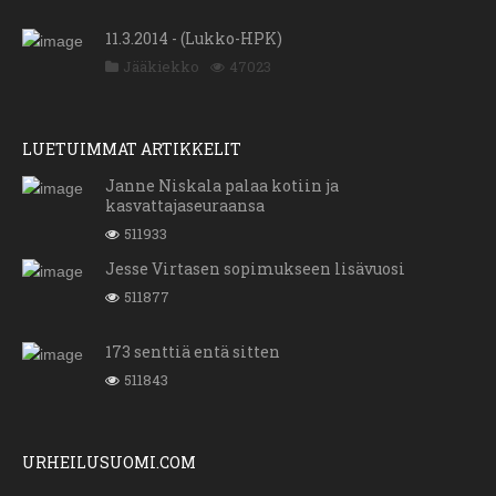
11.3.2014 - (Lukko-HPK)
Jääkiekko
47023
LUETUIMMAT ARTIKKELIT
Janne Niskala palaa kotiin ja
kasvattajaseuraansa
511933
Jesse Virtasen sopimukseen lisävuosi
511877
173 senttiä entä sitten
511843
URHEILUSUOMI.COM