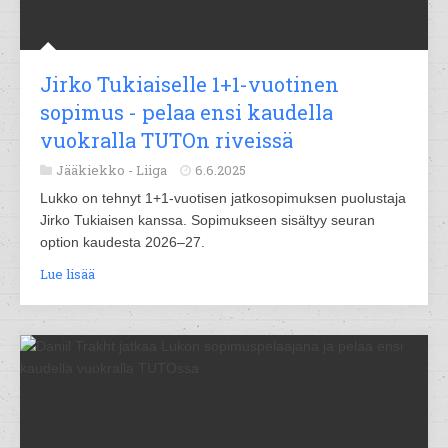
Jirko Tukiaiselle 1+1-vuotinen
sopimus - pelaa ensi kaudella
vuokralla TUTOn riveissä
Jääkiekko -
Liiga
6.6.2025
Lukko on tehnyt 1+1-vuotisen jatkosopimuksen puolustaja
Jirko Tukiaisen kanssa. Sopimukseen sisältyy seuran
option kaudesta 2026–27.
Lue lisää