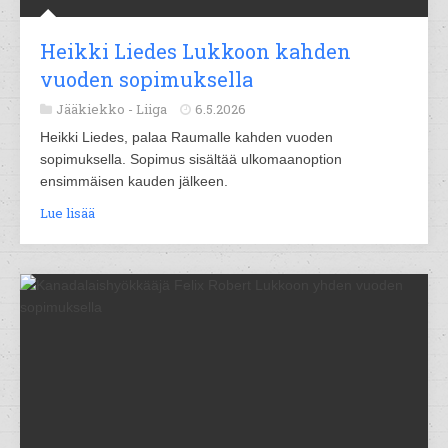
Heikki Liedes Lukkoon kahden
vuoden sopimuksella
Jääkiekko -
Liiga
6.5.2026
Heikki Liedes, palaa Raumalle kahden vuoden
sopimuksella. Sopimus sisältää ulkomaanoption
ensimmäisen kauden jälkeen.
Lue lisää