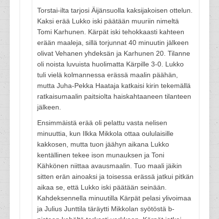
Torstai-ilta tarjosi Äijänsuolla kaksijakoisen ottelun.
Kaksi erää Lukko iski päätään muuriin nimeltä
Tomi Karhunen. Kärpät iski tehokkaasti kahteen
erään maaleja, sillä torjunnat 40 minuutin jälkeen
olivat Vehanen yhdeksän ja Karhunen 20. Tilanne
oli noista luvuista huolimatta Kärpille 3-0. Lukko
tuli vielä kolmannessa erässä maalin päähän,
mutta Juha-Pekka Haataja katkaisi kirin tekemällä
ratkaisumaalin paitsiolta haiskahtaaneen tilanteen
jälkeen.
Ensimmäistä erää oli pelattu vasta nelisen
minuuttia, kun Ilkka Mikkola ottaa oululaisille
kakkosen, mutta tuon jäähyn aikana Lukko
kentällinen tekee ison munauksen ja Toni
Kähkönen niittaa avausmaalin. Tuo maali jäikin
sitten erän ainoaksi ja toisessa erässä jatkui pitkän
aikaa se, että Lukko iski päätään seinään.
Kahdeksennella minuutilla Kärpät pelasi ylivoimaa
ja Julius Junttila täräytti Mikkolan syötöstä b-