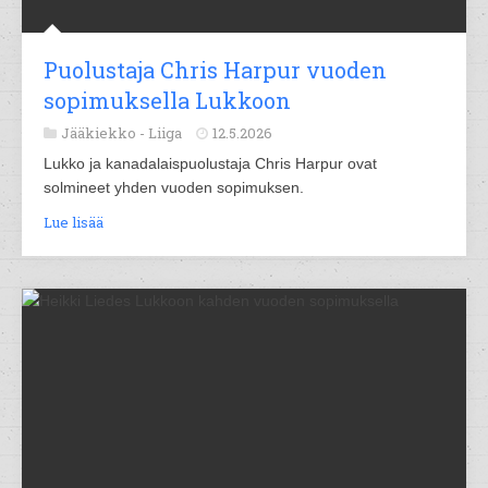
Puolustaja Chris Harpur vuoden
sopimuksella Lukkoon
Jääkiekko -
Liiga
12.5.2026
Lukko ja kanadalaispuolustaja Chris Harpur ovat
solmineet yhden vuoden sopimuksen.
Lue lisää