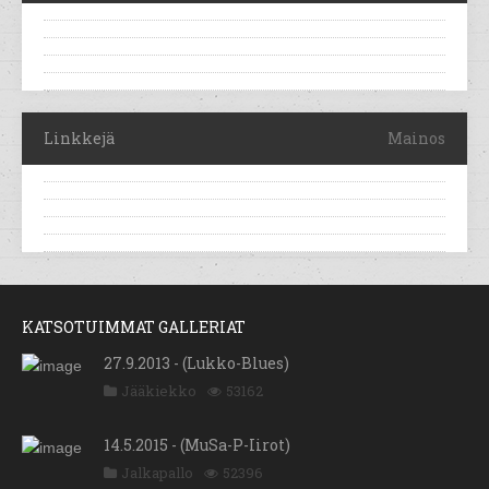
Linkkejä
Mainos
KATSOTUIMMAT GALLERIAT
27.9.2013 - (Lukko-Blues)
Jääkiekko
53162
14.5.2015 - (MuSa-P-Iirot)
Jalkapallo
52396