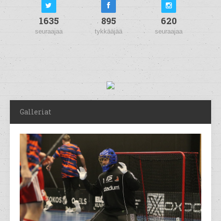
1635
895
620
seuraajaa
tykkääjää
seuraajaa
Galleriat