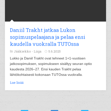
Daniil Trakht jatkaa Lukon
sopimuspelaajana ja pelaa ensi
kaudella vuokralla TUTOssa
Jääkiekko -
Liiga
5.6.2025
Lukko ja Daniil Trakht ovat tehneet 1+1-vuotisen
jatkosopimuksen, sopimukseen sisältyy seuran optio
kaudesta 2026–27. Ensi kauden Trakht pelaa
lähtökohtaisesti kokonaan TUTOssa vuokralla.
Lue lisää