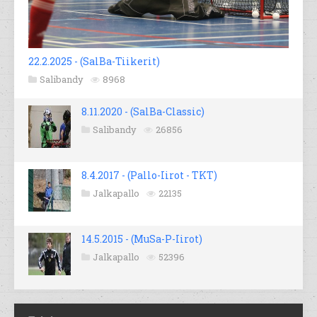
22.2.2025 - (SalBa-Tiikerit)
Salibandy
8968
8.11.2020 - (SalBa-Classic)
Salibandy
26856
8.4.2017 - (Pallo-Iirot - TKT)
Jalkapallo
22135
14.5.2015 - (MuSa-P-Iirot)
Jalkapallo
52396