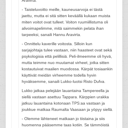
Aravirta.
- Taisteluvoitto meille, kauneusarvoja ei tästä
jaettu, mutta ei sitä sitten keväällä kukaan muista
miten voitot ovat tulleet. Voiton ruumiillistuma oli
alivoimapelimme, mitä saimmekin pelata ihan
tarpeeksi, sanaili Hannu Aravirta.
- Onnittelu kaverille voitosta. Silloin kun
sarjajohtaja tulee vastaan, niin haasteet ovat sekä
psykologisia että pelillisiä. Peli-ilmeemme oli hyvä,
mutta teimme nuo muutamat virheet, jotka sitten
kostautuivat maalien muodossa. Kärpät tosiaankin
käyttivät meidän virheemme todella hyvin
hyväksemme, sanaili Lukko-luotsi Risto Dufva.
Lukko jatkaa pelejään lauantaina Tampereella ja
siellä vastaan asettuu Tappara. Kärppien urakka
jatkuu lauantaina kotonaan TPS:aa vastaan ja
joukkue matkaa Raumalta Vaasaan ja yöpyy siellä.
- Olemme lähteneet matkaan jo tiistaina ja siis
huomenna pääsemme taas kotiin. Se tämmöistä