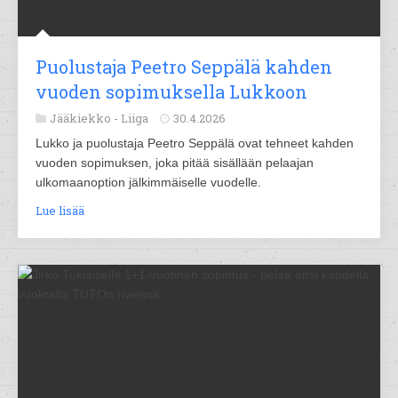
Puolustaja Peetro Seppälä kahden
vuoden sopimuksella Lukkoon
Jääkiekko -
Liiga
30.4.2026
Lukko ja puolustaja Peetro Seppälä ovat tehneet kahden
vuoden sopimuksen, joka pitää sisällään pelaajan
ulkomaanoption jälkimmäiselle vuodelle.
Lue lisää