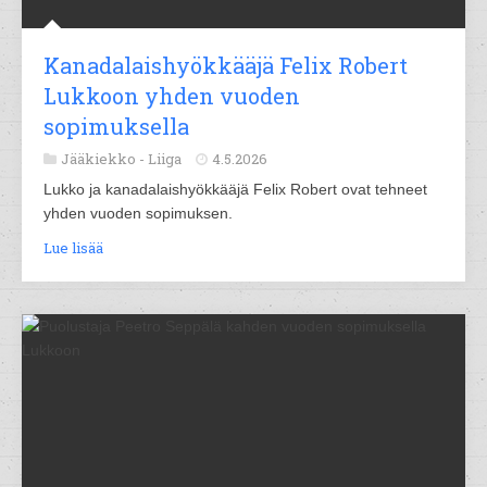
Kanadalaishyökkääjä Felix Robert
Lukkoon yhden vuoden
sopimuksella
Jääkiekko -
Liiga
4.5.2026
Lukko ja kanadalaishyökkääjä Felix Robert ovat tehneet
yhden vuoden sopimuksen.
Lue lisää