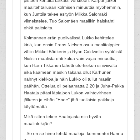
pisteen kehältä tarkasti verkkoon. Kärpät jatkoi
maalitehtailuaan kolmisen minuuttia myöhemmin,
kun Junttila tekee esityön Miikka Salomäki
viimeistelee. Tuo Salomäen maalikin haiskahti
ehkä paitsiolta.
Kolmannen erän puolivälissä Lukko kehittelee
kiriä, kun ensin Frans Nielsen osuu maalitolppien
väliin Mikkel Bödkerin ja Ryan Caldwellin syötöistä.
Nielsin maalista ehti kulua vain vajaa minuuttia,
kun Harri Tikkanen lähetti ufo-kiekon siniviivalta
eikä kaamean maskin takana ollut Karhunen
nähnyt kiekkoa ja näin Lukko oli tullut maalin
päähän. Ottelua oli pelaamatta 2.20 ja Juha-Pekka
Haataja pääsi läpiajoon Lukon vaihtovirheen
jälkeen ja eihän "Hade" jätä tuollaisia paikkoja
käyttämättä.
Mikä sitten tekee Haatajasta niin hyvän
maalintekijän?
- Se on se himo tehdä maaleja, kommentoi Hannu