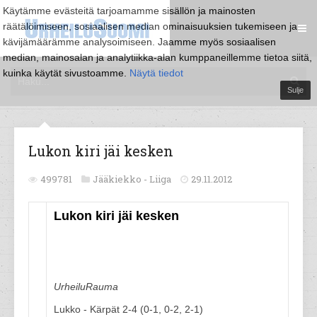
Käytämme evästeitä tarjoamamme sisällön ja mainosten
räätälöimiseen, sosiaalisen median ominaisuuksien tukemiseen ja
kävijämäärämme analysoimiseen. Jaamme myös sosiaalisen
median, mainosalan ja analytiikka-alan kumppaneillemme tietoa siitä,
kuinka käytät sivustoamme.
Näytä tiedot
Sulje
Lukon kiri jäi kesken
499781
Jääkiekko -
Liiga
29.11.2012
Lukon kiri jäi kesken
UrheiluRauma
Lukko - Kärpät 2-4 (0-1, 0-2, 2-1)