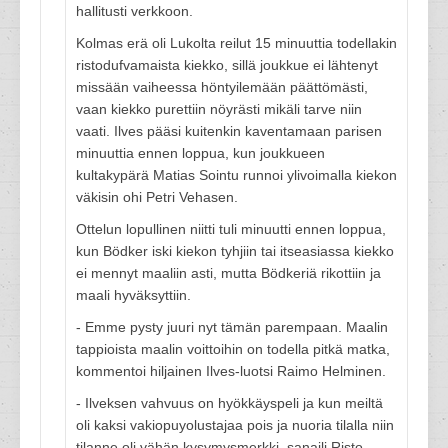
hallitusti verkkoon.
Kolmas erä oli Lukolta reilut 15 minuuttia todellakin
ristodufvamaista kiekko, sillä joukkue ei lähtenyt
missään vaiheessa höntyilemään päättömästi,
vaan kiekko purettiin nöyrästi mikäli tarve niin
vaati. Ilves pääsi kuitenkin kaventamaan parisen
minuuttia ennen loppua, kun joukkueen
kultakypärä Matias Sointu runnoi ylivoimalla kiekon
väkisin ohi Petri Vehasen.
Ottelun lopullinen niitti tuli minuutti ennen loppua,
kun Bödker iski kiekon tyhjiin tai itseasiassa kiekko
ei mennyt maaliin asti, mutta Bödkeriä rikottiin ja
maali hyväksyttiin.
- Emme pysty juuri nyt tämän parempaan. Maalin
tappioista maalin voittoihin on todella pitkä matka,
kommentoi hiljainen Ilves-luotsi Raimo Helminen.
- Ilveksen vahvuus on hyökkäyspeli ja kun meiltä
oli kaksi vakiopuyolustajaa pois ja nuoria tilalla niin
tilanne oli vähän kysymysmerkki, sanaili Risto