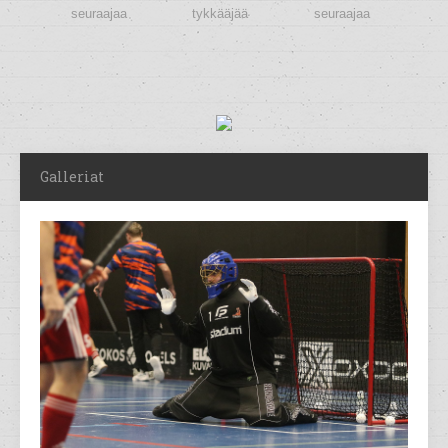
seuraajaa
tykkääjää
seuraajaa
Galleriat