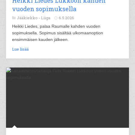
Heikki Liedes Lukkoon kahden
vuoden sopimuksella
Jääkiekko -
Liiga
6.5.2026
Heikki Liedes, palaa Raumalle kahden vuoden
sopimuksella. Sopimus sisältää ulkomaanoption
ensimmäisen kauden jälkeen.
Lue lisää