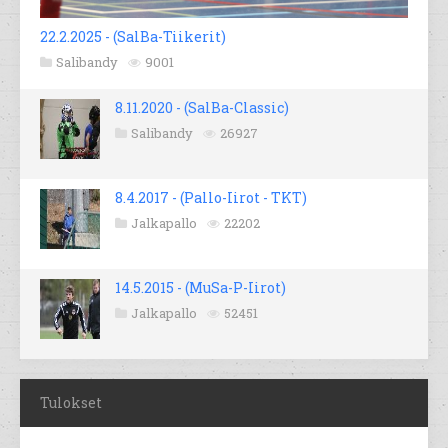
22.2.2025 - (SalBa-Tiikerit)
Salibandy
9001
8.11.2020 - (SalBa-Classic)
Salibandy
26927
8.4.2017 - (Pallo-Iirot - TKT)
Jalkapallo
22202
14.5.2015 - (MuSa-P-Iirot)
Jalkapallo
52451
Tulokset