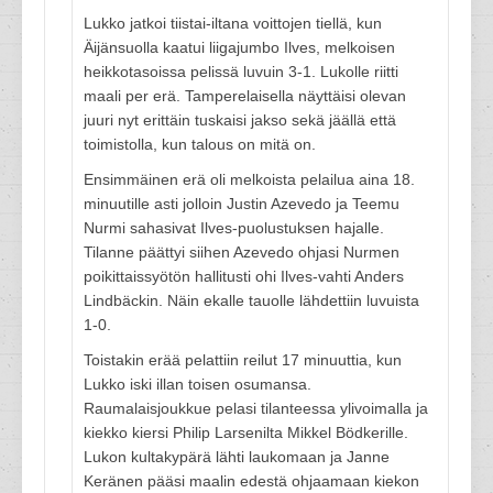
Lukko jatkoi tiistai-iltana voittojen tiellä, kun
Äijänsuolla kaatui liigajumbo Ilves, melkoisen
heikkotasoissa pelissä luvuin 3-1. Lukolle riitti
maali per erä. Tamperelaisella näyttäisi olevan
juuri nyt erittäin tuskaisi jakso sekä jäällä että
toimistolla, kun talous on mitä on.
Ensimmäinen erä oli melkoista pelailua aina 18.
minuutille asti jolloin Justin Azevedo ja Teemu
Nurmi sahasivat Ilves-puolustuksen hajalle.
Tilanne päättyi siihen Azevedo ohjasi Nurmen
poikittaissyötön hallitusti ohi Ilves-vahti Anders
Lindbäckin. Näin ekalle tauolle lähdettiin luvuista
1-0.
Toistakin erää pelattiin reilut 17 minuuttia, kun
Lukko iski illan toisen osumansa.
Raumalaisjoukkue pelasi tilanteessa ylivoimalla ja
kiekko kiersi Philip Larsenilta Mikkel Bödkerille.
Lukon kultakypärä lähti laukomaan ja Janne
Keränen pääsi maalin edestä ohjaamaan kiekon