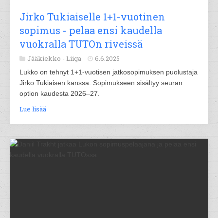
Jirko Tukiaiselle 1+1-vuotinen
sopimus - pelaa ensi kaudella
vuokralla TUTOn riveissä
Jääkiekko -
Liiga
6.6.2025
Lukko on tehnyt 1+1-vuotisen jatkosopimuksen puolustaja
Jirko Tukiaisen kanssa. Sopimukseen sisältyy seuran
option kaudesta 2026–27.
Lue lisää