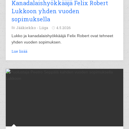
Kanadalaishyökkääjä Felix Robert
Lukkoon yhden vuoden
sopimuksella
Jääkiekko -
Liiga
4.5.2026
Lukko ja kanadalaishyökkääjä Felix Robert ovat tehneet
yhden vuoden sopimuksen.
Lue lisää