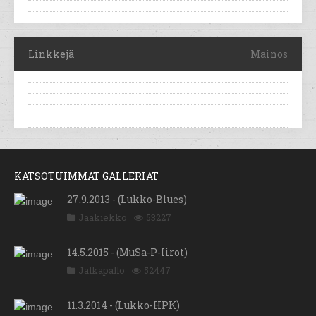
Linkkejä
Mainos
KATSOTUIMMAT GALLERIAT
27.9.2013 - (Lukko-Blues)
Jääkiekko
53227
14.5.2015 - (MuSa-P-Iirot)
Jalkapallo
52447
11.3.2014 - (Lukko-HPK)