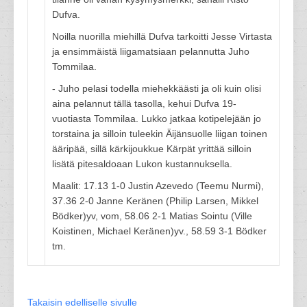
Dufva.
Noilla nuorilla miehillä Dufva tarkoitti Jesse Virtasta
ja ensimmäistä liigamatsiaan pelannutta Juho
Tommilaa.
- Juho pelasi todella miehekkäästi ja oli kuin olisi
aina pelannut tällä tasolla, kehui Dufva 19-
vuotiasta Tommilaa. Lukko jatkaa kotipelejään jo
torstaina ja silloin tuleekin Äijänsuolle liigan toinen
ääripää, sillä kärkijoukkue Kärpät yrittää silloin
lisätä pitesaldoaan Lukon kustannuksella.
Maalit: 17.13 1-0 Justin Azevedo (Teemu Nurmi),
37.36 2-0 Janne Keränen (Philip Larsen, Mikkel
Bödker)yv, vom, 58.06 2-1 Matias Sointu (Ville
Koistinen, Michael Keränen)yv., 58.59 3-1 Bödker
tm.
Takaisin edelliselle sivulle