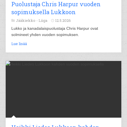
Puolustaja Chris Harpur vuoden
sopimuksella Lukkoon
Jääkiekko -
Liiga
12.5.2026
Lukko ja kanadalaispuolustaja Chris Harpur ovat
solmineet yhden vuoden sopimuksen.
Lue lisää