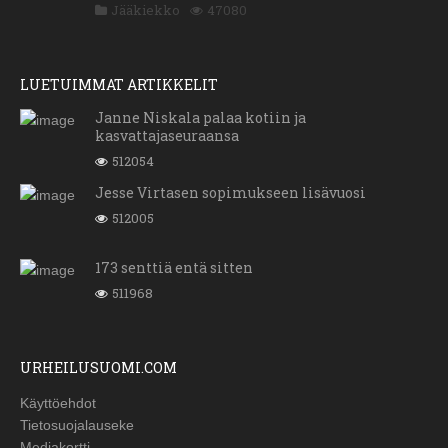
Jääkiekko
47080
LUETUIMMAT ARTIKKELIT
Janne Niskala palaa kotiin ja
kasvattajaseuraansa
512054
Jesse Virtasen sopimukseen lisävuosi
512005
173 senttiä entä sitten
511968
URHEILUSUOMI.COM
Käyttöehdot
Tietosuojalauseke
Mediakortti