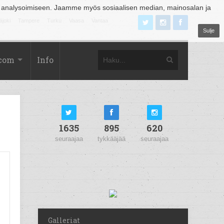
 analysoimiseen. Jaamme myös sosiaalisen median, mainosalan ja
äjoki
Tampere
Turku
Vaasa
Vantaa
Sulje
.com
Info
1635
895
620
seuraajaa
tykkääjää
seuraajaa
Galleriat