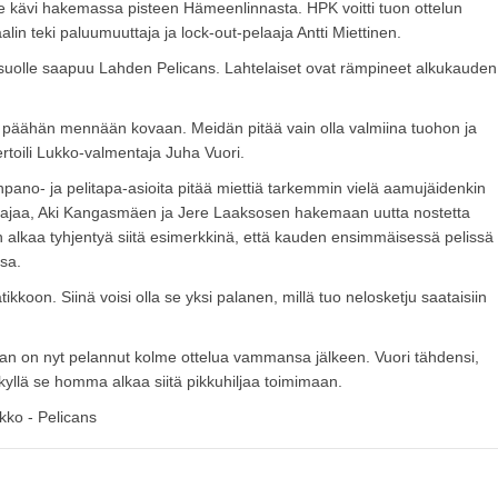
ue kävi hakemassa pisteen Hämeenlinnasta. HPK voitti tuon ottelun
lin teki paluumuuttaja ja lock-out-pelaaja Antti Miettinen.
nsuolle saapuu Lahden Pelicans. Lahtelaiset ovat rämpineet alkukauden
tä päähän mennään kovaan. Meidän pitää vain olla valmiina tuohon ja
rtoili Lukko-valmentaja Juha Vuori.
pano- ja pelitapa-asioita pitää miettiä tarkemmin vielä aamujäidenkin
aajaa, Aki Kangasmäen ja Jere Laaksosen hakemaan uutta nostetta
in alkaa tyhjentyä siitä esimerkkinä, että kauden ensimmäisessä pelissä
sa.
oon. Siinä voisi olla se yksi palanen, millä tuo nelosketju saataisiin
 on nyt pelannut kolme ottelua vammansa jälkeen. Vuori tähdensi,
n kyllä se homma alkaa siitä pikkuhiljaa toimimaan.
kko - Pelicans