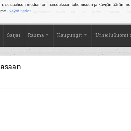
en, sosiaalisen median ominaisuuksien tukemiseen ja kävijämäärämme
amme.
Näytä tiedot
la
Kuopio
Lahti
Lappeenranta
Mikkeli
Oulu
Pori
Rauma
Rovaniemi
Sein
Sarjat
Rauma
Kaupungit
UrheiluSuomi
aasaan