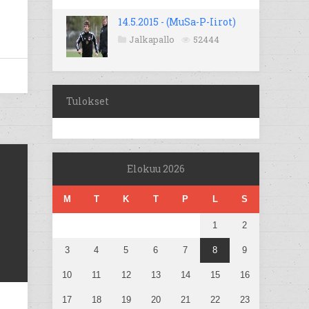
14.5.2015 - (MuSa-P-Iirot)
Jalkapallo
52444
Tulokset
Elokuu 2026
M
T
K
T
P
L
S
1
2
3
4
5
6
7
8
9
10
11
12
13
14
15
16
17
18
19
20
21
22
23