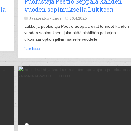
Puolustaja Peetro Seppälä kahden
la
vuoden sopimuksella Lukkoon
Jääkiekko -
Liiga
30.4.2026
Lukko ja puolustaja Peetro Seppälä ovat tehneet kahden
vuoden sopimuksen, joka pitää sisällään pelaajan
ulkomaanoption jälkimmäiselle vuodelle.
Lue lisää