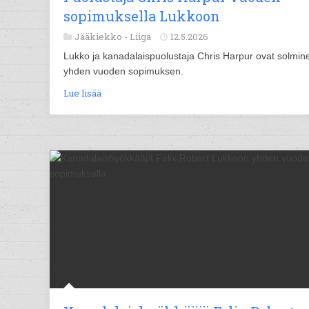
sopimuksella Lukkoon
Jääkiekko -
Liiga
12.5.2026
Lukko ja kanadalaispuolustaja Chris Harpur ovat solmin
yhden vuoden sopimuksen.
Lue lisää