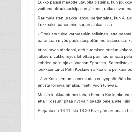
Lukko palasi maaottelutauolta tiistaina, kun joukk
voittomaalilaukauskilpailun jälkeen, ratkaisevan maa
Raumalaisten urakka jatkuu perjantaina, kun Äijä
Lukkoakin pahemmin sarjan alakastissa.
- Ottelusta tulee varmaankin sellainen, että pääs
parantaan myös puolustuspeliämme tiistaisesta, ke
Vuorí myös tähdensi, että huomisen ottelun kokoon
jälkeen. Lukko myös lähettää pari nuorempaa pel
kahden pelin ajaksi Vaasan Sportista. Sairaslistak
loukkaantunut Petri Koskinen alkaa olla pelikunnos
- Joo Koskinen on jo valmiudessa hyppäämään laatikk
entistä toimivammaksi, mietti Vuori tulevaa.
Muista loukkaantuneistahan Kimmo Koskenkorvahan
että "Kossun" pitää nyt vain saada pelejä alle, nii
Perjantaina 16.11. klo 18.30 Kivikylän areenalla Lu