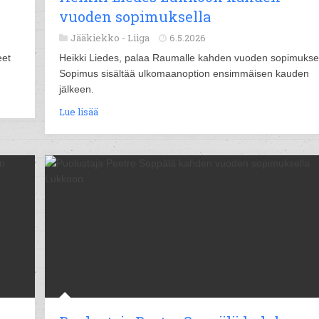
vuoden sopimuksella
Jääkiekko -
Liiga
6.5.2026
eet
Heikki Liedes, palaa Raumalle kahden vuoden sopimuksel
Sopimus sisältää ulkomaanoption ensimmäisen kauden
jälkeen.
Lue lisää