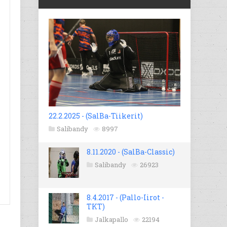
22.2.2025 - (SalBa-Tiikerit)
Salibandy
8997
8.11.2020 - (SalBa-Classic)
Salibandy
26923
8.4.2017 - (Pallo-Iirot -
TKT)
Jalkapallo
22194