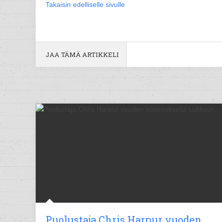
Takaisin edelliselle sivulle
JAA TÄMÄ ARTIKKELI
Puolustaja Chris Harpur vuoden