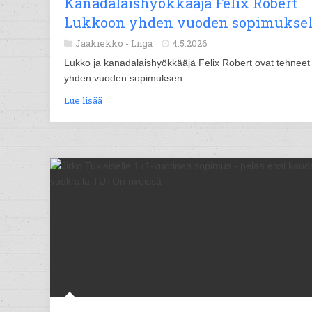
Kanadalaishyökkääjä Felix Robert
Lukkoon yhden vuoden sopimuksel
Jääkiekko -
Liiga
4.5.2026
Lukko ja kanadalaishyökkääjä Felix Robert ovat tehneet
yhden vuoden sopimuksen.
Lue lisää