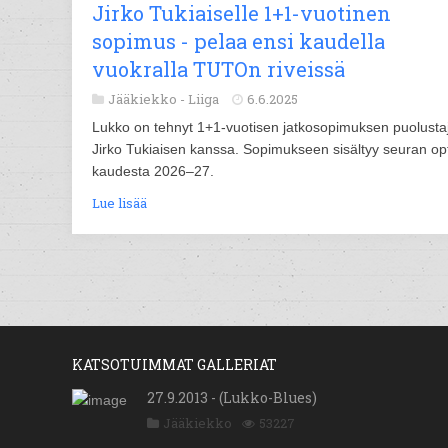
Jirko Tukiaiselle 1+1-vuotinen
sopimus - pelaa ensi kaudella
vuokralla TUTOn riveissä
Jääkiekko -
Liiga
6.6.2025
Lukko on tehnyt 1+1-vuotisen jatkosopimuksen puolusta
Jirko Tukiaisen kanssa. Sopimukseen sisältyy seuran op
kaudesta 2026–27.
Lue lisää
KATSOTUIMMAT GALLERIAT
27.9.2013 - (Lukko-Blues)
Jääkiekko
53227