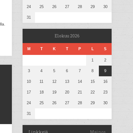
24
25
26
27
28
29
30
31
la.
Elokuu 2026
M
T
K
T
P
L
S
1
2
3
4
5
6
7
8
9
10
11
12
13
14
15
16
17
18
19
20
21
22
23
24
25
26
27
28
29
30
31
Linkkejä
Mainos