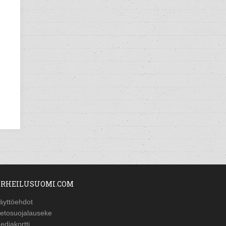
RHEILUSUOMI.COM
äyttöehdot
ietosuojalauseke
ediakortti