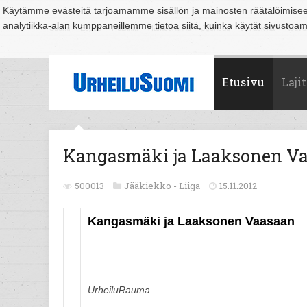
Käytämme evästeitä tarjoamamme sisällön ja mainosten räätälöimise
analytiikka-alan kumppaneillemme tietoa siitä, kuinka käytät sivusto
Suomi
Espoo
Helsinki
Hämeenlinna
Joensuu
Jyväskylä
Kouvo
Etusivu
Lajit
Kangasmäki ja Laaksonen V
500013
Jääkiekko -
Liiga
15.11.2012
Kangasmäki ja Laaksonen Vaasaan
UrheiluRauma