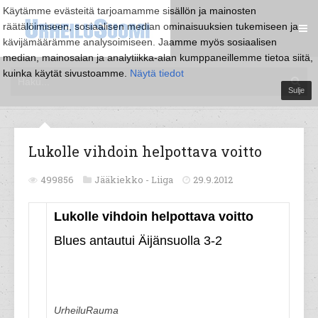
Käytämme evästeitä tarjoamamme sisällön ja mainosten
räätälöimiseen, sosiaalisen median ominaisuuksien tukemiseen ja
kävijämäärämme analysoimiseen. Jaamme myös sosiaalisen
median, mainosalan ja analytiikka-alan kumppaneillemme tietoa siitä,
kuinka käytät sivustoamme.
Näytä tiedot
Sulje
Lukolle vihdoin helpottava voitto
499856
Jääkiekko -
Liiga
29.9.2012
Lukolle vihdoin helpottava voitto
Blues antautui Äijänsuolla 3-2
UrheiluRauma