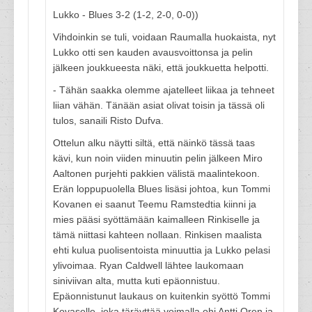
Lukko - Blues 3-2 (1-2, 2-0, 0-0))
Vihdoinkin se tuli, voidaan Raumalla huokaista, nyt
Lukko otti sen kauden avausvoittonsa ja pelin
jälkeen joukkueesta näki, että joukkuetta helpotti.
- Tähän saakka olemme ajatelleet liikaa ja tehneet
liian vähän. Tänään asiat olivat toisin ja tässä oli
tulos, sanaili Risto Dufva.
Ottelun alku näytti siltä, että näinkö tässä taas
kävi, kun noin viiden minuutin pelin jälkeen Miro
Aaltonen purjehti pakkien välistä maalintekoon.
Erän loppupuolella Blues lisäsi johtoa, kun Tommi
Kovanen ei saanut Teemu Ramstedtia kiinni ja
mies pääsi syöttämään kaimalleen Rinkiselle ja
tämä niittasi kahteen nollaan. Rinkisen maalista
ehti kulua puolisentoista minuuttia ja Lukko pelasi
ylivoimaa. Ryan Caldwell lähtee laukomaan
siniviivan alta, mutta kuti epäonnistuu.
Epäonnistunut laukaus on kuitenkin syöttö Tommi
Kovaselle, joka täräyttää voimalla ohi Antti Oren ja