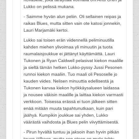
Lukko on pelissä mukana.
- Saimme hyvän alun peliin. Oli sellainen reipas ja
raikas Blues, mutta sitten vain ote katosi jonnekin,
Lauri Marjamäki kertoi.
Lukko sai toisen erän viidennellä peliminuutilla
kahden miehen ylivoimaa yli minuutin ja tuota
raumalaisjoukkue ei jättänyt käyttämättä. Lauri
Tukonen ja Ryan Caldwell pelasivat kiekon maalille
ja sieltä tämän hetken Lukko-pyssy Jussi Pesonen
runnoi kiekon maaliin. Tuo maali oli Pesoselle jo
kauden viides. Nelisen minuuttia edellisestä ja
Tukonen karvaa kiekon hyökkäysalueen laidassa
ja nousee väkisin maalille ja laittaa kiekon varmasti
verkkoon. Toisessa erässä ei tuon jälkeen sitten
enää mitään muuta tapahtunutkaan, kuin pari
jäähyä. Kumpikin joukkue sai yhden, Lukko
väärästä vaihdosta ja Blues pelin viivyttämisestä.
- Pirun hyvältä tuntuu ja jaksoin ihan hyvin pitkän
tauon jällkeen, mutta sen eteen on myös tehty