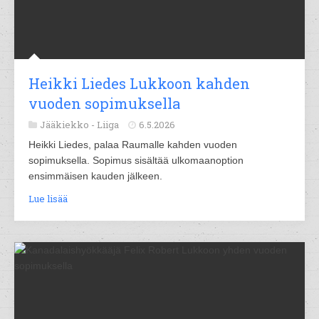
Heikki Liedes Lukkoon kahden
vuoden sopimuksella
Jääkiekko -
Liiga
6.5.2026
Heikki Liedes, palaa Raumalle kahden vuoden
sopimuksella. Sopimus sisältää ulkomaanoption
ensimmäisen kauden jälkeen.
Lue lisää