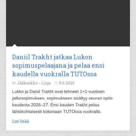
Daniil Trakht jatkaa Lukon
sopimuspelaajana ja pelaa ensi
kaudella vuokralla TUTOssa
Jääkiekko -
Liiga
5.6.2025
Lukko ja Daniil Trakht ovat tehneet 1+1-vuotisen
jatkosopimuksen, sopimukseen sisältyy seuran optio
kaudesta 2026–27. Ensi kauden Trakht pelaa
lähtökohtaisesti kokonaan TUTOssa vuokralla.
Lue lisää