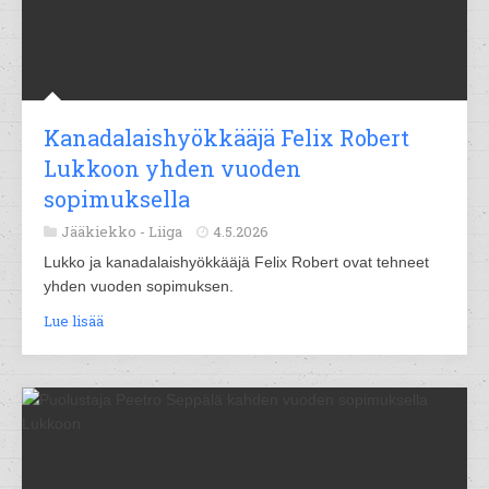
Kanadalaishyökkääjä Felix Robert
Lukkoon yhden vuoden
sopimuksella
Jääkiekko -
Liiga
4.5.2026
Lukko ja kanadalaishyökkääjä Felix Robert ovat tehneet
yhden vuoden sopimuksen.
Lue lisää