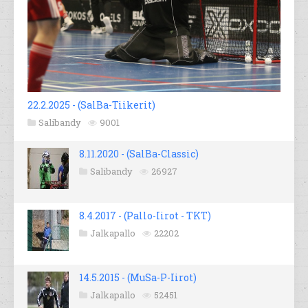
22.2.2025 - (SalBa-Tiikerit)
Salibandy
9001
8.11.2020 - (SalBa-Classic)
Salibandy
26927
8.4.2017 - (Pallo-Iirot - TKT)
Jalkapallo
22202
14.5.2015 - (MuSa-P-Iirot)
Jalkapallo
52451