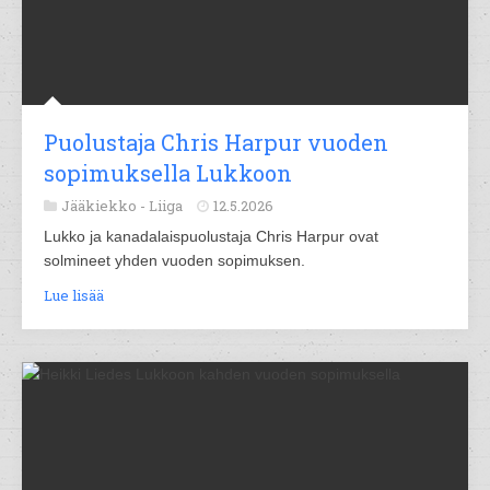
Puolustaja Chris Harpur vuoden
sopimuksella Lukkoon
Jääkiekko -
Liiga
12.5.2026
Lukko ja kanadalaispuolustaja Chris Harpur ovat
solmineet yhden vuoden sopimuksen.
Lue lisää