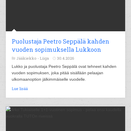
Puolustaja Peetro Seppälä kahden
vuoden sopimuksella Lukkoon
Jääkiekko -
Liiga
30.4.2026
Lukko ja puolustaja Peetro Seppälä ovat tehneet kahden
vuoden sopimuksen, joka pitää sisällään pelaajan
ulkomaanoption jälkimmäiselle vuodelle.
Lue lisää