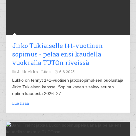
Jirko Tukiaiselle 1+1-vuotinen
sopimus - pelaa ensi kaudella
vuokralla TUTOn riveissä
Jääkiekko -
Liiga
6.6.2025
Lukko on tehnyt 1+1-vuotisen jatkosopimuksen puolustaja
Jirko Tukiaisen kanssa. Sopimukseen sisältyy seuran
option kaudesta 2026–27.
Lue lisää