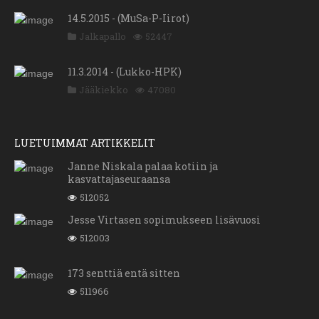
14.5.2015 - (MuSa-P-Iirot)
Jalkapallo
52447
11.3.2014 - (Lukko-HPK)
Jääkiekko
47080
LUETUIMMAT ARTIKKELIT
Janne Niskala palaa kotiin ja
kasvattajaseuraansa
512052
Jesse Virtasen sopimukseen lisävuosi
512003
173 senttiä entä sitten
511966