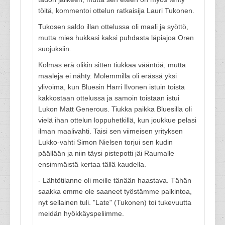
töitä, kommentoi ottelun ratkaisija Lauri Tukonen.
Tukosen saldo illan ottelussa oli maali ja syöttö,
mutta mies hukkasi kaksi puhdasta läpiajoa Oren
suojuksiin.
Kolmas erä olikin sitten tiukkaa vääntöä, mutta
maaleja ei nähty. Molemmilla oli erässä yksi
ylivoima, kun Bluesin Harri Ilvonen istuin toista
kakkostaan ottelussa ja samoin toistaan istui
Lukon Matt Generous. Tiukka paikka Bluesilla oli
vielä ihan ottelun loppuhetkillä, kun joukkue pelasi
ilman maalivahti. Taisi sen viimeisen yrityksen
Lukko-vahti Simon Nielsen torjui sen kudin
päällään ja niin täysi pistepotti jäi Raumalle
ensimmäistä kertaa tällä kaudella.
- Lähtötilanne oli meille tänään haastava. Tähän
saakka emme ole saaneet työstämme palkintoa,
nyt sellainen tuli. "Late" (Tukonen) toi tukevuutta
meidän hyökkäyspeliimme.