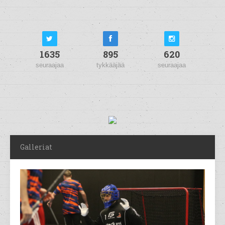
1635
895
620
seuraajaa
tykkääjää
seuraajaa
Galleriat