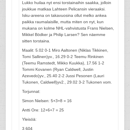
Lukko huilaa nyt ensi torstainaihin saakka, jolloin
joukkue matkaa Lahteen Pelicansin vieraaksi.
Isku-areena on takavuosina ollut melko ankea
paikka raumalaisille, mutta miten on nyt, kun
mukana on kolme NHL-vahvistusta Frans Nielsen,
Mikkel Bödker ja Philip Larsen? Sen näemme
sitten torstaina.
Maalit: 5.02 0-1 Miro Aaltonen (Niklas Tikkinen,
Tomi Sallinen)yv., 16.29 0-2 Teemu Rinkinen
(Teemu Ramstedt, Mikko Kuukka), 17.56 1-2
Tommi Kovanen (Ryan Caldwell, Justin
Azevedo)yv., 25.40 2-2 Jussi Pesonen (Lauri
Tukonen, Caldwell)yv2., 29.02 3-2 Tukonen vom.
Torjunnat:
Simon Nielsen: 5+3+8 = 16
Antti Ore: 12+6+7 = 25
Yleisöä:
3 604