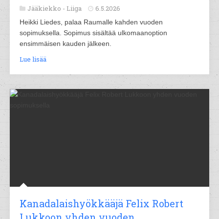
Jääkiekko -
Liiga
6.5.2026
Heikki Liedes, palaa Raumalle kahden vuoden
sopimuksella. Sopimus sisältää ulkomaanoption
ensimmäisen kauden jälkeen.
Lue lisää
Kanadalaishyökkääjä Felix Robert
Lukkoon yhden vuoden