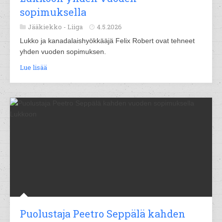
sopimuksella
Jääkiekko -
Liiga
4.5.2026
Lukko ja kanadalaishyökkääjä Felix Robert ovat tehneet
yhden vuoden sopimuksen.
Lue lisää
Puolustaja Peetro Seppälä kahden