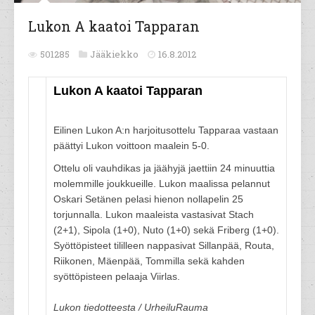
Lukon A kaatoi Tapparan
501285
Jääkiekko
16.8.2012
Lukon A kaatoi Tapparan
Eilinen Lukon A:n harjoitusottelu Tapparaa vastaan
päättyi Lukon voittoon maalein 5-0.
Ottelu oli vauhdikas ja jäähyjä jaettiin 24 minuuttia
molemmille joukkueille. Lukon maalissa pelannut
Oskari Setänen pelasi hienon nollapelin 25
torjunnalla. Lukon maaleista vastasivat Stach
(2+1), Sipola (1+0), Nuto (1+0) sekä Friberg (1+0).
Syöttöpisteet tililleen nappasivat Sillanpää, Routa,
Riikonen, Mäenpää, Tommilla sekä kahden
syöttöpisteen pelaaja Viirlas.
Lukon tiedotteesta / UrheiluRauma