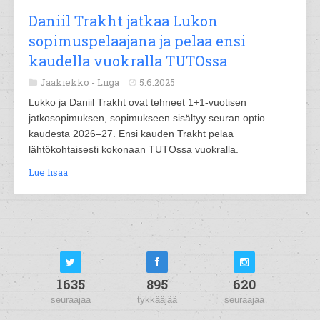
Daniil Trakht jatkaa Lukon
sopimuspelaajana ja pelaa ensi
kaudella vuokralla TUTOssa
Jääkiekko -
Liiga
5.6.2025
Lukko ja Daniil Trakht ovat tehneet 1+1-vuotisen
jatkosopimuksen, sopimukseen sisältyy seuran optio
kaudesta 2026–27. Ensi kauden Trakht pelaa
lähtökohtaisesti kokonaan TUTOssa vuokralla.
Lue lisää
1635
895
620
seuraajaa
tykkääjää
seuraajaa