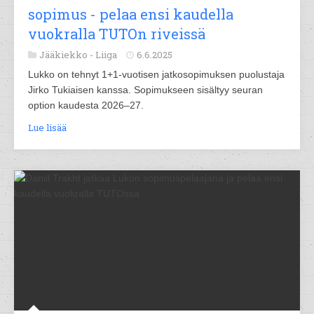
sopimus - pelaa ensi kaudella
vuokralla TUTOn riveissä
Jääkiekko -
Liiga
6.6.2025
Lukko on tehnyt 1+1-vuotisen jatkosopimuksen puolustaja
Jirko Tukiaisen kanssa. Sopimukseen sisältyy seuran
option kaudesta 2026–27.
Lue lisää