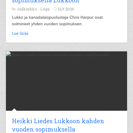
sopimuksella Lukkoon
Jääkiekko -
Liiga
12.5.2026
Lukko ja kanadalaispuolustaja Chris Harpur ovat
solmineet yhden vuoden sopimuksen.
Lue lisää
Heikki Liedes Lukkoon kahden
vuoden sopimuksella