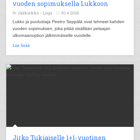
vuoden sopimuksella Lukkoon
Jääkiekko -
Liiga
30.4.2026
Lukko ja puolustaja Peetro Seppälä ovat tehneet kahden
vuoden sopimuksen, joka pitää sisällään pelaajan
ulkomaanoption jälkimmäiselle vuodelle.
Lue lisää
Jirko Tukiaiselle 1+1-vuotinen