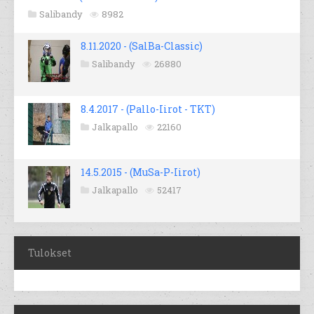
Salibandy
8982
8.11.2020 - (SalBa-Classic)
Salibandy
26880
8.4.2017 - (Pallo-Iirot - TKT)
Jalkapallo
22160
14.5.2015 - (MuSa-P-Iirot)
Jalkapallo
52417
Tulokset