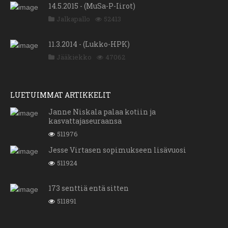
14.5.2015 - (MuSa-P-Iirot)
Jalkapallo
52413
11.3.2014 - (Lukko-HPK)
Jääkiekko
47062
LUETUIMMAT ARTIKKELIT
Janne Niskala palaa kotiin ja
kasvattajaseuraansa
511976
Jesse Virtasen sopimukseen lisävuosi
511924
173 senttiä entä sitten
511891