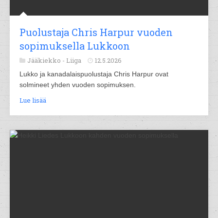
Puolustaja Chris Harpur vuoden
sopimuksella Lukkoon
Jääkiekko -
Liiga
12.5.2026
Lukko ja kanadalaispuolustaja Chris Harpur ovat
solmineet yhden vuoden sopimuksen.
Lue lisää