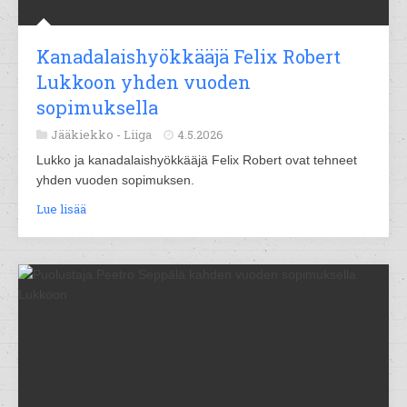
Kanadalaishyökkääjä Felix Robert
Lukkoon yhden vuoden
sopimuksella
Jääkiekko -
Liiga
4.5.2026
Lukko ja kanadalaishyökkääjä Felix Robert ovat tehneet
yhden vuoden sopimuksen.
Lue lisää