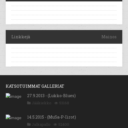
Linkkejä
Mainos
KATSOTUIMMAT GALLERIAT
27.9.2013 - (Lukko-Blues)
Jääkiekko
53168
14.5.2015 - (MuSa-P-Iirot)
Jalkapallo
52400