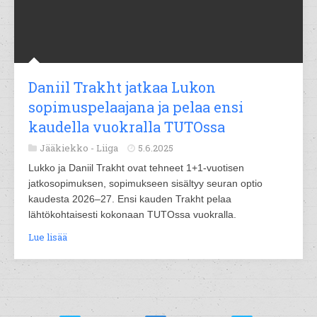
Daniil Trakht jatkaa Lukon
sopimuspelaajana ja pelaa ensi
kaudella vuokralla TUTOssa
Jääkiekko -
Liiga
5.6.2025
Lukko ja Daniil Trakht ovat tehneet 1+1-vuotisen
jatkosopimuksen, sopimukseen sisältyy seuran optio
kaudesta 2026–27. Ensi kauden Trakht pelaa
lähtökohtaisesti kokonaan TUTOssa vuokralla.
Lue lisää