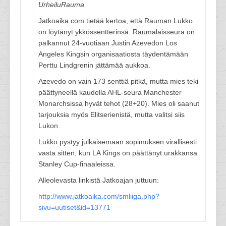
UrheiluRauma
Jatkoaika.com tietää kertoa, että Rauman Lukko
on löytänyt ykkössentterinsä. Raumalaisseura on
palkannut 24-vuotiaan Justin Azevedon Los
Angeles Kingsin organisaatiosta täydentämään
Perttu Lindgrenin jättämää aukkoa.
Azevedo on vain 173 senttiä pitkä, mutta mies teki
päättyneellä kaudella AHL-seura Manchester
Monarchsissa hyvät tehot (28+20). Mies oli saanut
tarjouksia myös Elitserienistä, mutta valitsi siis
Lukon.
Lukko pystyy julkaisemaan sopimuksen virallisesti
vasta sitten, kun LA Kings on päättänyt urakkansa
Stanley Cup-finaaleissa.
Alleolevasta linkistä Jatkoajan juttuun:
http://www.jatkoaika.com/smliiga.php?
sivu=uutiset&id=13771