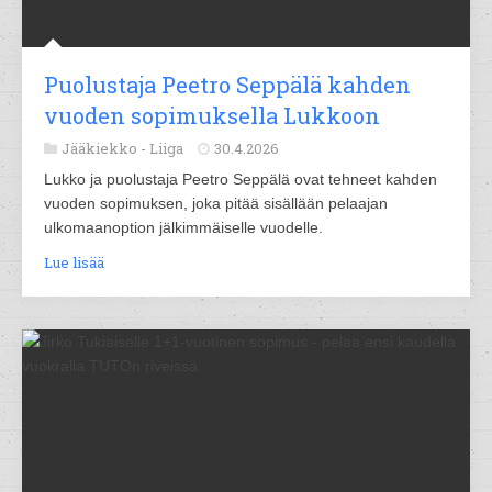
Puolustaja Peetro Seppälä kahden
vuoden sopimuksella Lukkoon
Jääkiekko -
Liiga
30.4.2026
Lukko ja puolustaja Peetro Seppälä ovat tehneet kahden
vuoden sopimuksen, joka pitää sisällään pelaajan
ulkomaanoption jälkimmäiselle vuodelle.
Lue lisää