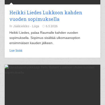
Heikki Liedes Lukkoon kahden
vuoden sopimuksella
Jääkiekko -
Liiga
6.5.2026
Heikki Liedes, palaa Raumalle kahden vuoden
sopimuksella. Sopimus sisältää ulkomaanoption
ensimmäisen kauden jälkeen.
Lue lisää