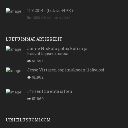
11.3.2014 - (Lukko-HPK)
Jääkiekko
47032
LUETUIMMAT ARTIKKELIT
Janne Niskala palaa kotiin ja
kasvattajaseuraansa
511957
Jesse Virtasen sopimukseen lisävuosi
511902
173 senttiä entä sitten
511869
URHEILUSUOMI.COM