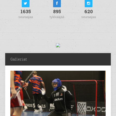
1635
895
620
seuraajaa
tykkääjää
seuraajaa
Galleriat