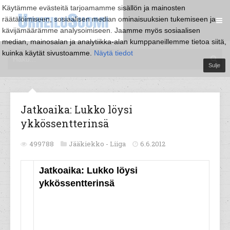
Käytämme evästeitä tarjoamamme sisällön ja mainosten
räätälöimiseen, sosiaalisen median ominaisuuksien tukemiseen ja
kävijämäärämme analysoimiseen. Jaamme myös sosiaalisen
median, mainosalan ja analytiikka-alan kumppaneillemme tietoa siitä,
kuinka käytät sivustoamme.
Näytä tiedot
Sulje
Jatkoaika: Lukko löysi
ykkössentterinsä
499788
Jääkiekko -
Liiga
6.6.2012
Jatkoaika: Lukko löysi
ykkössentterinsä