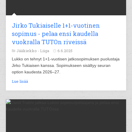
Jirko Tukiaiselle 1+1-vuotinen
sopimus - pelaa ensi kaudella
vuokralla TUTOn riveissä
Jääkiekko -
Liiga
6.6.2025
Lukko on tehnyt 1+1-vuotisen jatkosopimuksen puolustaja
Jirko Tukiaisen kanssa. Sopimukseen sisältyy seuran
option kaudesta 2026–27.
Lue lisää