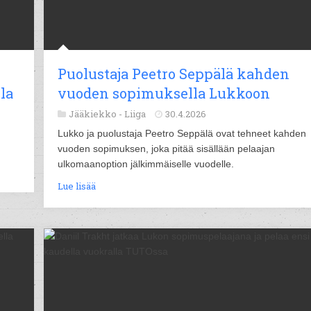
Puolustaja Peetro Seppälä kahden
la
vuoden sopimuksella Lukkoon
Jääkiekko -
Liiga
30.4.2026
Lukko ja puolustaja Peetro Seppälä ovat tehneet kahden
vuoden sopimuksen, joka pitää sisällään pelaajan
ulkomaanoption jälkimmäiselle vuodelle.
Lue lisää