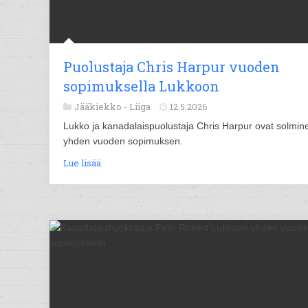
Puolustaja Chris Harpur vuoden
sopimuksella Lukkoon
Jääkiekko -
Liiga
12.5.2026
Lukko ja kanadalaispuolustaja Chris Harpur ovat solmin
yhden vuoden sopimuksen.
Lue lisää