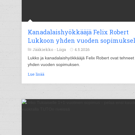
Kanadalaishyökkääjä Felix Robert
Lukkoon yhden vuoden sopimuksel
Jääkiekko -
Liiga
4.5.2026
Lukko ja kanadalaishyökkääjä Felix Robert ovat tehneet
yhden vuoden sopimuksen.
Lue lisää