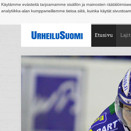
Käytämme evästeitä tarjoamamme sisällön ja mainosten räätälöimise
analytiikka-alan kumppaneillemme tietoa siitä, kuinka käytät sivusto
Suomi
Espoo
Helsinki
Hämeenlinna
Joensuu
Jyväskylä
Kouvo
Etusivu
Lajit