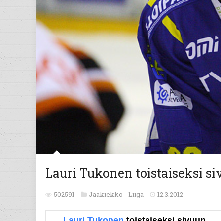
Lauri Tukonen toistaiseksi s
502591
Jääkiekko -
Liiga
12.3.2012
Lauri Tukonen
toistaiseksi sivuun