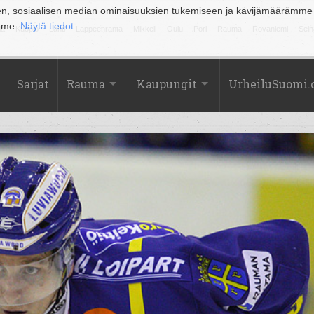
en, sosiaalisen median ominaisuuksien tukemiseen ja kävijämäärämme
amme.
Näytä tiedot
la
Kuopio
Lahti
Lappeenranta
Mikkeli
Oulu
Pori
Rauma
Rovaniemi
Sein
Sarjat
Rauma
Kaupungit
UrheiluSuomi