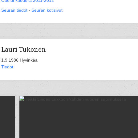
Ottelut kaudella 2011-2012
Seuran tiedot
-
Seuran kotisivut
Lauri Tukonen
1.9.1986 Hyvinkää
Tiedot