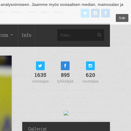
 analysoimiseen. Jaamme myös sosiaalisen median, mainosalan ja
äjoki
Tampere
Turku
Vaasa
Vantaa
Sulje
.com
Info
1635
895
620
seuraajaa
tykkääjää
seuraajaa
Galleriat