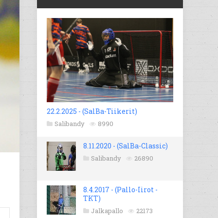
22.2.2025 - (SalBa-Tiikerit)
Salibandy
8990
8.11.2020 - (SalBa-Classic)
Salibandy
26890
8.4.2017 - (Pallo-Iirot -
TKT)
Jalkapallo
22173