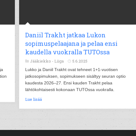
Daniil Trakht jatkaa Lukon
sopimuspelaajana ja pelaa ensi
kaudella vuokralla TUTOssa
Jääkiekko -
Liiga
5.6.2025
ja
Lukko ja Daniil Trakht ovat tehneet 1+1-vuotisen
tion
jatkosopimuksen, sopimukseen sisältyy seuran optio
kaudesta 2026–27. Ensi kauden Trakht pelaa
lähtökohtaisesti kokonaan TUTOssa vuokralla.
Lue lisää