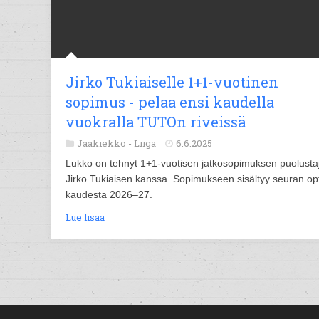
Jirko Tukiaiselle 1+1-vuotinen
sopimus - pelaa ensi kaudella
vuokralla TUTOn riveissä
Jääkiekko -
Liiga
6.6.2025
Lukko on tehnyt 1+1-vuotisen jatkosopimuksen puolusta
Jirko Tukiaisen kanssa. Sopimukseen sisältyy seuran op
kaudesta 2026–27.
Lue lisää