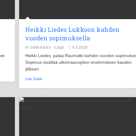
Heikki Liedes Lukkoon kahden
vuoden sopimuksella
Jääkiekko -
Liiga
6.5.2026
eet
Heikki Liedes, palaa Raumalle kahden vuoden sopimuksel
Sopimus sisältää ulkomaanoption ensimmäisen kauden
jälkeen.
Lue lisää