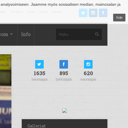
 analysoimiseen. Jaamme myös sosiaalisen median, mainosalan ja
äjoki
Tampere
Turku
Vaasa
Vantaa
Sulje
.com
Info
1635
895
620
seuraajaa
tykkääjää
seuraajaa
Galleriat