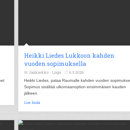
Heikki Liedes Lukkoon kahden
vuoden sopimuksella
Jääkiekko -
Liiga
6.5.2026
eet
Heikki Liedes, palaa Raumalle kahden vuoden sopimuksel
Sopimus sisältää ulkomaanoption ensimmäisen kauden
jälkeen.
Lue lisää