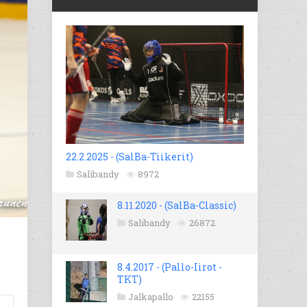
22.2.2025 - (SalBa-Tiikerit)
Salibandy
8972
8.11.2020 - (SalBa-Classic)
Salibandy
26872
8.4.2017 - (Pallo-Iirot -
TKT)
Jalkapallo
22155