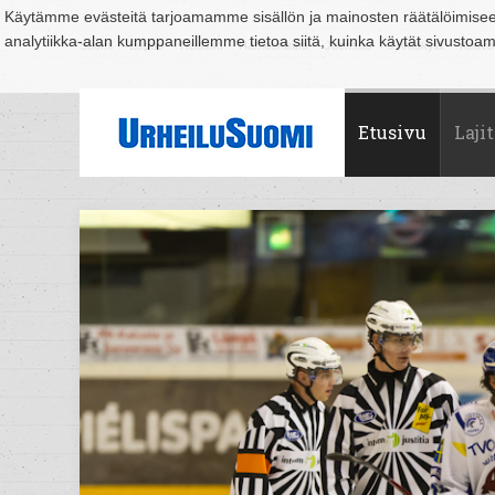
Käytämme evästeitä tarjoamamme sisällön ja mainosten räätälöimise
analytiikka-alan kumppaneillemme tietoa siitä, kuinka käytät sivusto
Suomi
Espoo
Helsinki
Hämeenlinna
Joensuu
Jyväskylä
Kouvo
Etusivu
Lajit