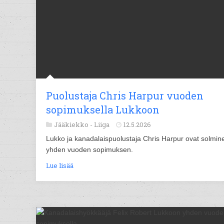
Puolustaja Chris Harpur vuoden
sopimuksella Lukkoon
Jääkiekko -
Liiga
12.5.2026
Lukko ja kanadalaispuolustaja Chris Harpur ovat solmin
yhden vuoden sopimuksen.
Lue lisää