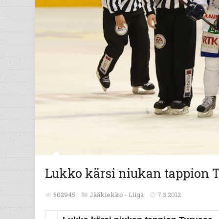
Lukko kärsi niukan tappion 
502945
Jääkiekko -
Liiga
7.3.2012