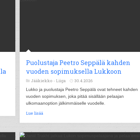
Puolustaja Peetro Seppälä kahden
la
vuoden sopimuksella Lukkoon
Jääkiekko -
Liiga
30.4.2026
Lukko ja puolustaja Peetro Seppälä ovat tehneet kahden
vuoden sopimuksen, joka pitää sisällään pelaajan
ulkomaanoption jälkimmäiselle vuodelle.
Lue lisää