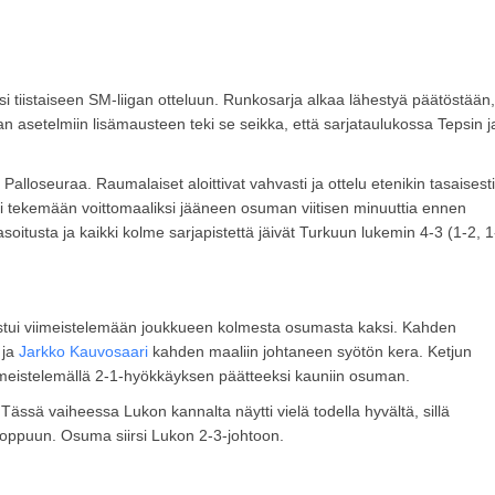
tiistaiseen SM-liigan otteluun. Runkosarja alkaa lähestyä päätöstään,
llan asetelmiin lisämausteen teki se seikka, että sarjataulukossa Tepsin j
lloseuraa. Raumalaiset aloittivat vahvasti ja ottelu etenikin tasaisesti
ui tekemään voittomaaliksi jääneen osuman viitisen minuuttia ennen
asoitusta ja kaikki kolme sarjapistettä jäivät Turkuun lukemin 4-3 (1-2, 1
stui viimeistelemään joukkueen kolmesta osumasta kaksi. Kahden
 ja
Jarkko Kauvosaari
kahden maaliin johtaneen syötön kera. Ketjun
imeistelemällä 2-1-hyökkäyksen päätteeksi kauniin osuman.
 Tässä vaiheessa Lukon kannalta näytti vielä todella hyvältä, sillä
 loppuun. Osuma siirsi Lukon 2-3-johtoon.