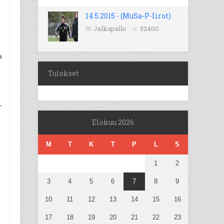
14.5.2015 - (MuSa-P-Iirot)
Jalkapallo
52400
a
Tulokset
-
Elokuu 2026
M
T
K
T
P
L
S
1
2
3
4
5
6
7
8
9
10
11
12
13
14
15
16
17
18
19
20
21
22
23