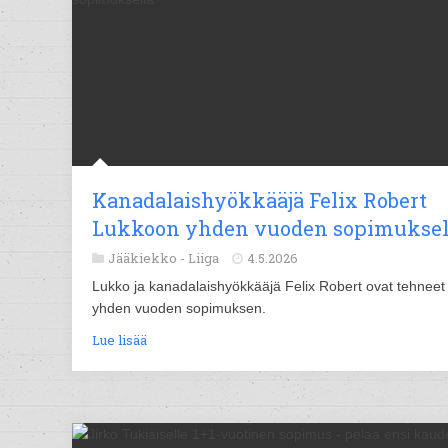
Kanadalaishyökkääjä Felix Robert
Lukkoon yhden vuoden sopimuksel
Jääkiekko -
Liiga
4.5.2026
Lukko ja kanadalaishyökkääjä Felix Robert ovat tehneet
yhden vuoden sopimuksen.
Lue lisää