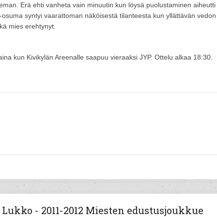
man. Erä ehti vanheta vain minuutin kun löysä puolustaminen aiheutti
4-3-osuma syntyi vaarattoman näköisestä tilanteesta kun yllättävän vedon
ikä mies erehtynyt.
staina kun Kivikylän Areenalle saapuu vieraaksi JYP. Ottelu alkaa 18:30.
Lukko - 2011-2012 Miesten edustusjoukkue