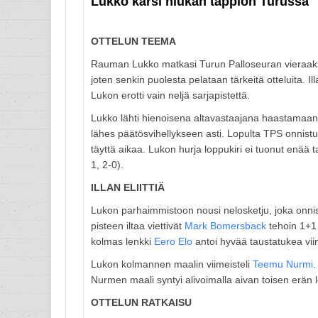
Lukko kärsi niukan tappion Turussa
OTTELUN TEEMA
Rauman Lukko matkasi Turun Palloseuran vieraaksi 
joten senkin puolesta pelataan tärkeitä otteluita. I
Lukon erotti vain neljä sarjapistettä.
Lukko lähti hienoisena altavastaajana haastamaan Pa
lähes päätösvihellykseen asti. Lopulta TPS onnist
täyttä aikaa. Lukon hurja loppukiri ei tuonut enää t
1, 2-0).
ILLAN ELIITTIÄ
Lukon parhaimmistoon nousi nelosketju, joka onni
pisteen iltaa viettivät
Mark Bomersback
tehoin 1+1
kolmas lenkki
Eero Elo
antoi hyvää taustatukea vi
Lukon kolmannen maalin viimeisteli
Teemu Nurmi
.
Nurmen maali syntyi alivoimalla aivan toisen erän
OTTELUN RATKAISU