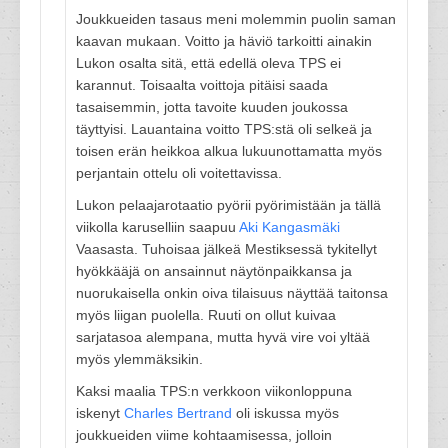
Joukkueiden tasaus meni molemmin puolin saman
kaavan mukaan. Voitto ja häviö tarkoitti ainakin
Lukon osalta sitä, että edellä oleva TPS ei
karannut. Toisaalta voittoja pitäisi saada
tasaisemmin, jotta tavoite kuuden joukossa
täyttyisi. Lauantaina voitto TPS:stä oli selkeä ja
toisen erän heikkoa alkua lukuunottamatta myös
perjantain ottelu oli voitettavissa.
Lukon pelaajarotaatio pyörii pyörimistään ja tällä
viikolla karuselliin saapuu
Aki Kangasmäki
Vaasasta. Tuhoisaa jälkeä Mestiksessä tykitellyt
hyökkääjä on ansainnut näytönpaikkansa ja
nuorukaisella onkin oiva tilaisuus näyttää taitonsa
myös liigan puolella. Ruuti on ollut kuivaa
sarjatasoa alempana, mutta hyvä vire voi yltää
myös ylemmäksikin.
Kaksi maalia TPS:n verkkoon viikonloppuna
iskenyt
Charles Bertrand
oli iskussa myös
joukkueiden viime kohtaamisessa, jolloin