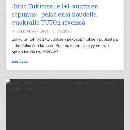
Jirko Tukiaiselle 1+1-vuotinen
sopimus - pelaa ensi kaudella
vuokralla TUTOn riveissä
Jääkiekko -
Liiga
6.6.2025
Lukko on tehnyt 1+1-vuotisen jatkosopimuksen puolustaja
Jirko Tukiaisen kanssa. Sopimukseen sisältyy seuran
option kaudesta 2026–27.
Lue lisää