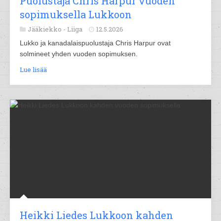
Puolustaja Chris Harpur vuoden
sopimuksella Lukkoon
Jääkiekko -
Liiga
12.5.2026
Lukko ja kanadalaispuolustaja Chris Harpur ovat
solmineet yhden vuoden sopimuksen.
Lue lisää
Heikki Liedes Lukkoon kahden