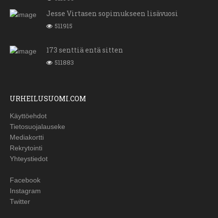
Jesse Virtasen sopimukseen lisävuosi
511915
173 senttiä entä sitten
511883
URHEILUSUOMI.COM
Käyttöehdot
Tietosuojalauseke
Mediakortti
Rekrytointi
Yhteystiedot
Facebook
Instagram
Twitter