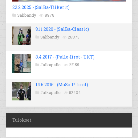
22.2.2025 - (SalBa-Tiikerit)
Salibandy
8978
8.11.2020 - (SalBa-Classic)
Salibandy
26875
8.4.2017 - (Pallo-Iirot - TKT)
Jalkapallo
22155
14.5.2015 - (MuSa-P-Iirot)
Jalkapallo
52404
Tulokset