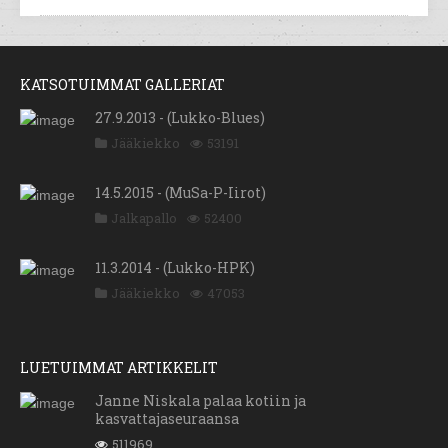
KATSOTUIMMAT GALLERIAT
27.9.2013 - (Lukko-Blues)
Jääkiekko
53191
14.5.2015 - (MuSa-P-Iirot)
Jalkapallo
52400
11.3.2014 - (Lukko-HPK)
Jääkiekko
47053
LUETUIMMAT ARTIKKELIT
Janne Niskala palaa kotiin ja
kasvattajaseuraansa
511969