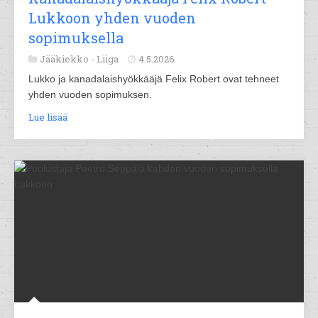
Lukkoon yhden vuoden
sopimuksella
Jääkiekko -
Liiga
4.5.2026
Lukko ja kanadalaishyökkääjä Felix Robert ovat tehneet
yhden vuoden sopimuksen.
Lue lisää