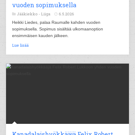
vuoden sopimuksella
Jääkiekko -
Liiga
6.5.2026
Heikki Liedes, palaa Raumalle kahden vuoden
sopimuksella. Sopimus sisältää ulkomaanoption
ensimmäisen kauden jälkeen.
Lue lisää
Kanadalaishyökkääjä Felix Robert