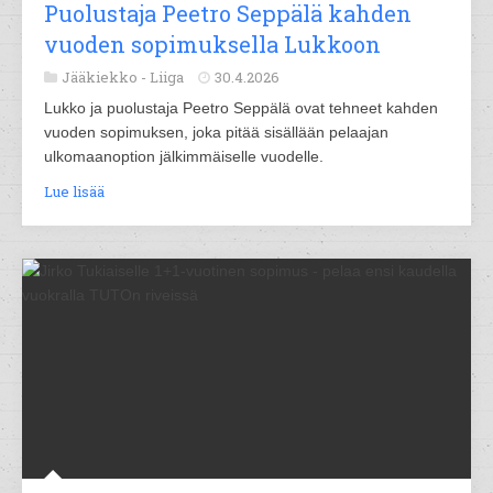
Puolustaja Peetro Seppälä kahden
vuoden sopimuksella Lukkoon
Jääkiekko -
Liiga
30.4.2026
Lukko ja puolustaja Peetro Seppälä ovat tehneet kahden
vuoden sopimuksen, joka pitää sisällään pelaajan
ulkomaanoption jälkimmäiselle vuodelle.
Lue lisää