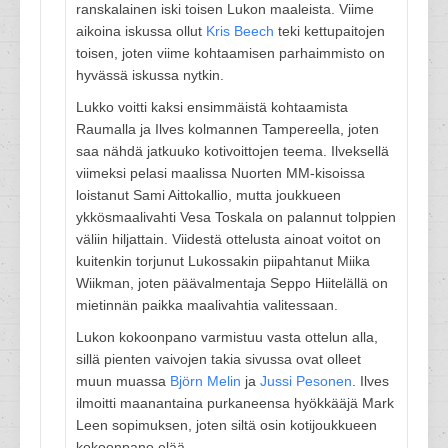
ranskalainen iski toisen Lukon maaleista. Viime
aikoina iskussa ollut
Kris Beech
teki kettupaitojen
toisen, joten viime kohtaamisen parhaimmisto on
hyvässä iskussa nytkin.
Lukko voitti kaksi ensimmäistä kohtaamista
Raumalla ja Ilves kolmannen Tampereella, joten
saa nähdä jatkuuko kotivoittojen teema. Ilveksellä
viimeksi pelasi maalissa Nuorten MM-kisoissa
loistanut Sami Aittokallio, mutta joukkueen
ykkösmaalivahti Vesa Toskala on palannut tolppien
väliin hiljattain. Viidestä ottelusta ainoat voitot on
kuitenkin torjunut Lukossakin piipahtanut Miika
Wiikman, joten päävalmentaja Seppo Hiitelällä on
mietinnän paikka maalivahtia valitessaan.
Lukon kokoonpano varmistuu vasta ottelun alla,
sillä pienten vaivojen takia sivussa ovat olleet
muun muassa
Björn Melin
ja
Jussi Pesonen
. Ilves
ilmoitti maanantaina purkaneensa hyökkääjä Mark
Leen sopimuksen, joten siltä osin kotijoukkueen
kokoonpano elää.