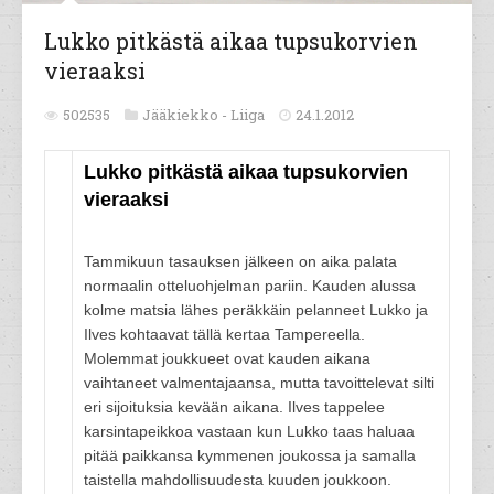
Lukko pitkästä aikaa tupsukorvien
vieraaksi
502535
Jääkiekko -
Liiga
24.1.2012
Lukko pitkästä aikaa tupsukorvien
vieraaksi
Tammikuun tasauksen jälkeen on aika palata
normaalin otteluohjelman pariin. Kauden alussa
kolme matsia lähes peräkkäin pelanneet Lukko ja
Ilves kohtaavat tällä kertaa Tampereella.
Molemmat joukkueet ovat kauden aikana
vaihtaneet valmentajaansa, mutta tavoittelevat silti
eri sijoituksia kevään aikana. Ilves tappelee
karsintapeikkoa vastaan kun Lukko taas haluaa
pitää paikkansa kymmenen joukossa ja samalla
taistella mahdollisuudesta kuuden joukkoon.