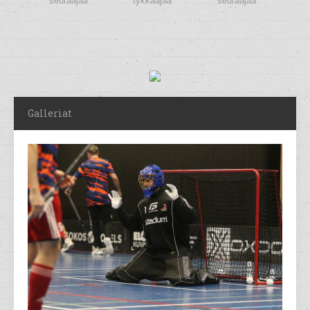
seuraajaa
tykkääjää
seuraajaa
Galleriat