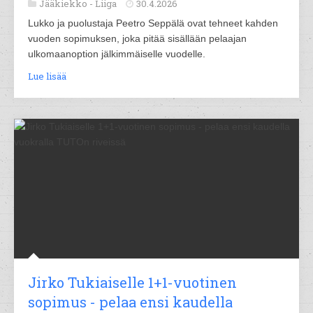
Jääkiekko -
Liiga
30.4.2026
Lukko ja puolustaja Peetro Seppälä ovat tehneet kahden
vuoden sopimuksen, joka pitää sisällään pelaajan
ulkomaanoption jälkimmäiselle vuodelle.
Lue lisää
Jirko Tukiaiselle 1+1-vuotinen
sopimus - pelaa ensi kaudella