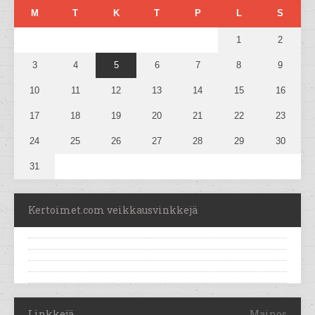
M
T
K
T
P
L
S
1
2
3
4
5
6
7
8
9
10
11
12
13
14
15
16
17
18
19
20
21
22
23
24
25
26
27
28
29
30
31
Kertoimet.com veikkausvinkkejä
Linkkejä
Mainos