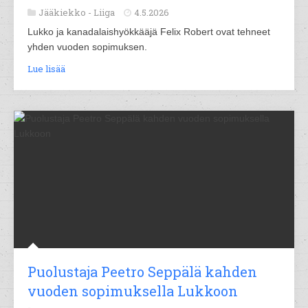
Jääkiekko -
Liiga
4.5.2026
Lukko ja kanadalaishyökkääjä Felix Robert ovat tehneet
yhden vuoden sopimuksen.
Lue lisää
Puolustaja Peetro Seppälä kahden
vuoden sopimuksella Lukkoon