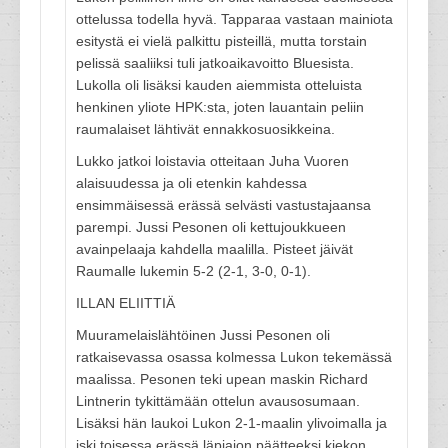
ottelussa todella hyvä. Tapparaa vastaan mainiota
esitystä ei vielä palkittu pisteillä, mutta torstain
pelissä saaliiksi tuli jatkoaikavoitto Bluesista.
Lukolla oli lisäksi kauden aiemmista otteluista
henkinen yliote HPK:sta, joten lauantain peliin
raumalaiset lähtivät ennakkosuosikkeina.
Lukko jatkoi loistavia otteitaan Juha Vuoren
alaisuudessa ja oli etenkin kahdessa
ensimmäisessä erässä selvästi vastustajaansa
parempi. Jussi Pesonen oli kettujoukkueen
avainpelaaja kahdella maalilla. Pisteet jäivät
Raumalle lukemin 5-2 (2-1, 3-0, 0-1).
ILLAN ELIITTIÄ
Muuramelaislähtöinen Jussi Pesonen oli
ratkaisevassa osassa kolmessa Lukon tekemässä
maalissa. Pesonen teki upean maskin Richard
Lintnerin tykittämään ottelun avausosumaan.
Lisäksi hän laukoi Lukon 2-1-maalin ylivoimalla ja
iski toisessa erässä läpiajon päätteeksi kiekon