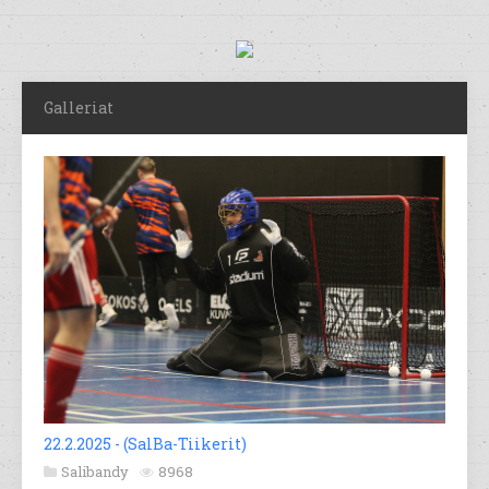
Galleriat
22.2.2025 - (SalBa-Tiikerit)
Salibandy
8968