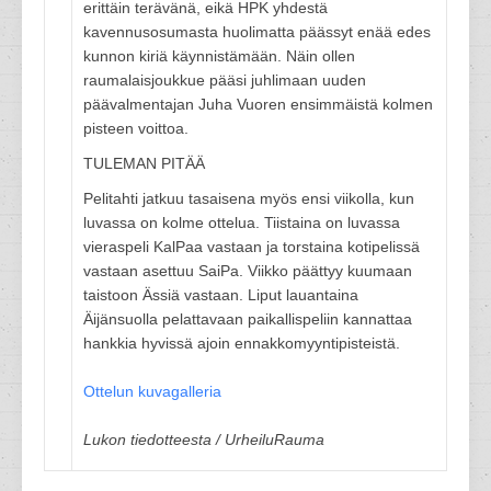
erittäin terävänä, eikä HPK yhdestä
kavennusosumasta huolimatta päässyt enää edes
kunnon kiriä käynnistämään. Näin ollen
raumalaisjoukkue pääsi juhlimaan uuden
päävalmentajan Juha Vuoren ensimmäistä kolmen
pisteen voittoa.
TULEMAN PITÄÄ
Pelitahti jatkuu tasaisena myös ensi viikolla, kun
luvassa on kolme ottelua. Tiistaina on luvassa
vieraspeli KalPaa vastaan ja torstaina kotipelissä
vastaan asettuu SaiPa. Viikko päättyy kuumaan
taistoon Ässiä vastaan. Liput lauantaina
Äijänsuolla pelattavaan paikallispeliin kannattaa
hankkia hyvissä ajoin ennakkomyyntipisteistä.
Ottelun kuvagalleria
Lukon tiedotteesta / UrheiluRauma