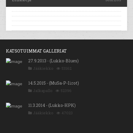
KATSOTUIMMAT GALLERIAT
27.9.2013 - (Lukko-Blues)
Jääkiekko
53162
14.5.2015 - (MuSa-P-Iirot)
Jalkapallo
52396
11.3.2014 - (Lukko-HPK)
Jääkiekko
47023