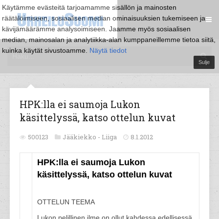
Käytämme evästeitä tarjoamamme sisällön ja mainosten
räätälöimiseen, sosiaalisen median ominaisuuksien tukemiseen ja
kävijämäärämme analysoimiseen. Jaamme myös sosiaalisen
median, mainosalan ja analytiikka-alan kumppaneillemme tietoa siitä,
kuinka käytät sivustoamme.
Näytä tiedot
Sulje
HPK:lla ei saumoja Lukon
käsittelyssä, katso ottelun kuvat
500123
Jääkiekko -
Liiga
8.1.2012
HPK:lla ei saumoja Lukon
käsittelyssä, katso ottelun kuvat
OTTELUN TEEMA
Lukon pelillinen ilme on ollut kahdessa edellisessä