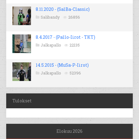
8.11.2020 - (SalBa-Classic)
Salibandy
26856
8.4.2017 - (Pallo-Iirot - TKT)
Jalkapallo
22135
14.5.2015 - (MuSa-P-Iirot)
Jalkapallo
52396
Tulokset
Elokuu 2026