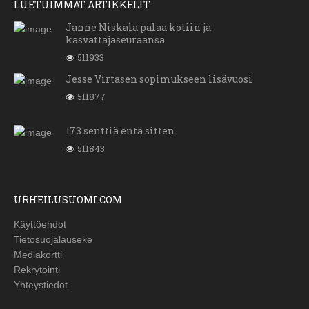
LUETUIMMAT ARTIKKELIT
Janne Niskala palaa kotiin ja
kasvattajaseuraansa
511933
Jesse Virtasen sopimukseen lisävuosi
511877
173 senttiä entä sitten
511843
URHEILUSUOMI.COM
Käyttöehdot
Tietosuojalauseke
Mediakortti
Rekrytointi
Yhteystiedot