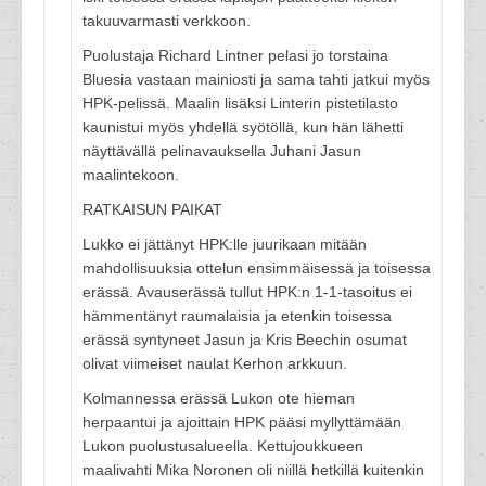
takuuvarmasti verkkoon.
Puolustaja Richard Lintner pelasi jo torstaina
Bluesia vastaan mainiosti ja sama tahti jatkui myös
HPK-pelissä. Maalin lisäksi Linterin pistetilasto
kaunistui myös yhdellä syötöllä, kun hän lähetti
näyttävällä pelinavauksella Juhani Jasun
maalintekoon.
RATKAISUN PAIKAT
Lukko ei jättänyt HPK:lle juurikaan mitään
mahdollisuuksia ottelun ensimmäisessä ja toisessa
erässä. Avauserässä tullut HPK:n 1-1-tasoitus ei
hämmentänyt raumalaisia ja etenkin toisessa
erässä syntyneet Jasun ja Kris Beechin osumat
olivat viimeiset naulat Kerhon arkkuun.
Kolmannessa erässä Lukon ote hieman
herpaantui ja ajoittain HPK pääsi myllyttämään
Lukon puolustusalueella. Kettujoukkueen
maalivahti Mika Noronen oli niillä hetkillä kuitenkin