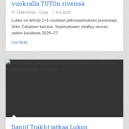
vuokralla TUTOn riveissä
Jääkiekko -
Liiga
6.6.2025
Lukko on tehnyt 1+1-vuotisen jatkosopimuksen puolustaja
Jirko Tukiaisen kanssa. Sopimukseen sisältyy seuran
option kaudesta 2026–27.
Lue lisää
Daniil Trakht jatkaa Lukon