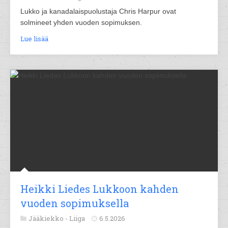
Lukko ja kanadalaispuolustaja Chris Harpur ovat
solmineet yhden vuoden sopimuksen.
Lue lisää
Heikki Liedes Lukkoon kahden
vuoden sopimuksella
Jääkiekko -
Liiga
6.5.2026