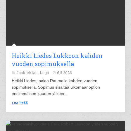
Heikki Liedes Lukkoon kahden
vuoden sopimuksella
Jääkiekko -
Liiga
6.5.2026
Heikki Liedes, palaa Raumalle kahden vuoden
sopimuksella. Sopimus sisältää ulkomaanoption
ensimmäisen kauden jälkeen.
Lue lisää