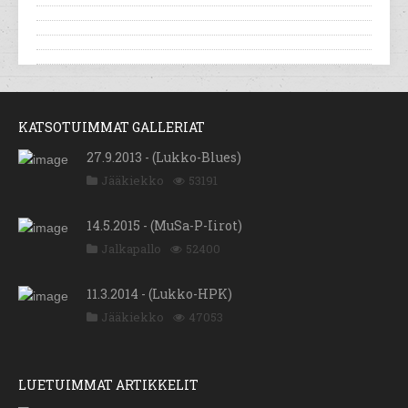
KATSOTUIMMAT GALLERIAT
27.9.2013 - (Lukko-Blues)
Jääkiekko
53191
14.5.2015 - (MuSa-P-Iirot)
Jalkapallo
52400
11.3.2014 - (Lukko-HPK)
Jääkiekko
47053
LUETUIMMAT ARTIKKELIT