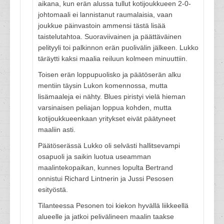
aikana, kun erän alussa tullut kotijoukkueen 2-0-
johtomaali ei lannistanut raumalaisia, vaan
joukkue päinvastoin ammensi tästä lisää
taistelutahtoa. Suoraviivainen ja päättäväinen
pelityyli toi palkinnon erän puolivälin jälkeen. Lukko
täräytti kaksi maalia reiluun kolmeen minuuttiin.
Toisen erän loppupuolisko ja päätöserän alku
mentiin täysin Lukon komennossa, mutta
lisämaaleja ei nähty. Blues piristyi vielä hieman
varsinaisen peliajan loppua kohden, mutta
kotijoukkueenkaan yritykset eivät päätyneet
maaliin asti.
Päätöserässä Lukko oli selvästi hallitsevampi
osapuoli ja saikin luotua useamman
maalintekopaikan, kunnes lopulta Bertrand
onnistui Richard Lintnerin ja Jussi Pesosen
esityöstä.
Tilanteessa Pesonen toi kiekon hyvällä liikkeellä
alueelle ja jatkoi pelivälineen maalin taakse