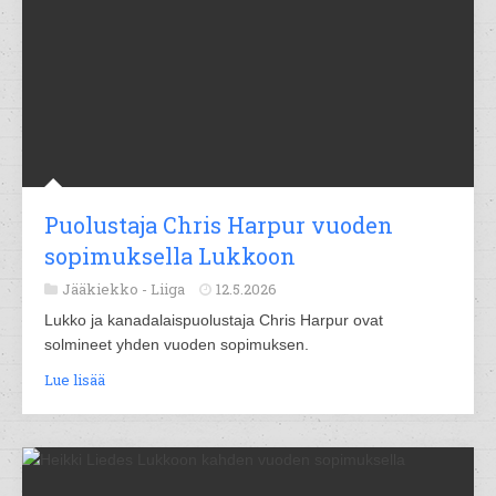
Puolustaja Chris Harpur vuoden
sopimuksella Lukkoon
Jääkiekko -
Liiga
12.5.2026
Lukko ja kanadalaispuolustaja Chris Harpur ovat
solmineet yhden vuoden sopimuksen.
Lue lisää