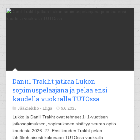
Daniil Trakht jatkaa Lukon
sopimuspelaajana ja pelaa ensi
kaudella vuokralla TUTOssa
Jääkiekko -
Liiga
5.6.2025
Lukko ja Daniil Trakht ovat tehneet 1+1-vuotisen
jatkosopimuksen, sopimukseen sisältyy seuran optio
kaudesta 2026–27. Ensi kauden Trakht pelaa
lähtökohtaisesti kokonaan TUTOssa vuokralla.