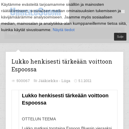
Käytämme evästeitä tarjoamamme sisällön ja mainosten
räätälöimiseen, sosiaalisen median ominaisuuksien tukemiseen ja
kävijämäärämme analysoimiseen. Jaamme myös sosiaalisen
median, mainosalan ja analytiikka-alan kumppaneillemme tietoa siitä,
kuinka käytät sivustoamme.
Näytä tiedot
Sulje
Lukko henkisesti tärkeään voittoon
Espoossa
500067
Jääkiekko -
Liiga
5.1.2012
Lukko henkisesti tärkeään voittoon
Espoossa
OTTELUN TEEMA
Lukko matkasi torstaina Espoon Bluesin vieraaksi.