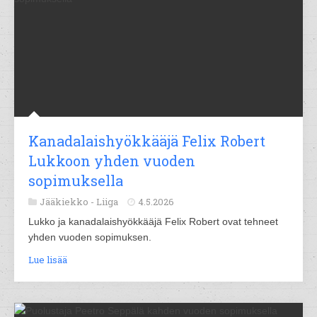
Kanadalaishyökkääjä Felix Robert
Lukkoon yhden vuoden
sopimuksella
Jääkiekko -
Liiga
4.5.2026
Lukko ja kanadalaishyökkääjä Felix Robert ovat tehneet
yhden vuoden sopimuksen.
Lue lisää