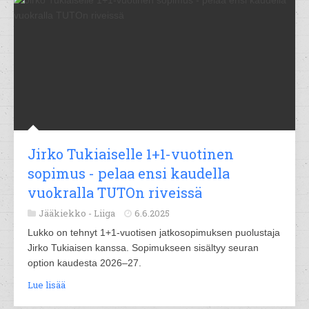
Jirko Tukiaiselle 1+1-vuotinen
sopimus - pelaa ensi kaudella
vuokralla TUTOn riveissä
Jääkiekko -
Liiga
6.6.2025
Lukko on tehnyt 1+1-vuotisen jatkosopimuksen puolustaja
Jirko Tukiaisen kanssa. Sopimukseen sisältyy seuran
option kaudesta 2026–27.
Lue lisää