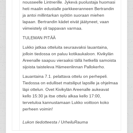
nousseelle Lintnerille. Jykevä puolustaja huomasi
heti maalin edustalle parkkeeranneen Bertrandin
ja antoi millintarkan syötön suoraan miehen
lapaan. Bertrandin kädet eivät jäätyneet, vaan
viimeistely oli tappavan varmaa.
TULEMAN PITÄÄ
Lukko jatkaa otteluita seuraavaksi lauantaina,
jolloin tiedossa on paluu kotikaukaloon. Kivikylän
Areenalle saapuu vieraaksi tällä hetkellä samoista
sijoista taisteleva Hämeenlinnan Pallokerho.
Lauantaina 7.1. pelattava ottelu on perhepeli.
Tiedossa on edulliset matsiliput lapsille ja ohjelmaa
läpi ottelun. Ovet Kivikylän Areenalle aukeavat
kello 15:30 ja itse ottelu alkaa kello 17:00,
tervetuloa kannustamaan Lukko voittoon koko
perheen voimin!
Lukon tiedotteesta / UrheiluRauma