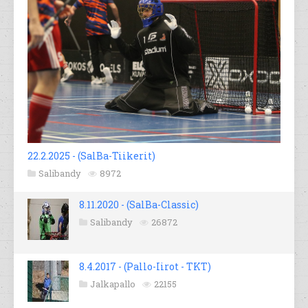
22.2.2025 - (SalBa-Tiikerit)
Salibandy
8972
8.11.2020 - (SalBa-Classic)
Salibandy
26872
8.4.2017 - (Pallo-Iirot - TKT)
Jalkapallo
22155