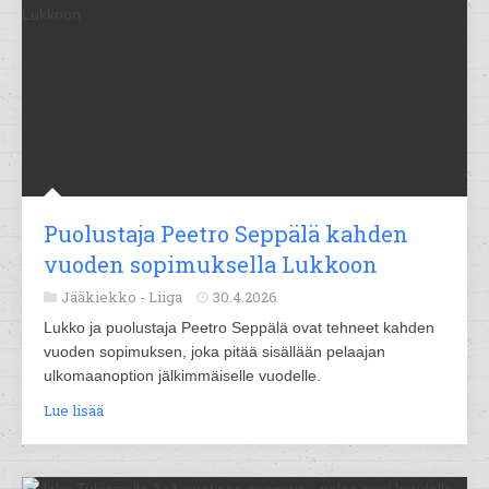
Puolustaja Peetro Seppälä kahden
vuoden sopimuksella Lukkoon
Jääkiekko -
Liiga
30.4.2026
Lukko ja puolustaja Peetro Seppälä ovat tehneet kahden
vuoden sopimuksen, joka pitää sisällään pelaajan
ulkomaanoption jälkimmäiselle vuodelle.
Lue lisää