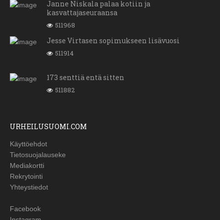
Janne Niskala palaa kotiin ja
kasvattajaseuraansa
511968
Jesse Virtasen sopimukseen lisävuosi
511914
173 senttiä entä sitten
511882
URHEILUSUOMI.COM
Käyttöehdot
Tietosuojalauseke
Mediakortti
Rekrytointi
Yhteystiedot
Facebook
Instagram