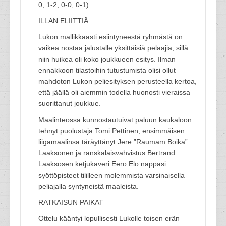
0, 1-2, 0-0, 0-1).
ILLAN ELIITTIÄ
Lukon mallikkaasti esiintyneestä ryhmästä on
vaikea nostaa jalustalle yksittäisiä pelaajia, sillä
niin huikea oli koko joukkueen esitys. Ilman
ennakkoon tilastoihin tutustumista olisi ollut
mahdoton Lukon peliesityksen perusteella kertoa,
että jäällä oli aiemmin todella huonosti vieraissa
suorittanut joukkue.
Maalinteossa kunnostautuivat paluun kaukaloon
tehnyt puolustaja Tomi Pettinen, ensimmäisen
liigamaalinsa täräyttänyt Jere ”Raumam Boika”
Laaksonen ja ranskalaisvahvistus Bertrand.
Laaksosen ketjukaveri Eero Elo nappasi
syöttöpisteet tililleen molemmista varsinaisella
peliajalla syntyneistä maaleista.
RATKAISUN PAIKAT
Ottelu kääntyi lopullisesti Lukolle toisen erän