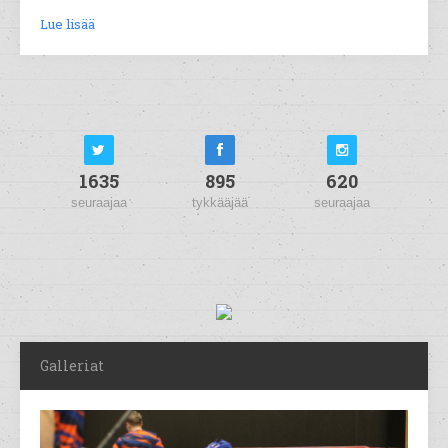
Lue lisää
1635
895
620
seuraajaa
tykkääjää
seuraajaa
Galleriat