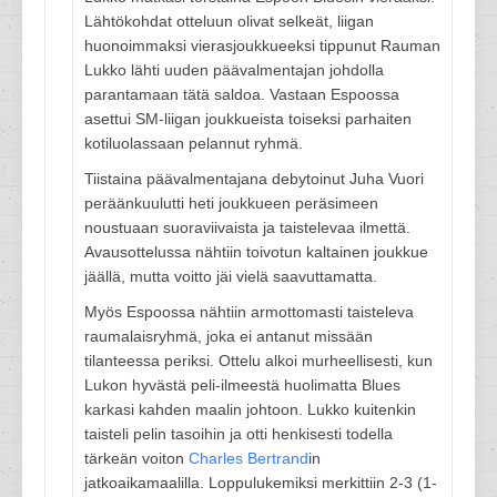
Lähtökohdat otteluun olivat selkeät, liigan
huonoimmaksi vierasjoukkueeksi tippunut Rauman
Lukko lähti uuden päävalmentajan johdolla
parantamaan tätä saldoa. Vastaan Espoossa
asettui SM-liigan joukkueista toiseksi parhaiten
kotiluolassaan pelannut ryhmä.
Tiistaina päävalmentajana debytoinut Juha Vuori
peräänkuulutti heti joukkueen peräsimeen
noustuaan suoraviivaista ja taistelevaa ilmettä.
Avausottelussa nähtiin toivotun kaltainen joukkue
jäällä, mutta voitto jäi vielä saavuttamatta.
Myös Espoossa nähtiin armottomasti taisteleva
raumalaisryhmä, joka ei antanut missään
tilanteessa periksi. Ottelu alkoi murheellisesti, kun
Lukon hyvästä peli-ilmeestä huolimatta Blues
karkasi kahden maalin johtoon. Lukko kuitenkin
taisteli pelin tasoihin ja otti henkisesti todella
tärkeän voiton
Charles Bertrand
in
jatkoaikamaalilla. Loppulukemiksi merkittiin 2-3 (1-