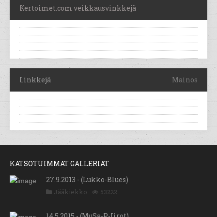
Kertoimet.com veikkausvinkkejä
Linkkejä
Mainos
KATSOTUIMMAT GALLERIAT
27.9.2013 - (Lukko-Blues)
Jääkiekko
53222
14.5.2015 - (MuSa-P-Iirot)