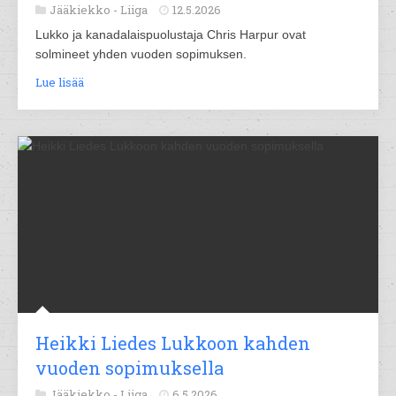
Jääkiekko -
Liiga
12.5.2026
Lukko ja kanadalaispuolustaja Chris Harpur ovat
solmineet yhden vuoden sopimuksen.
Lue lisää
Heikki Liedes Lukkoon kahden
vuoden sopimuksella
Jääkiekko -
Liiga
6.5.2026