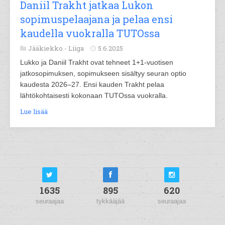
Daniil Trakht jatkaa Lukon
sopimuspelaajana ja pelaa ensi
kaudella vuokralla TUTOssa
Jääkiekko -
Liiga
5.6.2025
Lukko ja Daniil Trakht ovat tehneet 1+1-vuotisen
jatkosopimuksen, sopimukseen sisältyy seuran optio
kaudesta 2026–27. Ensi kauden Trakht pelaa
lähtökohtaisesti kokonaan TUTOssa vuokralla.
Lue lisää
1635
895
620
seuraajaa
tykkääjää
seuraajaa