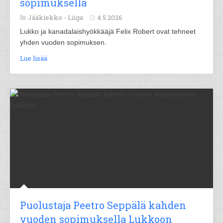
sopimuksella
Jääkiekko -
Liiga
4.5.2026
Lukko ja kanadalaishyökkääjä Felix Robert ovat tehneet
yhden vuoden sopimuksen.
Lue lisää
Puolustaja Peetro Seppälä kahden
vuoden sopimuksella Lukkoon