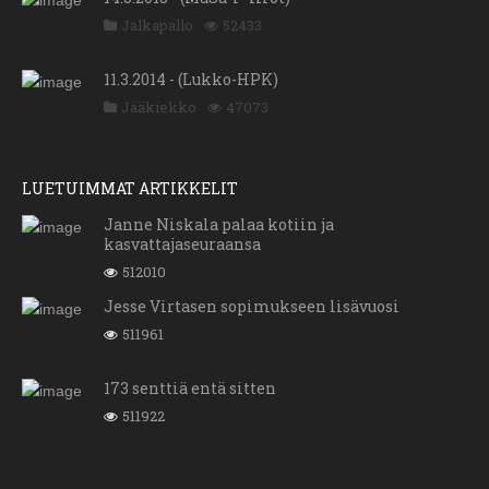
Jalkapallo
52433
11.3.2014 - (Lukko-HPK)
Jääkiekko
47073
LUETUIMMAT ARTIKKELIT
Janne Niskala palaa kotiin ja
kasvattajaseuraansa
512010
Jesse Virtasen sopimukseen lisävuosi
511961
173 senttiä entä sitten
511922