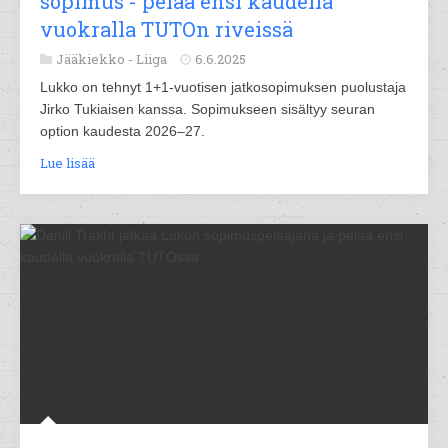
sopimus - pelaa ensi kaudella
vuokralla TUTOn riveissä
Jääkiekko -
Liiga
6.6.2025
Lukko on tehnyt 1+1-vuotisen jatkosopimuksen puolustaja
Jirko Tukiaisen kanssa. Sopimukseen sisältyy seuran
option kaudesta 2026–27.
Lue lisää