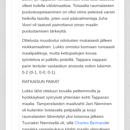
olleet todella vähämaalisia. Toisaalta raumalaisten
puolustuspelaaminen on ollut viime peleissä varsin
heikolla tasolla, joten uusi päävalmentaja Juha
Vuori oli taatusti painottanut oman maalin
puolustamisen tärkeyttä.
Ottelusta muodostui odotusten mukaisesti jälleen
niukkamaalinen. Lukko onnistui luomaan runsaasti
maalipaikkoja, mutta kettupaitojen kovaa
työntekoa ei palkittu pisteillä. Tappara nappasi
parin terävän vastaiskun ansiosta voiton lukemin
0-2 (0-1, 0-0, 0-1).
RATKAISUN PAIKAT
Lukko lähti otteluun kovalla pelitemmolla ja
hyökkäykset vyöryivät yhtenään kohti Tapparan
maalia. Tamperelaisten maalivahti Jani Nieminen
oli kuitenkin loistavalla pelipäällä ja torjui
raumalaisten lähentelyt yksi toisensa jälkeen.
Tuuriakin Niemisellä oli, sillä
Charles Bertrand
in
napakka rannelaukaus kilahti maalin yläputkeen.