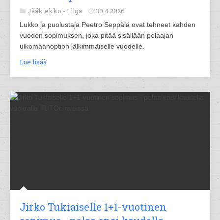
Jääkiekko -
Liiga
30.4.2026
Lukko ja puolustaja Peetro Seppälä ovat tehneet kahden
vuoden sopimuksen, joka pitää sisällään pelaajan
ulkomaanoption jälkimmäiselle vuodelle.
Lue lisää
Jirko Tukiaiselle 1+1-vuotinen