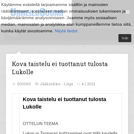
Käytämme evästeitä tarjoamamme sisällön ja mainosten
räätälöimiseen, sosiaalisen median ominaisuuksien tukemiseen ja
kävijämäärämme analysoimiseen. Jaamme myös sosiaalisen
median, mainosalan ja analytiikka-alan kumppaneillemme tietoa siitä,
kuinka käytät sivustoamme.
Näytä tiedot
Sulje
Kova taistelu ei tuottanut tulosta
Lukolle
500060
Jääkiekko -
Liiga
4.1.2012
Kova taistelu ei tuottanut tulosta
Lukolle
OTTELUN TEEMA
Lukon ja Tapparan kohtaamiset ovat tällä kaudella