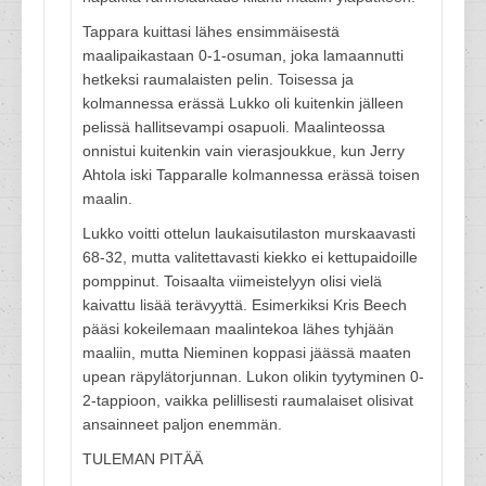
Tappara kuittasi lähes ensimmäisestä
maalipaikastaan 0-1-osuman, joka lamaannutti
hetkeksi raumalaisten pelin. Toisessa ja
kolmannessa erässä Lukko oli kuitenkin jälleen
pelissä hallitsevampi osapuoli. Maalinteossa
onnistui kuitenkin vain vierasjoukkue, kun Jerry
Ahtola iski Tapparalle kolmannessa erässä toisen
maalin.
Lukko voitti ottelun laukaisutilaston murskaavasti
68-32, mutta valitettavasti kiekko ei kettupaidoille
pomppinut. Toisaalta viimeistelyyn olisi vielä
kaivattu lisää terävyyttä. Esimerkiksi Kris Beech
pääsi kokeilemaan maalintekoa lähes tyhjään
maaliin, mutta Nieminen koppasi jäässä maaten
upean räpylätorjunnan. Lukon olikin tyytyminen 0-
2-tappioon, vaikka pelillisesti raumalaiset olisivat
ansainneet paljon enemmän.
TULEMAN PITÄÄ