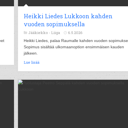
Heikki Liedes Lukkoon kahden
vuoden sopimuksella
Jääkiekko -
Liiga
6.5.2026
eet
Heikki Liedes, palaa Raumalle kahden vuoden sopimuksel
Sopimus sisältää ulkomaanoption ensimmäisen kauden
jälkeen.
Lue lisää