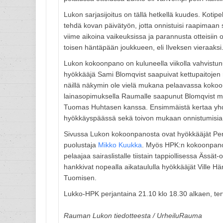
Lukon sarjasijoitus on tällä hetkellä kuudes. Kotipe
tehdä kovan päivätyön, jotta onnistuisi raapimaan 
viime aikoina vaikeuksissa ja parannusta otteisiin 
toisen häntäpään joukkueen, eli Ilveksen vieraaksi
Lukon kokoonpano on kuluneella viikolla vahvistunut
hyökkääjä Sami Blomqvist saapuivat kettupaitojen 
näillä näkymin ole vielä mukana pelaavassa kokoon
lainasopimuksella Raumalle saapunut Blomqvist 
Tuomas Huhtasen kanssa. Ensimmäistä kertaa yhde
hyökkäyspäässä sekä toivon mukaan onnistumisi
Sivussa Lukon kokoonpanosta ovat hyökkääjät Per
puolustaja
Mikko Kuukka
. Myös HPK:n kokoonpano on
pelaajaa sairaslistalle tiistain tappiollisessa Äss
hankkivat nopealla aikataululla hyökkääjät Ville Hä
Tuomisen.
Lukko-HPK perjantaina 21.10 klo 18.30 alkaen, te
Rauman Lukon tiedotteesta / UrheiluRauma