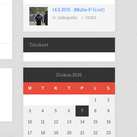
14.5.2015 - (MuSa-P-Iirot)
Jalkapallo
52413
Tulokset
Elokuu 2026
M
T
K
T
P
L
S
1
2
3
4
5
6
7
8
9
10
11
12
13
14
15
16
17
18
19
20
21
22
23