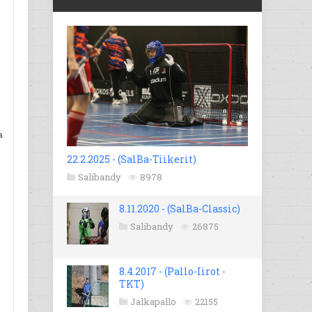
a
22.2.2025 - (SalBa-Tiikerit)
Salibandy
8978
8.11.2020 - (SalBa-Classic)
Salibandy
26875
8.4.2017 - (Pallo-Iirot -
TKT)
Jalkapallo
22155