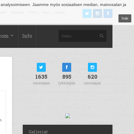
 analysoimiseen. Jaamme myös sosiaalisen median, mainosalan ja
äjoki
Tampere
Turku
Vaasa
Vantaa
Sulje
.com
Info
1635
895
620
seuraajaa
tykkääjää
seuraajaa
n
Galleriat