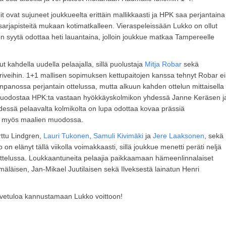
lit ovat sujuneet joukkueelta erittäin mallikkaasti ja HPK saa perjantaina
sarjapisteitä mukaan kotimatkalleen. Vieraspeleissään Lukko on ollut
on syytä odottaa heti lauantaina, jolloin joukkue matkaa Tampereelle
.
 kahdella uudella pelaajalla, sillä puolustaja
Mitja Robar
sekä
riveihin. 1+1 mallisen sopimuksen kettupaitojen kanssa tehnyt Robar ei
panossa perjantain ottelussa, mutta alkuun kahden ottelun mittaisella
muodostaa HPK:ta vastaan hyökkäyskolmikon yhdessä Janne Keräsen j
ssä pelaavalta kolmikolta on lupa odottaa kovaa prässiä
a myös maalien muodossa.
ttu Lindgren,
Lauri Tukonen
,
Samuli Kivimäki
ja
Jere Laaksonen
, sekä
 elänyt tällä viikolla voimakkaasti, sillä joukkue menetti peräti neljä
ät-ottelussa. Loukkaantuneita pelaajia paikkaamaan hämeenlinnalaiset
mäläisen, Jan-Mikael Juutilaisen sekä Ilveksestä lainatun Henri
rvetuloa kannustamaan Lukko voittoon!