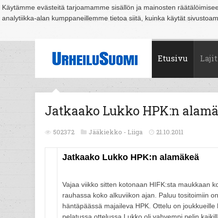
Käytämme evästeitä tarjoamamme sisällön ja mainosten räätälöimise
analytiikka-alan kumppaneillemme tietoa siitä, kuinka käytät sivusto
Suomi
Espoo
Helsinki
Hämeenlinna
Joensuu
Jyväskylä
Kouvo
Etusivu
Lajit
Jatkaako Lukko HPK:n alam
502372
Jääkiekko -
Liiga
21.10.2011
Jatkaako Lukko HPK:n alamäkeä
Vajaa viikko sitten kotonaan HIFK:sta maukkaan kot
rauhassa koko alkuviikon ajan. Paluu tositoimiin o
häntäpäässä majaileva HPK. Ottelu on joukkueill
pelatussa ottelussa Lukko oli vahvempi pelin kaiki