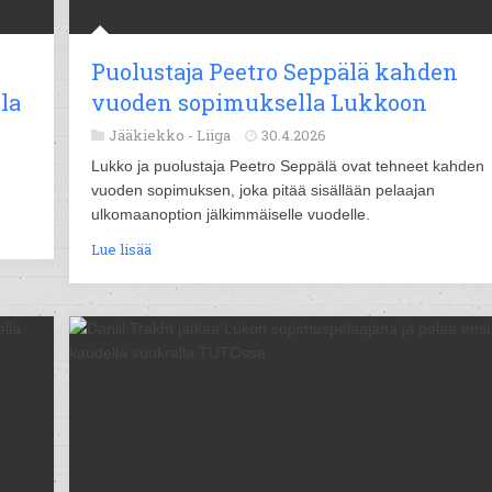
Puolustaja Peetro Seppälä kahden
la
vuoden sopimuksella Lukkoon
Jääkiekko -
Liiga
30.4.2026
Lukko ja puolustaja Peetro Seppälä ovat tehneet kahden
vuoden sopimuksen, joka pitää sisällään pelaajan
ulkomaanoption jälkimmäiselle vuodelle.
Lue lisää