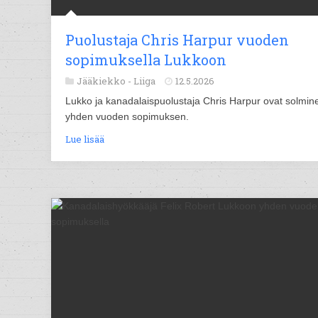
Puolustaja Chris Harpur vuoden
sopimuksella Lukkoon
Jääkiekko -
Liiga
12.5.2026
Lukko ja kanadalaispuolustaja Chris Harpur ovat solmin
yhden vuoden sopimuksen.
Lue lisää