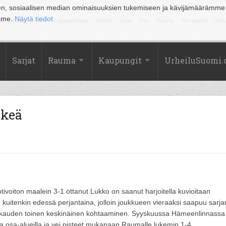
en, sosiaalisen median ominaisuuksien tukemiseen ja kävijämäärämme
amme.
Näytä tiedot
la
Kuopio
Lahti
Lappeenranta
Mikkeli
Oulu
Pori
Rauma
Rovaniemi
Sein
Sarjat
Rauma
Kaupungit
UrheiluSuomi
äkeä
ivoiton maalein 3-1 ottanut Lukko on saanut harjoitella kuvioitaan
n kuitenkin edessä perjantaina, jolloin joukkueen vieraaksi saapuu sarja
e kauden toinen keskinäinen kohtaaminen. Syyskuussa Hämeenlinnassa
lla osa-alueilla ja vei pisteet mukanaan Raumalle lukemin 1-4.