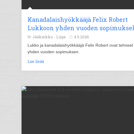
Kanadalaishyökkääjä Felix Robert
Lukkoon yhden vuoden sopimuksel
Jääkiekko -
Liiga
4.5.2026
Lukko ja kanadalaishyökkääjä Felix Robert ovat tehneet
yhden vuoden sopimuksen.
Lue lisää