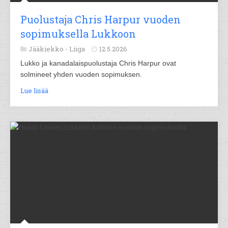
Puolustaja Chris Harpur vuoden
sopimuksella Lukkoon
Jääkiekko -
Liiga
12.5.2026
Lukko ja kanadalaispuolustaja Chris Harpur ovat
solmineet yhden vuoden sopimuksen.
Lue lisää