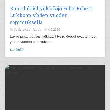
Kanadalaishyökkääjä Felix Robert
Lukkoon yhden vuoden
sopimuksella
Jääkiekko -
Liiga
4.5.2026
Lukko ja kanadalaishyökkääjä Felix Robert ovat tehneet
yhden vuoden sopimuksen.
Lue lisää