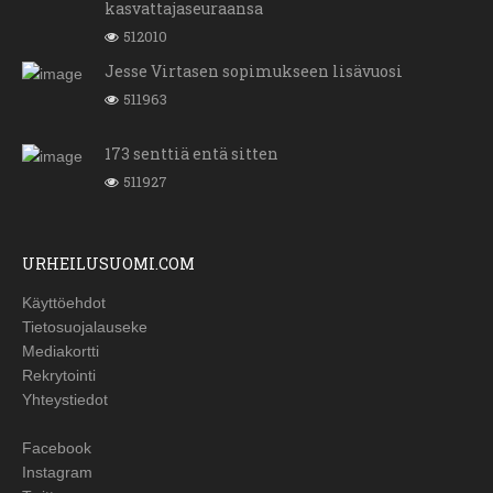
kasvattajaseuraansa
512010
Jesse Virtasen sopimukseen lisävuosi
511963
173 senttiä entä sitten
511927
URHEILUSUOMI.COM
Käyttöehdot
Tietosuojalauseke
Mediakortti
Rekrytointi
Yhteystiedot
Facebook
Instagram