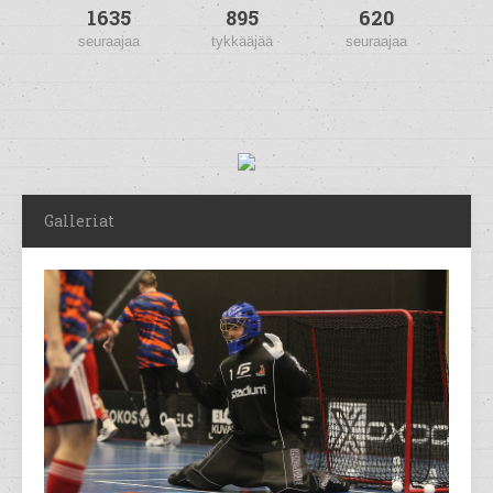
1635
895
620
seuraajaa
tykkääjää
seuraajaa
Galleriat