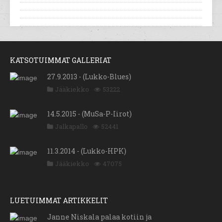
KATSOTUIMMAT GALLERIAT
27.9.2013 - (Lukko-Blues)
Jääkiekko
53222
14.5.2015 - (MuSa-P-Iirot)
Jalkapallo
52441
11.3.2014 - (Lukko-HPK)
Jääkiekko
47075
LUETUIMMAT ARTIKKELIT
Janne Niskala palaa kotiin ja