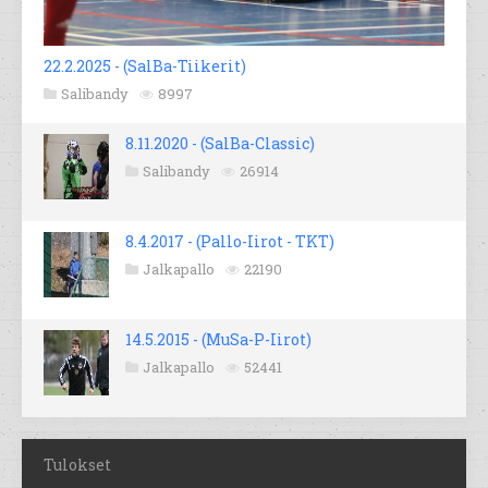
22.2.2025 - (SalBa-Tiikerit)
Salibandy
8997
8.11.2020 - (SalBa-Classic)
Salibandy
26914
8.4.2017 - (Pallo-Iirot - TKT)
Jalkapallo
22190
14.5.2015 - (MuSa-P-Iirot)
Jalkapallo
52441
Tulokset