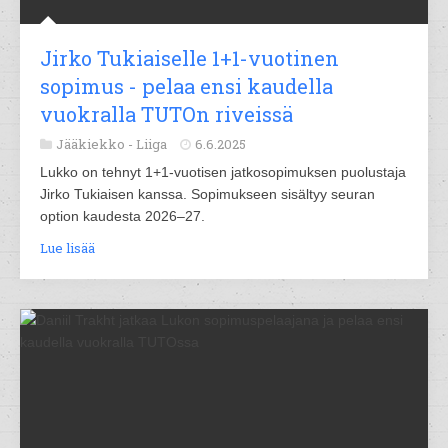
Jirko Tukiaiselle 1+1-vuotinen
sopimus - pelaa ensi kaudella
vuokralla TUTOn riveissä
Jääkiekko -
Liiga
6.6.2025
Lukko on tehnyt 1+1-vuotisen jatkosopimuksen puolustaja
Jirko Tukiaisen kanssa. Sopimukseen sisältyy seuran
option kaudesta 2026–27.
Lue lisää