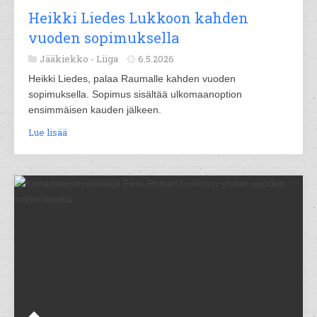
Heikki Liedes Lukkoon kahden
vuoden sopimuksella
Jääkiekko -
Liiga
6.5.2026
Heikki Liedes, palaa Raumalle kahden vuoden
sopimuksella. Sopimus sisältää ulkomaanoption
ensimmäisen kauden jälkeen.
Lue lisää