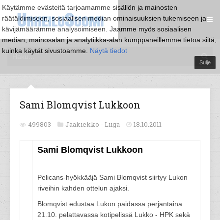
Käytämme evästeitä tarjoamamme sisällön ja mainosten
räätälöimiseen, sosiaalisen median ominaisuuksien tukemiseen ja
kävijämäärämme analysoimiseen. Jaamme myös sosiaalisen
median, mainosalan ja analytiikka-alan kumppaneillemme tietoa siitä,
kuinka käytät sivustoamme.
Näytä tiedot
Sulje
Sami Blomqvist Lukkoon
499803
Jääkiekko -
Liiga
18.10.2011
Sami Blomqvist Lukkoon
Pelicans-hyökkääjä Sami Blomqvist siirtyy Lukon
riveihin kahden ottelun ajaksi.
Blomqvist edustaa Lukon paidassa perjantaina
21.10. pelattavassa kotipelissä Lukko - HPK sekä