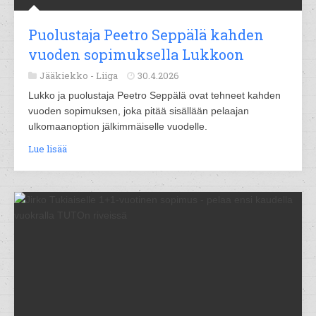
Puolustaja Peetro Seppälä kahden
vuoden sopimuksella Lukkoon
Jääkiekko -
Liiga
30.4.2026
Lukko ja puolustaja Peetro Seppälä ovat tehneet kahden
vuoden sopimuksen, joka pitää sisällään pelaajan
ulkomaanoption jälkimmäiselle vuodelle.
Lue lisää