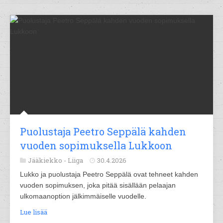
Puolustaja Peetro Seppälä kahden
vuoden sopimuksella Lukkoon
Jääkiekko -
Liiga
30.4.2026
Lukko ja puolustaja Peetro Seppälä ovat tehneet kahden
vuoden sopimuksen, joka pitää sisällään pelaajan
ulkomaanoption jälkimmäiselle vuodelle.
Lue lisää