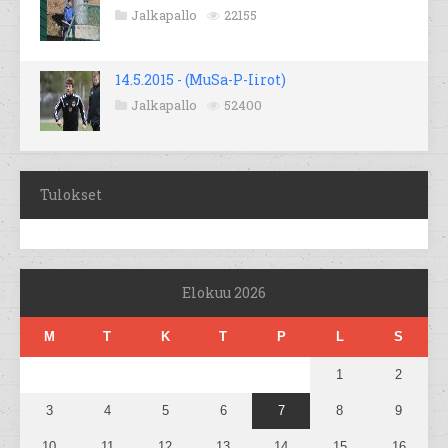
Jalkapallo
22155
14.5.2015 - (MuSa-P-Iirot)
Jalkapallo
52400
Tulokset
Elokuu 2026
M
T
K
T
P
L
S
1
2
3
4
5
6
7
8
9
10
11
12
13
14
15
16