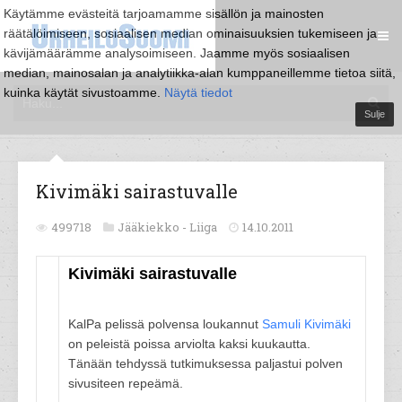
Käytämme evästeitä tarjoamamme sisällön ja mainosten
räätälöimiseen, sosiaalisen median ominaisuuksien tukemiseen ja
kävijämäärämme analysoimiseen. Jaamme myös sosiaalisen
median, mainosalan ja analytiikka-alan kumppaneillemme tietoa siitä,
kuinka käytät sivustoamme.
Näytä tiedot
Sulje
Kivimäki sairastuvalle
499718
Jääkiekko -
Liiga
14.10.2011
Kivimäki sairastuvalle
KalPa pelissä polvensa loukannut
Samuli Kivimäki
on peleistä poissa arviolta kaksi kuukautta.
Tänään tehdyssä tutkimuksessa paljastui polven
sivusiteen repeämä.