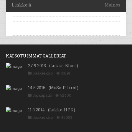
Linkkejä
Mainos
KATSOTUIMMAT GALLERIAT
27.9.2013 - (Lukko-Blues)
Jääkiekko
53191
14.5.2015 - (MuSa-P-Iirot)
Jalkapallo
52400
11.3.2014 - (Lukko-HPK)
Jääkiekko
47053