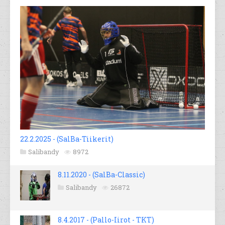
22.2.2025 - (SalBa-Tiikerit)
Salibandy
8972
8.11.2020 - (SalBa-Classic)
Salibandy
26872
8.4.2017 - (Pallo-Iirot - TKT)