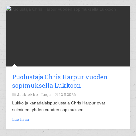
Puolustaja Chris Harpur vuoden
sopimuksella Lukkoon
Jääkiekko -
Liiga
12.5.2026
Lukko ja kanadalaispuolustaja Chris Harpur ovat
solmineet yhden vuoden sopimuksen.
Lue lisää