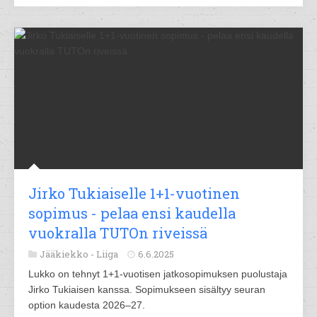
Jirko Tukiaiselle 1+1-vuotinen
sopimus - pelaa ensi kaudella
vuokralla TUTOn riveissä
Jääkiekko -
Liiga
6.6.2025
Lukko on tehnyt 1+1-vuotisen jatkosopimuksen puolustaja
Jirko Tukiaisen kanssa. Sopimukseen sisältyy seuran
option kaudesta 2026–27.