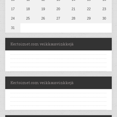
17
18
19
20
21
22
23
24
25
26
27
28
29
30
31
Kertoimet.com veikkausvinkkejä
Kertoimet.com veikkausvinkkejä