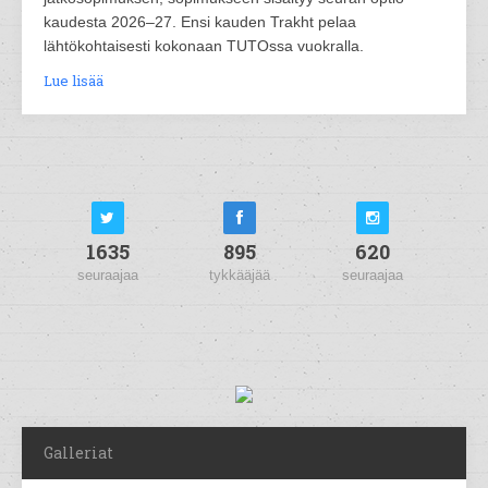
kaudesta 2026–27. Ensi kauden Trakht pelaa
lähtökohtaisesti kokonaan TUTOssa vuokralla.
Lue lisää
1635
895
620
seuraajaa
tykkääjää
seuraajaa
Galleriat