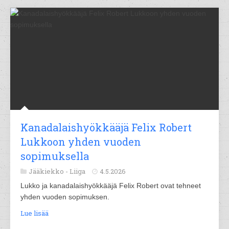
Kanadalaishyökkääjä Felix Robert
Lukkoon yhden vuoden
sopimuksella
Jääkiekko -
Liiga
4.5.2026
Lukko ja kanadalaishyökkääjä Felix Robert ovat tehneet
yhden vuoden sopimuksen.
Lue lisää