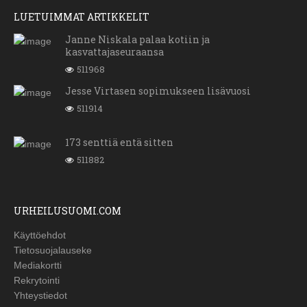
LUETUIMMAT ARTIKKELIT
Janne Niskala palaa kotiin ja
kasvattajaseuraansa
511968
Jesse Virtasen sopimukseen lisävuosi
511914
173 senttiä entä sitten
511882
URHEILUSUOMI.COM
Käyttöehdot
Tietosuojalauseke
Mediakortti
Rekrytointi
Yhteystiedot