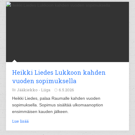
Heikki Liedes Lukkoon kahden
vuoden sopimuksella
Jääkiekko -
Liiga
6.5.2026
Heikki Liedes, palaa Raumalle kahden vuoden
sopimuksella. Sopimus sisältää ulkomaanoption
ensimmäisen kauden jälkeen.
Lue lisää