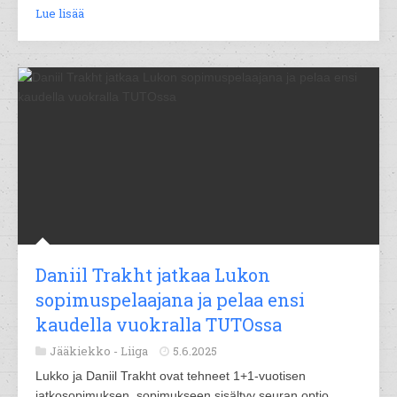
Lue lisää
Daniil Trakht jatkaa Lukon
sopimuspelaajana ja pelaa ensi
kaudella vuokralla TUTOssa
Jääkiekko -
Liiga
5.6.2025
Lukko ja Daniil Trakht ovat tehneet 1+1-vuotisen
jatkosopimuksen, sopimukseen sisältyy seuran optio