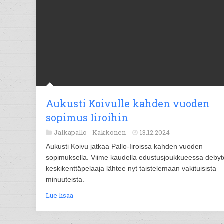
Aukusti Koivulle kahden vuoden
sopimus Iiroihin
Jalkapallo -
Kakkonen
13.12.2024
Aukusti Koivu jatkaa Pallo-Iiroissa kahden vuoden
sopimuksella. Viime kaudella edustusjoukkueessa debyt
keskikenttäpelaaja lähtee nyt taistelemaan vakituisista
minuuteista.
Lue lisää