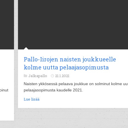
Pallo-Iirojen naisten joukkueelle
kolme uutta pelaajasopimusta
Jalkapallo
21.1.2021
Naisten ykkösessä pelaava joukkue on solminut kolme uu
oinut
pelaajasopimusta kaudelle 2021.
Lue lisää