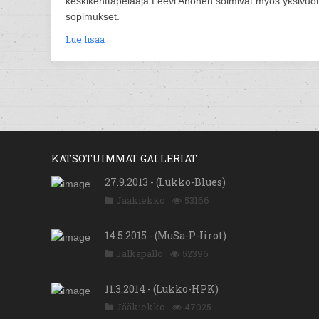
keskikenttäpelaaja Leevi Ahonen solmivat myös yksivuot
sopimukset.
Lue lisää
KATSOTUIMMAT GALLERIAT
27.9.2013 - (Lukko-Blues)
Jääkiekko
53166
14.5.2015 - (MuSa-P-Iirot)
Jalkapallo
52396
11.3.2014 - (Lukko-HPK)
Jääkiekko
47025