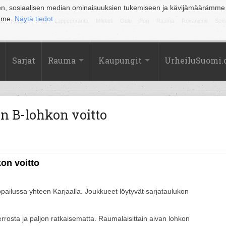
en, sosiaalisen median ominaisuuksien tukemiseen ja kävijämäärämme
amme.
Näytä tiedot
la
Kuopio
Lahti
Lappeenranta
Mikkeli
Oulu
Pori
Rauma
Rovaniemi
Sein
Sarjat
Rauma
Kaupungit
UrheiluSuomi
n B-lohkon voitto
on voitto
ppailussa yhteen Karjaalla. Joukkueet löytyvät sarjataulukon
rosta ja paljon ratkaisematta. Raumalaisittain aivan lohkon