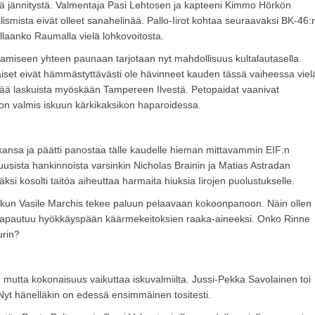
ää jännitystä. Valmentaja Pasi Lehtosen ja kapteeni Kimmo Hörkön
ismista eivät olleet sanahelinää. Pallo-Iirot kohtaa seuraavaksi BK-46:
ellaanko Raumalla vielä lohkovoitosta.
entamiseen yhteen paunaan tarjotaan nyt mahdollisuus kultalautasella.
alaiset eivät hämmästyttävästi ole hävinneet kauden tässä vaiheessa viel
ttää laskuista myöskään Tampereen Ilvestä. Petopaidat vaanivat
ja on valmis iskuun kärkikaksikon haparoidessa.
kkansa ja päätti panostaa tälle kaudelle hieman mittavammin EIF:n
uusista hankinnoista varsinkin Nicholas Brainin ja Matias Astradan
äksi kosolti taitóa aiheuttaa harmaita hiuksia Iirojen puolustukselle.
, kun Vasile Marchis tekee paluun pelaavaan kokoonpanoon. Näin ollen
 vapautuu hyökkäyspään käärmekeitoksien raaka-aineeksi. Onko Rinne
urin?
 mutta kokonaisuus vaikuttaa iskuvalmiilta. Jussi-Pekka Savolainen toi
yt hänelläkin on edessä ensimmäinen tositesti.