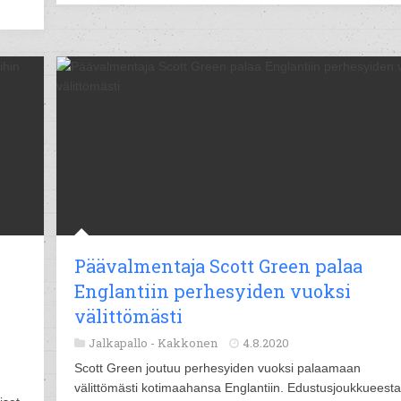
Päävalmentaja Scott Green palaa
Englantiin perhesyiden vuoksi
välittömästi
Jalkapallo -
Kakkonen
4.8.2020
Scott Green joutuu perhesyiden vuoksi palaamaan
välittömästi kotimaahansa Englantiin. Edustusjoukkueesta