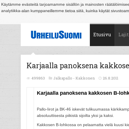
Käytämme evästeitä tarjoamamme sisällön ja mainosten räätälöimise
analytiikka-alan kumppaneillemme tietoa siitä, kuinka käytät sivusto
Suomi
Espoo
Helsinki
Hämeenlinna
Joensuu
Jyväskylä
Kouvo
Etusivu
Lajit
Karjaalla panoksena kakkose
499863
Jalkapallo -
Kakkonen
26.8.2011
Karjaalla panoksena kakkosen B-lohk
Pallo-Iirot ja BK-46 iskevät tulikuumassa kärkikam
absoluuttisesta piikistä sijoilta yksi ja kaksi.
Kakkosen B-lohkossa on pelaamatta vielä kuusi kier