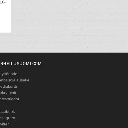
016-
RHEILUSUOMI.COM
äyttöehdot
ietosuojalauseke
ediakortti
ekrytointi
hteystiedot
acebook
nstagram
witter