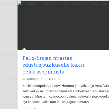
Pallo-Iirojen miesten
edustusjoukkueelle kaksi
pelaajasopimusta
Jalkapallo
8.1.2021
Keskikenttäpelaaja Leevi Haromo ja hyökkääjä Arttu Vir
solmivat yksivuotiset sopimukset Pallo-Iirojen edustukse
kanssa. Miesten Kolmoseen valmistautuvalla joukkueell
nyt kasassa kaikkiaan 21 pelaajasopimusta.