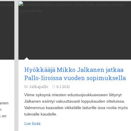
Hyökkääjä Mikko Jalkanen jatkaa
Pallo-Iiroissa vuoden sopimuksella
Jalkapallo
6.1.2021
Viime syksynä miesten edustusjoukkueeseen liittynyt
Jalkanen esiintyi vakuuttavasti loppukauden otteluissa.
tanen
Valmennus kaavailee vikkelälle laiturille isoa roolia myös
n
tulevalle kaudelle.
a on
Lue lisää