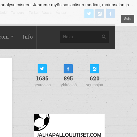
 analysoimiseen. Jaamme myös sosiaalisen median, mainosalan ja
äjoki
Tampere
Turku
Vaasa
Vantaa
Sulje
.com
Info
1635
895
620
seuraajaa
tykkääjää
seuraajaa