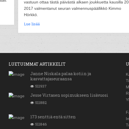
iset
vastuun ottaa tästä päivästä alkaen joukkuetta kausilla 2
2017 valmentanut seuran valmennuspäällikkö Kimmo
Hörkkö.
Lue lisää
LUETUIMMAT ARTIKKELIT
U
Janne Niskala palaa kotiin ja
K
kasvattajaseuraansa
T
511937
M
R
Jesse Virtasen sopimukseen lisävuosi
Y
511882
F
173 senttiä entä sitten
I
511846
T