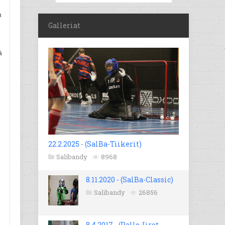
n
Galleriat
ä
22.2.2025 - (SalBa-Tiikerit)
Salibandy
8968
8.11.2020 - (SalBa-Classic)
Salibandy
26856
8.4.2017 - (Pallo-Iirot -