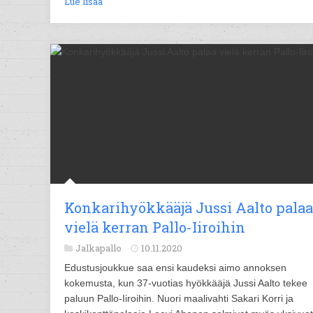
Lue lisää
Konkarihyökkääjä Jussi Aalto palaa
vielä kerran Pallo-Iiroihin
Jalkapallo
10.11.2020
Edustusjoukkue saa ensi kaudeksi aimo annoksen
kokemusta, kun 37-vuotias hyökkääjä Jussi Aalto tekee
paluun Pallo-Iiroihin. Nuori maalivahti Sakari Korri ja