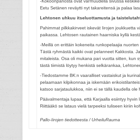
-Kokoonpanosta ovat varmuudella sivussa keskiken
Eetu Setänen reväytti nyt takareitensä ja palaa las
Lehtonen uhkuu itseluottamusta ja taistelutah
Pahimmat pilkkakirveet iskevät Iirojen joukkuetta v
paikassa. Lehtosen rautainen haarniska kyllä kestä
-Meillä on erittäin kokeneita runkopelaajia nuorten
Tästä ryhmästä kaikki ovat pelanneet Kakkosta. Ja 
mitaleista. Osa oli mukana pari vuotta sitten, kun sy
tästä tiimistä löytyy henkistä selkärankaa, Lehtone
-Tiedostamme BK:n vaaralliset vastaiskut ja kurina
pelaamaan kilpikonnaa ja iskemään erikoistilant
katsoo sarjataulukkoa, niin ei se tällä kaudella ol
Päävalmentaja lupaa, että Karjaalla esiintyy hyvin 
Riittääkö se lataus vielä tarpeeksi tuliseen kiriin ko
Pallo-Iirojen tiedotteesta / UrheiluRauma