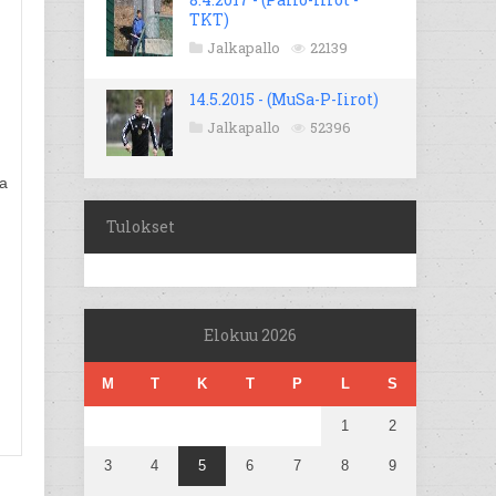
TKT)
Jalkapallo
22139
14.5.2015 - (MuSa-P-Iirot)
Jalkapallo
52396
sa
Tulokset
Elokuu 2026
M
T
K
T
P
L
S
1
2
3
4
5
6
7
8
9