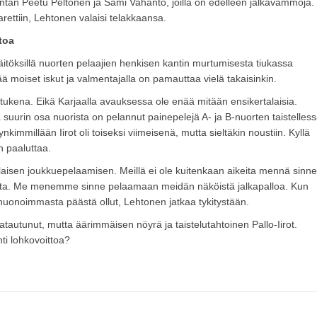
tän Peetu Peltonen ja Sami Vahanto, joilla on edelleen jalkavammoja.
arettiin, Lehtonen valaisi telakkaansa.
toa
äitöksillä nuorten pelaajien henkisen kantin murtumisesta tiukassa
ä moiset iskut ja valmentajalla on pamauttaa vielä takaisinkin.
 tukena. Eikä Karjaalla avauksessa ole enää mitään ensikertalaisia.
suurin osa nuorista on pelannut painepelejä A- ja B-nuorten taistelles
nkimmillään Iirot oli toiseksi viimeisenä, mutta sieltäkin noustiin. Kyllä
n paaluttaa.
laisen joukkuepelaamisen. Meillä ei ole kuitenkaan aikeita mennä sinne
eista. Me menemme sinne pelaamaan meidän näköistä jalkapalloa. Kun
e huonoimmasta päästä ollut, Lehtonen jatkaa tykitystään.
latautunut, mutta äärimmäisen nöyrä ja taistelutahtoinen Pallo-Iirot.
hti lohkovoittoa?