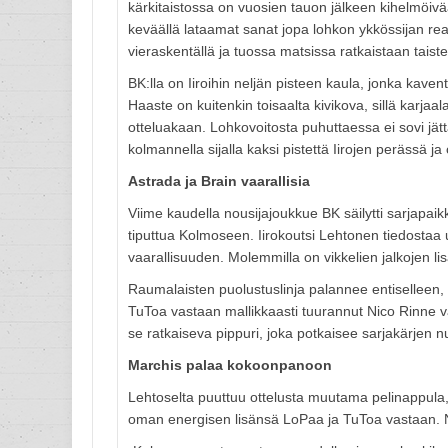
kärkitaistossa on vuosien tauon jälkeen kihelmöiv
keväällä lataamat sanat jopa lohkon ykkössijan real
vieraskentällä ja tuossa matsissa ratkaistaan taist
BK:lla on Iiroihin neljän pisteen kaula, jonka kav
Haaste on kuitenkin toisaalta kivikova, sillä karja
otteluakaan. Lohkovoitosta puhuttaessa ei sovi jä
kolmannella sijalla kaksi pistettä Iirojen perässä 
Astrada ja Brain vaarallisia
Viime kaudella nousijajoukkue BK säilytti sarjapai
tiputtua Kolmoseen. Iirokoutsi Lehtonen tiedostaa 
vaarallisuuden. Molemmilla on vikkelien jalkojen lis
Raumalaisten puolustuslinja palannee entiselleen
TuToa vastaan mallikkaasti tuurannut Nico Rinne
se ratkaiseva pippuri, joka potkaisee sarjakärjen n
Marchis palaa kokoonpanoon
Lehtoselta puuttuu ottelusta muutama pelinappula,
oman energisen lisänsä LoPaa ja TuToa vastaan. N