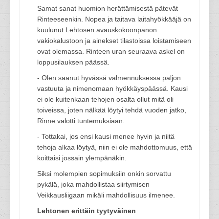
Samat sanat huomion herättämisestä pätevät
Rinteeseenkin. Nopea ja taitava laitahyökkääjä on
kuulunut Lehtosen avauskokoonpanon
vakiokalustoon ja ainekset tilastoissa loistamiseen
ovat olemassa. Rinteen uran seuraava askel on
loppusilauksen päässä.
- Olen saanut hyvässä valmennuksessa paljon
vastuuta ja nimenomaan hyökkäyspäässä. Kausi
ei ole kuitenkaan tehojen osalta ollut mitä oli
toiveissa, joten nälkää löytyi tehdä vuoden jatko,
Rinne valotti tuntemuksiaan.
- Tottakai, jos ensi kausi menee hyvin ja niitä
tehoja alkaa löytyä, niin ei ole mahdottomuus, että
koittaisi jossain ylempänäkin.
Siksi molempien sopimuksiin onkin sorvattu
pykälä, joka mahdollistaa siirtymisen
Veikkausliigaan mikäli mahdollisuus ilmenee.
Lehtonen erittäin tyytyväinen