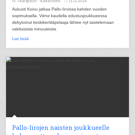
Jalkapallo -
Kakkonen
13.12.2024
Aukusti Koivu jatkaa Pallo-Iiroissa kahden vuoden
sopimuksella. Viime kaudella edustusjoukkueessa
debytoinut keskikenttäpelaaja lähtee nyt taistelemaan
vakituisista minuuteista.
Lue lisää
Pallo-Iirojen naisten joukkueelle