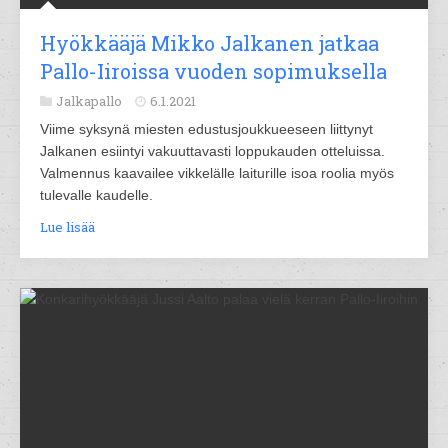
Hyökkääjä Mikko Jalkanen jatkaa
Pallo-Iiroissa vuoden sopimuksella
Jalkapallo
6.1.2021
Viime syksynä miesten edustusjoukkueeseen liittynyt
Jalkanen esiintyi vakuuttavasti loppukauden otteluissa.
Valmennus kaavailee vikkelälle laiturille isoa roolia myös
tulevalle kaudelle.
Lue lisää