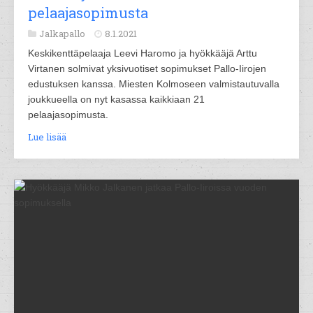
pelaajasopimusta
Jalkapallo
8.1.2021
Keskikenttäpelaaja Leevi Haromo ja hyökkääjä Arttu
Virtanen solmivat yksivuotiset sopimukset Pallo-Iirojen
edustuksen kanssa. Miesten Kolmoseen valmistautuvalla
joukkueella on nyt kasassa kaikkiaan 21
pelaajasopimusta.
Lue lisää