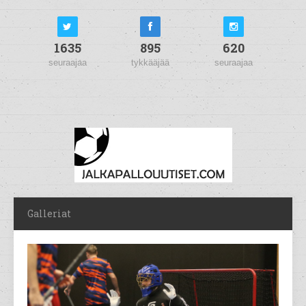
1635
895
620
seuraajaa
tykkääjää
seuraajaa
Galleriat