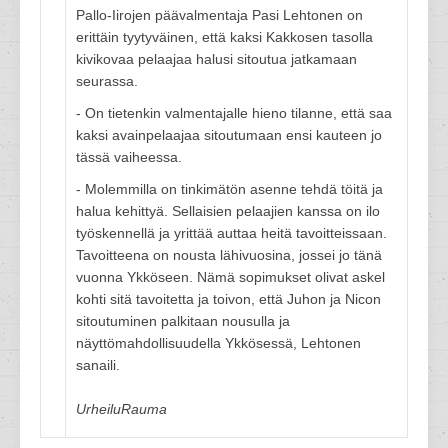
Pallo-Iirojen päävalmentaja Pasi Lehtonen on
erittäin tyytyväinen, että kaksi Kakkosen tasolla
kivikovaa pelaajaa halusi sitoutua jatkamaan
seurassa.
- On tietenkin valmentajalle hieno tilanne, että saa
kaksi avainpelaajaa sitoutumaan ensi kauteen jo
tässä vaiheessa.
- Molemmilla on tinkimätön asenne tehdä töitä ja
halua kehittyä. Sellaisien pelaajien kanssa on ilo
työskennellä ja yrittää auttaa heitä tavoitteissaan.
Tavoitteena on nousta lähivuosina, jossei jo tänä
vuonna Ykköseen. Nämä sopimukset olivat askel
kohti sitä tavoitetta ja toivon, että Juhon ja Nicon
sitoutuminen palkitaan nousulla ja
näyttömahdollisuudella Ykkösessä, Lehtonen
sanaili.
UrheiluRauma