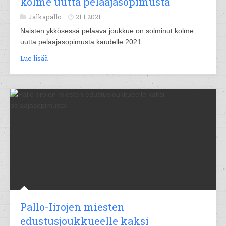
kolme uutta pelaajasopimusta
Jalkapallo
21.1.2021
Naisten ykkösessä pelaava joukkue on solminut kolme
uutta pelaajasopimusta kaudelle 2021.
Lue lisää
Pallo-Iirojen miesten
edustusjoukkueelle kaksi