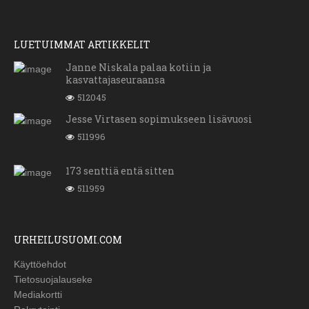
LUETUIMMAT ARTIKKELIT
Janne Niskala palaa kotiin ja
kasvattajaseuraansa
512045
Jesse Virtasen sopimukseen lisävuosi
511996
173 senttiä entä sitten
511959
URHEILUSUOMI.COM
Käyttöehdot
Tietosuojalauseke
Mediakortti