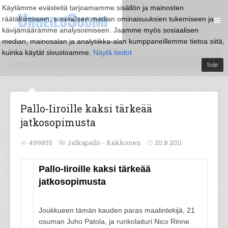
Käytämme evästeitä tarjoamamme sisällön ja mainosten
räätälöimiseen, sosiaalisen median ominaisuuksien tukemiseen ja
kävijämäärämme analysoimiseen. Jaamme myös sosiaalisen
median, mainosalan ja analytiikka-alan kumppaneillemme tietoa siitä,
kuinka käytät sivustoamme.
Näytä tiedot
Sulje
Pallo-Iiroille kaksi tärkeää
jatkosopimusta
499855
Jalkapallo -
Kakkonen
20.8.2011
Pallo-Iiroille kaksi tärkeää
jatkosopimusta
Joukkueen tämän kauden paras maalintekijä, 21
osuman Juho Patola, ja runkolaituri Nico Rinne