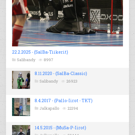
22.2.2025 - (SalBa-Tiikerit)
Salibandy
8997
8.11.2020 - (SalBa-Classic)
Salibandy
26923
8.4.2017 - (Pallo-Iirot - TKT)
Jalkapallo
22194
14.5.2015 - (MuSa-P-Iirot)