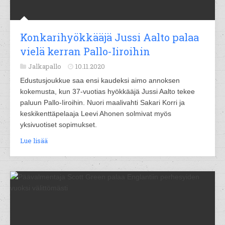
Konkarihyökkääjä Jussi Aalto palaa
vielä kerran Pallo-Iiroihin
Jalkapallo
10.11.2020
Edustusjoukkue saa ensi kaudeksi aimo annoksen
kokemusta, kun 37-vuotias hyökkääjä Jussi Aalto tekee
paluun Pallo-Iiroihin. Nuori maalivahti Sakari Korri ja
keskikenttäpelaaja Leevi Ahonen solmivat myös
yksivuotiset sopimukset.
Lue lisää