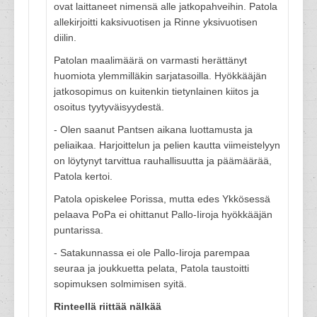
ovat laittaneet nimensä alle jatkopahveihin. Patola
allekirjoitti kaksivuotisen ja Rinne yksivuotisen
diilin.
Patolan maalimäärä on varmasti herättänyt
huomiota ylemmilläkin sarjatasoilla. Hyökkääjän
jatkosopimus on kuitenkin tietynlainen kiitos ja
osoitus tyytyväisyydestä.
- Olen saanut Pantsen aikana luottamusta ja
peliaikaa. Harjoittelun ja pelien kautta viimeistelyyn
on löytynyt tarvittua rauhallisuutta ja päämäärää,
Patola kertoi.
Patola opiskelee Porissa, mutta edes Ykkösessä
pelaava PoPa ei ohittanut Pallo-Iiroja hyökkääjän
puntarissa.
- Satakunnassa ei ole Pallo-Iiroja parempaa
seuraa ja joukkuetta pelata, Patola taustoitti
sopimuksen solmimisen syitä.
Rinteellä riittää nälkää