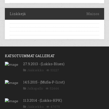
Linkkejä
Mainos
KATSOTUIMMAT GALLERIAT
27.9.2013 - (Lukko-Blues)
Jääkiekko
53227
14.5.2015 - (MuSa-P-Iirot)
Jalkapallo
52444
11.3.2014 - (Lukko-HPK)
Jääkiekko
47075