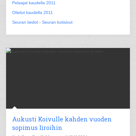
Pelaajat kaudella 2011
Ottelut kaudella 2011
Seuran tiedot
-
Seuran kotisivut
Aukusti Koivulle kahden vuoden
sopimus Iiroihin