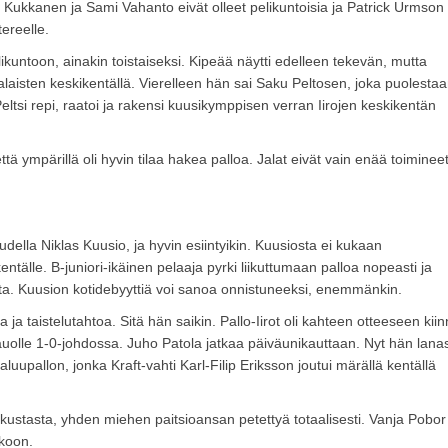
lle Kukkanen ja Sami Vahanto eivät olleet pelikuntoisia ja Patrick Urmson
ereelle.
ikuntoon, ainakin toistaiseksi. Kipeää näytti edelleen tekevän, mutta
laisten keskikentällä. Vierelleen hän sai Saku Peltosen, joka puolesta
Peltsi repi, raatoi ja rakensi kuusikymppisen verran Iirojen keskikentän
ttä ympärillä oli hyvin tilaa hakea palloa. Jalat eivät vain enää toiminee
udella Niklas Kuusio, ja hyvin esiintyikin. Kuusiosta ei kukaan
älle. B-juniori-ikäinen pelaaja pyrki liikuttumaan palloa nopeasti ja
lta. Kuusion kotidebyyttiä voi sanoa onnistuneeksi, enemmänkin.
a taistelutahtoa. Sitä hän saikin. Pallo-Iirot oli kahteen otteeseen kiin
auolle 1-0-johdossa. Juho Patola jatkaa päiväunikauttaan. Nyt hän lanas
uupallon, jonka Kraft-vahti Karl-Filip Eriksson joutui märällä kentällä
kustasta, yhden miehen paitsioansan petettyä totaalisesti. Vanja Pobor
ekoon.