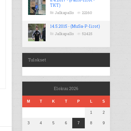
TKT)
Jalkapallo
22160
14.5.2015 - (MuSa-P-Iirot)
Jalkapallo
52425
Tulokset
Elokuu 2026
M
T
K
T
P
L
S
1
2
3
4
5
6
7
8
9