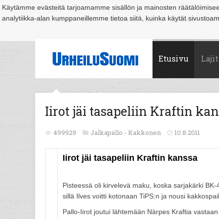
Käytämme evästeitä tarjoamamme sisällön ja mainosten räätälöimise
analytiikka-alan kumppaneillemme tietoa siitä, kuinka käytät sivusto
Suomi
Espoo
Helsinki
Hämeenlinna
Joensuu
Jyväskylä
Kouvo
Etusivu
Lajit
Iirot jäi tasapeliin Kraftin ka
499929
Jalkapallo -
Kakkonen
10.8.2011
Iirot jäi tasapeliin Kraftin kanssa
Pisteessä oli kirvelevä maku, koska sarjakärki BK-4
sillä Ilves voitti kotonaan TiPS:n ja nousi kakkospai
Pallo-Iirot joutui lähtemään Närpes Kraftia vast