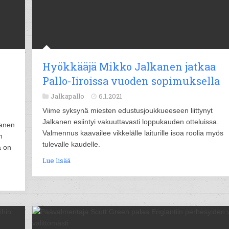
Hyökkääjä Mikko Jalkanen jatkaa
Pallo-Iiroissa vuoden sopimuksella
Jalkapallo
6.1.2021
Viime syksynä miesten edustusjoukkueeseen liittynyt
Jalkanen esiintyi vakuuttavasti loppukauden otteluissa.
tanen
Valmennus kaavailee vikkelälle laiturille isoa roolia myös
n
tulevalle kaudelle.
a on
Lue lisää