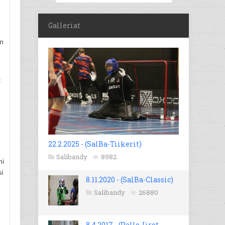
Galleriat
an
t
22.2.2025 - (SalBa-Tiikerit)
Salibandy
8982
ni
i
8.11.2020 - (SalBa-Classic)
Salibandy
26880
8.4.2017 - (Pallo-Iirot -