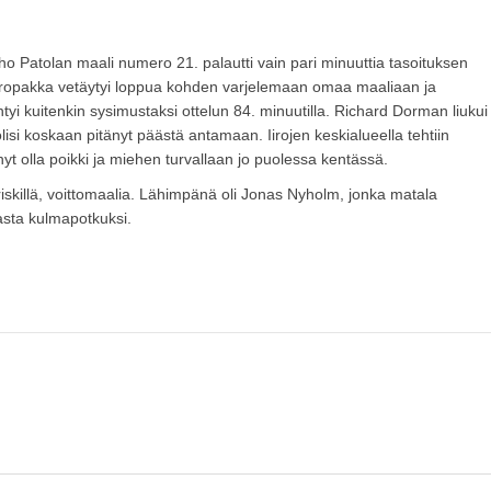
 Juho Patolan maali numero 21. palautti vain pari minuuttia tasoituksen
Iiropakka vetäytyi loppua kohden varjelemaan omaa maaliaan ja
i kuitenkin sysimustaksi ottelun 84. minuutilla. Richard Dorman liukui
lisi koskaan pitänyt päästä antamaan. Iirojen keskialueella tehtiin
nyt olla poikki ja miehen turvallaan jo puolessa kentässä.
 riskillä, voittomaalia. Lähimpänä oli Jonas Nyholm, jonka matala
pasta kulmapotkuksi.