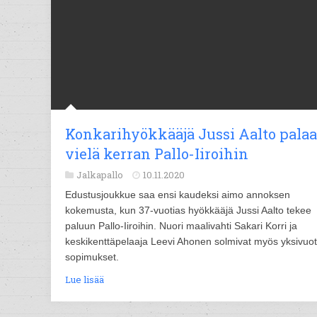
Konkarihyökkääjä Jussi Aalto palaa
vielä kerran Pallo-Iiroihin
Jalkapallo
10.11.2020
Edustusjoukkue saa ensi kaudeksi aimo annoksen
kokemusta, kun 37-vuotias hyökkääjä Jussi Aalto tekee
paluun Pallo-Iiroihin. Nuori maalivahti Sakari Korri ja
keskikenttäpelaaja Leevi Ahonen solmivat myös yksivuot
sopimukset.
Lue lisää