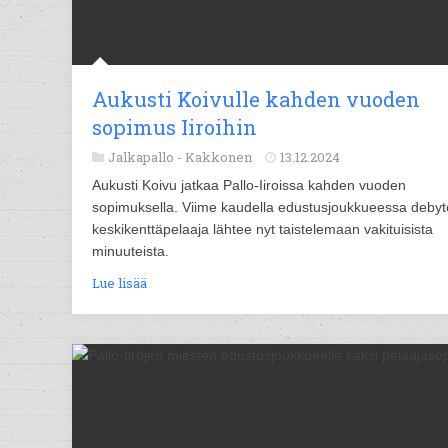
Aukusti Koivulle kahden vuoden
sopimus Iiroihin
Jalkapallo -
Kakkonen
13.12.2024
Aukusti Koivu jatkaa Pallo-Iiroissa kahden vuoden
sopimuksella. Viime kaudella edustusjoukkueessa debyt
keskikenttäpelaaja lähtee nyt taistelemaan vakituisista
minuuteista.
Lue lisää