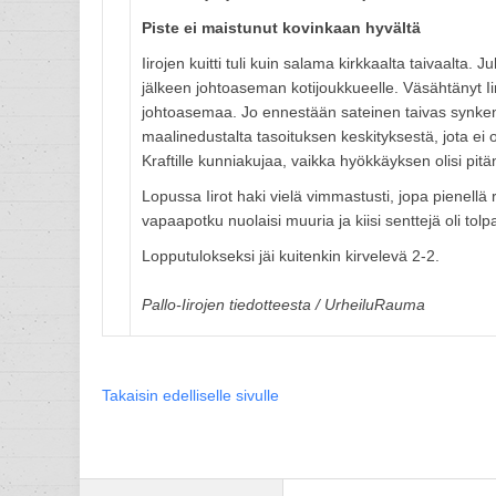
Piste ei maistunut kovinkaan hyvältä
Iirojen kuitti tuli kuin salama kirkkaalta taivaalta.
jälkeen johtoaseman kotijoukkueelle. Väsähtänyt 
johtoasemaa. Jo ennestään sateinen taivas synkenty
maalinedustalta tasoituksen keskityksestä, jota ei o
Kraftille kunniakujaa, vaikka hyökkäyksen olisi pitä
Lopussa Iirot haki vielä vimmastusti, jopa pienellä
vapaapotku nuolaisi muuria ja kiisi senttejä oli tol
Lopputulokseksi jäi kuitenkin kirvelevä 2-2.
Pallo-Iirojen tiedotteesta / UrheiluRauma
Takaisin edelliselle sivulle