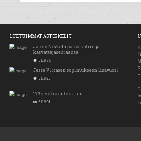
LUETUIMMAT ARTIKKELIT
U
Janne Niskala palaa kotiin ja
K
kasvattajaseuraansa
T
511976
M
R
Jesse Virtasen sopimukseen lisävuosi
Y
511925
F
173 senttiä entä sitten
I
511891
T