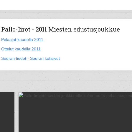
Pallo-Iirot - 2011 Miesten edustusjoukkue
Pelaajat kaudella 2011
Ottelut kaudella 2011
Seuran tiedot
-
Seuran kotisivut