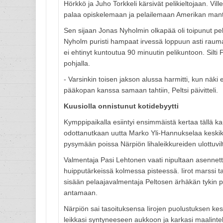
Hörkkö ja Juho Torkkeli kärsivät pelikieltojaan. Vi
palaa opiskelemaan ja pelailemaan Amerikan mant
Sen sijaan Jonas Nyholmin olkapää oli toipunut pel
Nyholm puristi hampaat irvessä loppuun asti rauma
ei ehtinyt kuntoutua 90 minuutin pelikuntoon. Silti 
pohjalla.
- Varsinkin toisen jakson alussa harmitti, kun näki e
pääkopan kanssa samaan tahtiin, Peltsi päivitteli.
Kuusiolla onnistunut kotidebyytti
Kymppipaikalla esiintyi ensimmäistä kertaa tällä ka
odottanutkaan uutta Marko Yli-Hannukselaa keskikent
pysymään poissa Närpiön lihaleikkureiden ulottuvi
Valmentaja Pasi Lehtonen vaati nipultaan asennetta j
huipputärkeissä kolmessa pisteessä. Iirot marssi t
sisään pelaajavalmentaja Peltosen ärhäkän tykin pal
antamaan.
Närpiön sai tasoituksensa Iirojen puolustuksen kes
leikkasi syntyneeseen aukkoon ja karkasi maalint