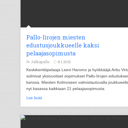
Pallo-Iirojen miesten
edustusjoukkueelle kaksi
pelaajasopimusta
Jalkapallo
8.1.2021
Keskikenttäpelaaja Leevi Haromo ja hyökkääjä Arttu Vir
solmivat yksivuotiset sopimukset Pallo-Iirojen edustukse
kanssa. Miesten Kolmoseen valmistautuvalla joukkueell
nyt kasassa kaikkiaan 21 pelaajasopimusta.
Lue lisää