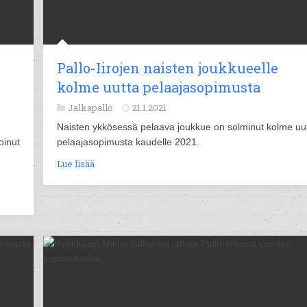
Pallo-Iirojen naisten joukkueelle
kolme uutta pelaajasopimusta
Jalkapallo
21.1.2021
Naisten ykkösessä pelaava joukkue on solminut kolme uu
oinut
pelaajasopimusta kaudelle 2021.
Lue lisää