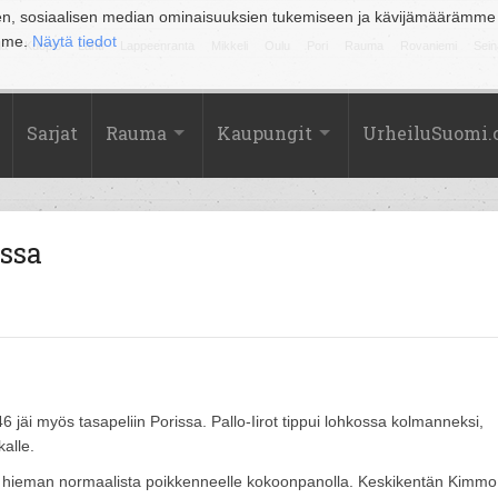
en, sosiaalisen median ominaisuuksien tukemiseen ja kävijämäärämme
amme.
Näytä tiedot
la
Kuopio
Lahti
Lappeenranta
Mikkeli
Oulu
Pori
Rauma
Rovaniemi
Sein
Sarjat
Rauma
Kaupungit
UrheiluSuomi
nssa
6 jäi myös tasapeliin Porissa. Pallo-Iirot tippui lohkossa kolmanneksi,
kalle.
aan hieman normaalista poikkenneelle kokoonpanolla. Keskikentän Kimmo