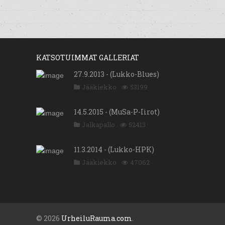
KATSOTUIMMAT GALLERIAT
27.9.2013 - (Lukko-Blues)
Jääkiekko
53199
14.5.2015 - (MuSa-P-Iirot)
Jalkapallo
52413
11.3.2014 - (Lukko-HPK)
Jääkiekko
47062
© 2026
UrheiluRauma.com
.