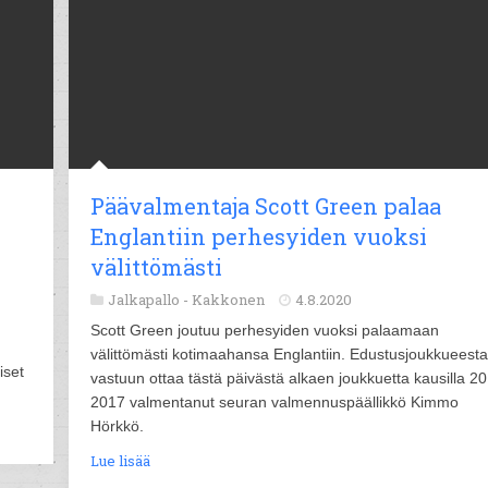
Päävalmentaja Scott Green palaa
Englantiin perhesyiden vuoksi
välittömästi
Jalkapallo -
Kakkonen
4.8.2020
Scott Green joutuu perhesyiden vuoksi palaamaan
välittömästi kotimaahansa Englantiin. Edustusjoukkueesta
iset
vastuun ottaa tästä päivästä alkaen joukkuetta kausilla 2
2017 valmentanut seuran valmennuspäällikkö Kimmo
Hörkkö.
Lue lisää