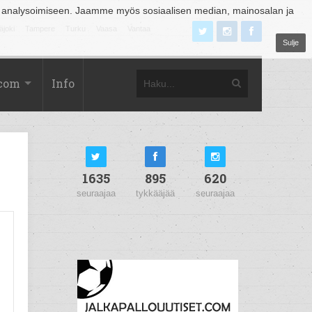
 analysoimiseen. Jaamme myös sosiaalisen median, mainosalan ja
äjoki
Tampere
Turku
Vaasa
Vantaa
Sulje
.com
Info
1635
895
620
seuraajaa
tykkääjää
seuraajaa