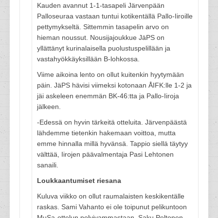
Kauden avannut 1-1-tasapeli Järvenpään
Palloseuraa vastaan tuntui kotikentällä Pallo-Iiroille
pettymykseltä. Sittemmin tasapelin arvo on
hieman noussut. Nousijajoukkue JäPS on
yllättänyt kurinalaisella puolustuspelillään ja
vastahyökkäyksillään B-lohkossa.
Viime aikoina lento on ollut kuitenkin hyytymään
päin. JäPS hävisi viimeksi kotonaan ÅIFK:lle 1-2 ja
jäi askeleen enemmän BK-46:tta ja Pallo-Iiroja
jälkeen.
-Edessä on hyvin tärkeitä otteluita. Järvenpäästä
lähdemme tietenkin hakemaan voittoa, mutta
emme hinnalla millä hyvänsä. Tappio siellä täytyy
välttää, Iirojen päävalmentaja Pasi Lehtonen
sanaili.
Loukkaantumiset riesana
Kuluva viikko on ollut raumalaisten keskikentälle
raskas. Sami Vahanto ei ole toipunut pelikuntoon
MuSa-ottelun polvivammastaan. Saku Peltonen