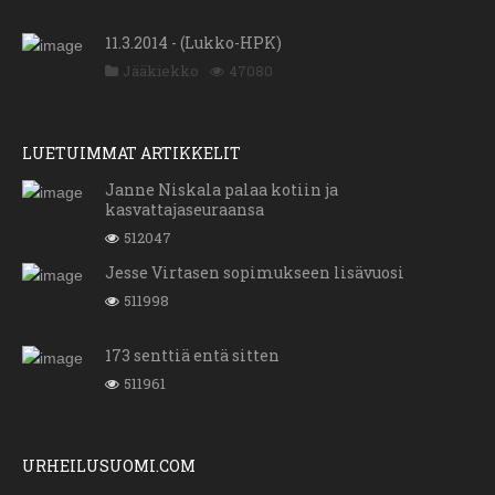
11.3.2014 - (Lukko-HPK)
Jääkiekko
47080
LUETUIMMAT ARTIKKELIT
Janne Niskala palaa kotiin ja
kasvattajaseuraansa
512047
Jesse Virtasen sopimukseen lisävuosi
511998
173 senttiä entä sitten
511961
URHEILUSUOMI.COM