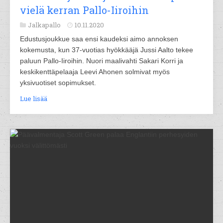
vielä kerran Pallo-Iiroihin
Jalkapallo
10.11.2020
Edustusjoukkue saa ensi kaudeksi aimo annoksen
kokemusta, kun 37-vuotias hyökkääjä Jussi Aalto tekee
paluun Pallo-Iiroihin. Nuori maalivahti Sakari Korri ja
keskikenttäpelaaja Leevi Ahonen solmivat myös
yksivuotiset sopimukset.
Lue lisää