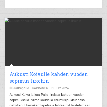
Aukusti Koivulle kahden vuoden
sopimus Iiroihin
Jalkapallo -
Kakkonen
13.12.2024
Aukusti Koivu jatkaa Pallo-Iiroissa kahden vuoden
sopimuksella. Viime kaudella edustusjoukkueessa
debytoinut keskikenttäpelaaja lähtee nyt taistelemaan