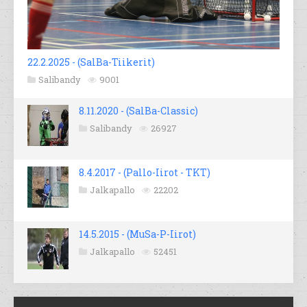
22.2.2025 - (SalBa-Tiikerit)
Salibandy
9001
8.11.2020 - (SalBa-Classic)
Salibandy
26927
8.4.2017 - (Pallo-Iirot - TKT)
Jalkapallo
22202
14.5.2015 - (MuSa-P-Iirot)
Jalkapallo
52451