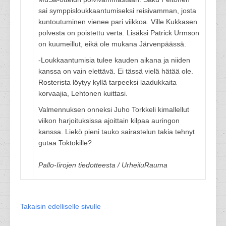
sai symppisloukkaantumiseksi reisivamman, josta
kuntoutuminen vienee pari viikkoa. Ville Kukkasen
polvesta on poistettu verta. Lisäksi Patrick Urmson
on kuumeillut, eikä ole mukana Järvenpäässä.
-Loukkaantumisia tulee kauden aikana ja niiden
kanssa on vain elettävä. Ei tässä vielä hätää ole.
Rosterista löytyy kyllä tarpeeksi laadukkaita
korvaajia, Lehtonen kuittasi.
Valmennuksen onneksi Juho Torkkeli kimallellut
viikon harjoituksissa ajoittain kilpaa auringon
kanssa. Liekö pieni tauko sairastelun takia tehnyt
gutaa Toktokille?
Pallo-Iirojen tiedotteesta / UrheiluRauma
Takaisin edelliselle sivulle