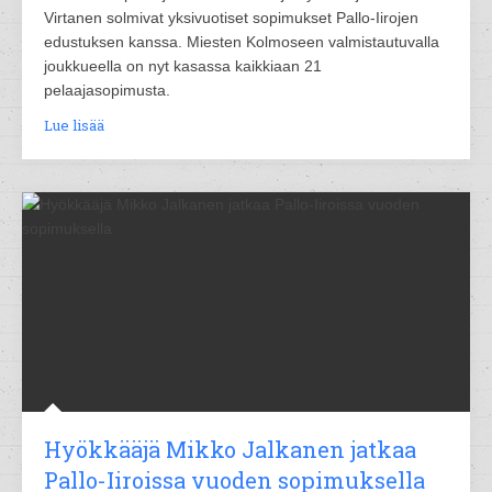
Virtanen solmivat yksivuotiset sopimukset Pallo-Iirojen
edustuksen kanssa. Miesten Kolmoseen valmistautuvalla
joukkueella on nyt kasassa kaikkiaan 21
pelaajasopimusta.
Lue lisää
Hyökkääjä Mikko Jalkanen jatkaa
Pallo-Iiroissa vuoden sopimuksella