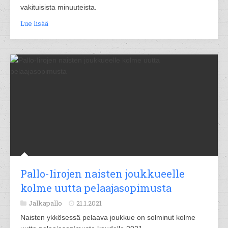
vakituisista minuuteista.
Lue lisää
Pallo-Iirojen naisten joukkueelle
kolme uutta pelaajasopimusta
Jalkapallo
21.1.2021
Naisten ykkösessä pelaava joukkue on solminut kolme