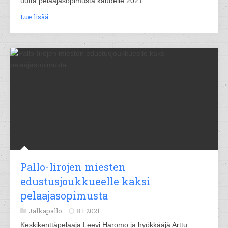
uutta pelaajasopimusta kaudelle 2021.
Lue lisää
Pallo-Iirojen miesten
edustusjoukkueelle kaksi
pelaajasopimusta
Jalkapallo
8.1.2021
Keskikenttäpelaaja Leevi Haromo ja hyökkääjä Arttu