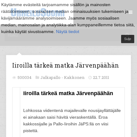
Käytämme evästeitä tarjoamamme sisällön ja mainosten
räätälöimiseen, sosiaalisen median ominaisuuksien tukemiseen ja
kävijämäärämme analysoimiseen. Jaamme myös sosiaalisen
median, mainosalan ja analytiikka-alan kumppaneillemme tietoa siitä,
kuinka käytät sivustoamme.
Näytä tiedot
Sulje
Iiroilla tärkeä matka Järvenpäähän
500034
Jalkapallo -
Kakkonen
22.7.2011
Iiroilla tärkeä matka Järvenpäähän
Lohkossa viidentenä majailevalle nousijayllättäjälle
ei ainakaan saisi hävitä vieraskentällä. Eroa
kakkossijalle ja Pallo-Iiroihin JäPS:llä on viisi
pistettä.