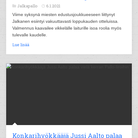
Jalkapallo
6.1.2021
Viime syksynä miesten edustusjoukkueeseen liittynyt
Jalkanen esiintyi vakuuttavasti loppukauden otteluissa.
Valmennus kaavailee vikkelälle laiturille isoa roolia myös
tulevalle kaudelle.
Lue lisää
Konkarihyökkääjä Jussi Aalto palaa