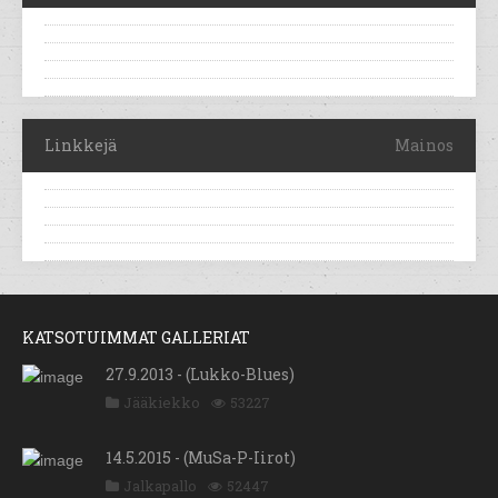
Linkkejä
Mainos
KATSOTUIMMAT GALLERIAT
27.9.2013 - (Lukko-Blues)
Jääkiekko
53227
14.5.2015 - (MuSa-P-Iirot)
Jalkapallo
52447