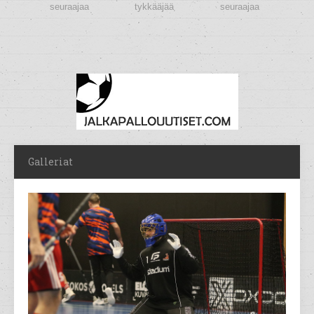
seuraajaa
tykkääjää
seuraajaa
Galleriat