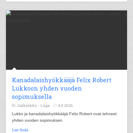
Kanadalaishyökkääjä Felix Robert
Lukkoon yhden vuoden
sopimuksella
Jääkiekko -
Liiga
4.5.2026
Lukko ja kanadalaishyökkääjä Felix Robert ovat tehneet
yhden vuoden sopimuksen.
Lue lisää