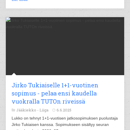
Jirko Tukiaiselle 1+1-vuotinen
sopimus - pelaa ensi kaudella
vuokralla TUTOn riveissä
Jääkiekko -
Liiga
6.6.2025
Lukko on tehnyt 1+1-vuotisen jatkosopimuksen puolustaja
Jirko Tukiaisen kanssa. Sopimukseen sisältyy seuran