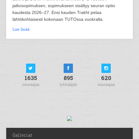
jatkosopimuksen, sopimukseen sisältyy seuran optio
kaudesta 2026–27. Ensi kauden Trakht pelaa
lähtökohtaisesti kokonaan TUTOssa vuokralla.
Lue lisää
1635
895
620
seuraajaa
tykkääjää
seuraajaa
Galleriat