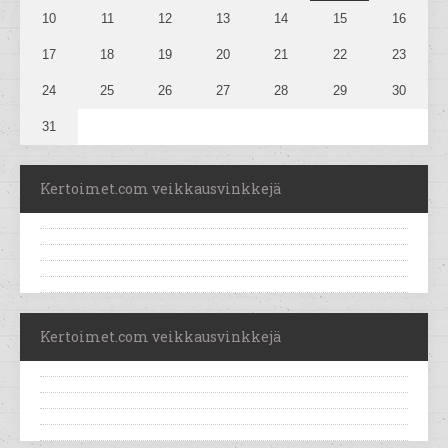
10
11
12
13
14
15
16
17
18
19
20
21
22
23
24
25
26
27
28
29
30
31
Kertoimet.com veikkausvinkkejä
Kertoimet.com veikkausvinkkejä