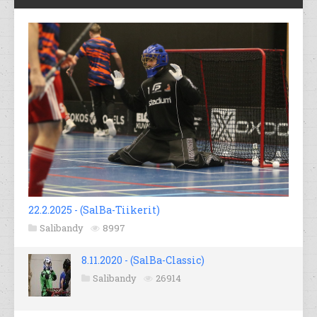
22.2.2025 - (SalBa-Tiikerit)
Salibandy
8997
8.11.2020 - (SalBa-Classic)
Salibandy
26914