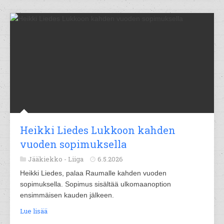
Heikki Liedes Lukkoon kahden
vuoden sopimuksella
Jääkiekko -
Liiga
6.5.2026
Heikki Liedes, palaa Raumalle kahden vuoden
sopimuksella. Sopimus sisältää ulkomaanoption
ensimmäisen kauden jälkeen.
Lue lisää