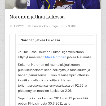
Noronen jatkaa Lukossa
499773
Jääkiekko -
Liiga
17.3.2011
Noronen jatkaa Lukossa
Joulukuussa Rauman Lukon liigamiehistöön
liittynyt maalivahti
Mika Noronen
jatkaa Raumalla.
Kokenut Noronen toi raumalaisjoukkueen
puolustuspelaamiseen selkeyttä ja tasaisuutta ja
hänen panoksensa Lukon tasaisempiin otteisiin
kevätkaudella oli merkittävä. Hänen
torjuntaprosenttinsa runkosarjassa oli 92,86 ja
päästettyjen maalien keskiarvo 2,06.
Sopimus kattaa kauden 2011 - 2012 ja sisältää
option KHL siirrosta 30.6.2011 asti.