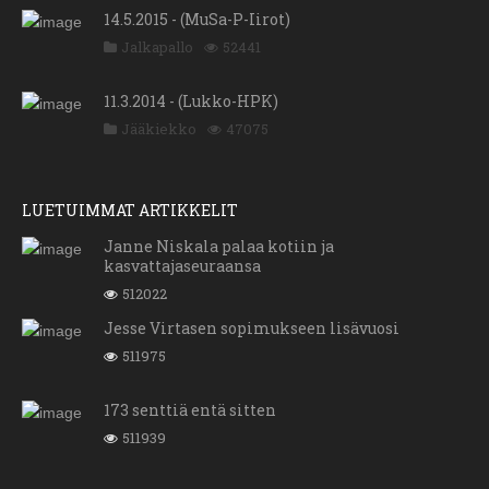
14.5.2015 - (MuSa-P-Iirot)
Jalkapallo
52441
11.3.2014 - (Lukko-HPK)
Jääkiekko
47075
LUETUIMMAT ARTIKKELIT
Janne Niskala palaa kotiin ja
kasvattajaseuraansa
512022
Jesse Virtasen sopimukseen lisävuosi
511975
173 senttiä entä sitten
511939