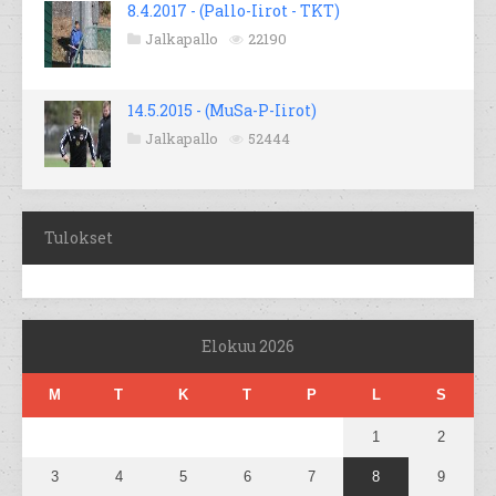
8.4.2017 - (Pallo-Iirot - TKT)
Jalkapallo
22190
14.5.2015 - (MuSa-P-Iirot)
Jalkapallo
52444
Tulokset
Elokuu 2026
M
T
K
T
P
L
S
1
2
3
4
5
6
7
8
9