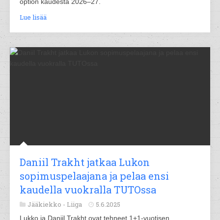
option kaudesta 2026–27.
Lue lisää
Daniil Trakht jatkaa Lukon
sopimuspelaajana ja pelaa ensi
kaudella vuokralla TUTOssa
Jääkiekko -
Liiga
5.6.2025
Lukko ja Daniil Trakht ovat tehneet 1+1-vuotisen