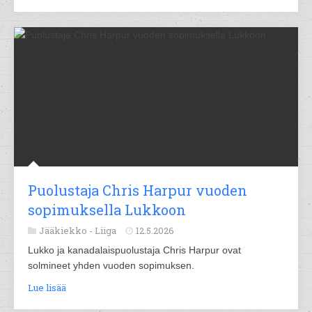
Puolustaja Chris Harpur vuoden
sopimuksella Lukkoon
Jääkiekko -
Liiga
12.5.2026
Lukko ja kanadalaispuolustaja Chris Harpur ovat
solmineet yhden vuoden sopimuksen.
Lue lisää