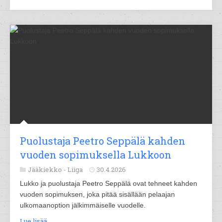
Puolustaja Peetro Seppälä kahden
vuoden sopimuksella Lukkoon
Jääkiekko -
Liiga
30.4.2026
Lukko ja puolustaja Peetro Seppälä ovat tehneet kahden
vuoden sopimuksen, joka pitää sisällään pelaajan
ulkomaanoption jälkimmäiselle vuodelle.
Lue lisää