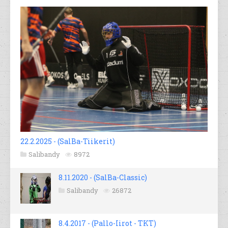
22.2.2025 - (SalBa-Tiikerit)
Salibandy
8972
8.11.2020 - (SalBa-Classic)
Salibandy
26872
8.4.2017 - (Pallo-Iirot - TKT)