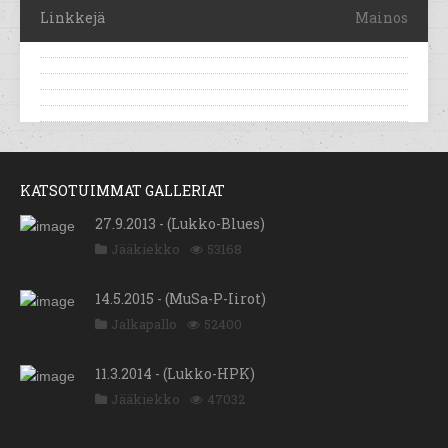
Linkkejä
Mainos
KATSOTUIMMAT GALLERIAT
27.9.2013 - (Lukko-Blues)
Jääkiekko
53168
14.5.2015 - (MuSa-P-Iirot)
Jalkapallo
52400
11.3.2014 - (Lukko-HPK)
Jääkiekko
47032