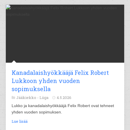
Kanadalaishyökkääjä Felix Robert
Lukkoon yhden vuoden
sopimuksella
Jääkiekko -
Liiga
4.5.2026
Lukko ja kanadalaishyökkääjä Felix Robert ovat tehneet
yhden vuoden sopimuksen.
Lue lisää