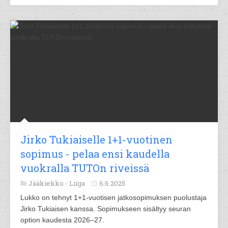
Jirko Tukiaiselle 1+1-vuotinen
sopimus - pelaa ensi kaudella
vuokralla TUTOn riveissä
Jääkiekko -
Liiga
6.6.2025
Lukko on tehnyt 1+1-vuotisen jatkosopimuksen puolustaja
Jirko Tukiaisen kanssa. Sopimukseen sisältyy seuran
option kaudesta 2026–27.