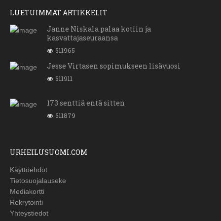
LUETUIMMAT ARTIKKELIT
Janne Niskala palaa kotiin ja
kasvattajaseuraansa
511965
Jesse Virtasen sopimukseen lisävuosi
511911
173 senttiä entä sitten
511879
URHEILUSUOMI.COM
Käyttöehdot
Tietosuojalauseke
Mediakortti
Rekrytointi
Yhteystiedot