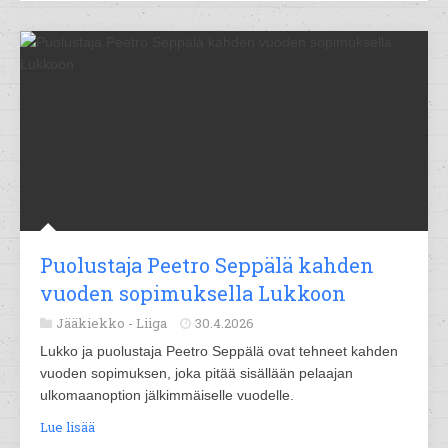
Puolustaja Peetro Seppälä kahden
vuoden sopimuksella Lukkoon
Jääkiekko -
Liiga
30.4.2026
Lukko ja puolustaja Peetro Seppälä ovat tehneet kahden
vuoden sopimuksen, joka pitää sisällään pelaajan
ulkomaanoption jälkimmäiselle vuodelle.
Lue lisää