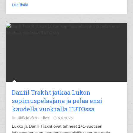
Lue lisää
Daniil Trakht jatkaa Lukon
sopimuspelaajana ja pelaa ensi
kaudella vuokralla TUTOssa
Jääkiekko -
Liiga
5.6.2025
Lukko ja Daniil Trakht ovat tehneet 1+1-vuotisen
jatkosopimuksen, sopimukseen sisältyy seuran optio