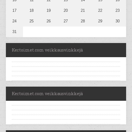
17
18
19
20
21
22
23
24
25
26
27
28
29
30
31
Kertoimet.com veikkausvinkkejä
Kertoimet.com veikkausvinkkejä