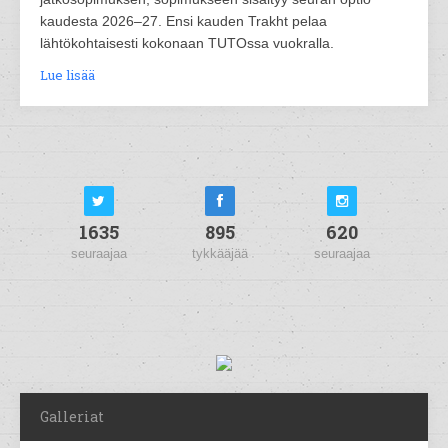
kaudesta 2026–27. Ensi kauden Trakht pelaa
lähtökohtaisesti kokonaan TUTOssa vuokralla.
Lue lisää
1635
895
620
seuraajaa
tykkääjää
seuraajaa
Galleriat