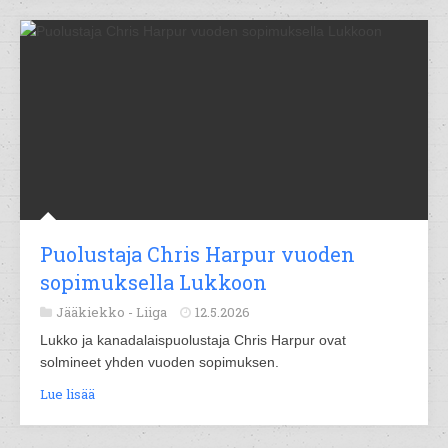
Puolustaja Chris Harpur vuoden
sopimuksella Lukkoon
Jääkiekko -
Liiga
12.5.2026
Lukko ja kanadalaispuolustaja Chris Harpur ovat
solmineet yhden vuoden sopimuksen.
Lue lisää