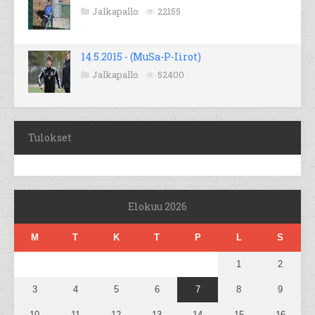
Jalkapallo
22155
14.5.2015 - (MuSa-P-Iirot)
Jalkapallo
52400
Tulokset
Elokuu 2026
M
T
K
T
P
L
S
1
2
3
4
5
6
7
8
9
10
11
12
13
14
15
16