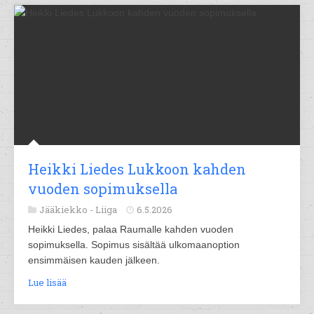
Heikki Liedes Lukkoon kahden
vuoden sopimuksella
Jääkiekko -
Liiga
6.5.2026
Heikki Liedes, palaa Raumalle kahden vuoden
sopimuksella. Sopimus sisältää ulkomaanoption
ensimmäisen kauden jälkeen.
Lue lisää