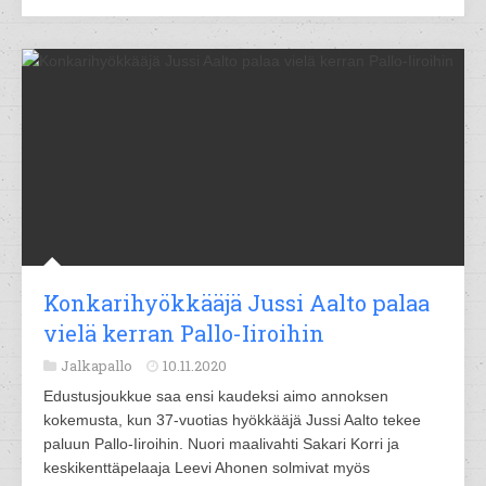
Konkarihyökkääjä Jussi Aalto palaa
vielä kerran Pallo-Iiroihin
Jalkapallo
10.11.2020
Edustusjoukkue saa ensi kaudeksi aimo annoksen
kokemusta, kun 37-vuotias hyökkääjä Jussi Aalto tekee
paluun Pallo-Iiroihin. Nuori maalivahti Sakari Korri ja
keskikenttäpelaaja Leevi Ahonen solmivat myös