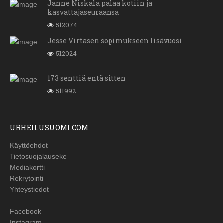
Janne Niskala palaa kotiin ja
kasvattajaseuraansa
512074
Jesse Virtasen sopimukseen lisävuosi
512024
173 senttiä entä sitten
511992
URHEILUSUOMI.COM
Käyttöehdot
Tietosuojalauseke
Mediakortti
Rekrytointi
Yhteystiedot
Facebook
Instagram