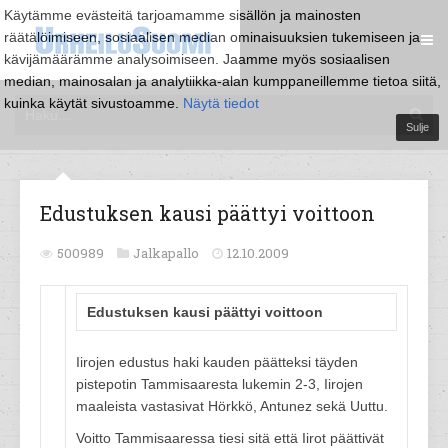
Käytämme evästeitä tarjoamamme sisällön ja mainosten
räätälöimiseen, sosiaalisen median ominaisuuksien tukemiseen ja
kävijämäärämme analysoimiseen. Jaamme myös sosiaalisen
median, mainosalan ja analytiikka-alan kumppaneillemme tietoa siitä,
kuinka käytät sivustoamme.
Näytä tiedot
Sulje
Edustuksen kausi päättyi voittoon
500989
Jalkapallo
12.10.2009
Edustuksen kausi päättyi voittoon
Iirojen edustus haki kauden päätteksi täyden
pistepotin Tammisaaresta lukemin 2-3, Iirojen
maaleista vastasivat Hörkkö, Antunez sekä Uuttu.
Voitto Tammisaaressa tiesi sitä että Iirot päättivät