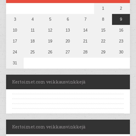
1
2
3
4
5
6
7
8
9
10
11
12
13
14
15
16
17
18
19
20
21
22
23
24
25
26
27
28
29
30
31
Kertoimet.com veikkausvinkkejä
Kertoimet.com veikkausvinkkejä