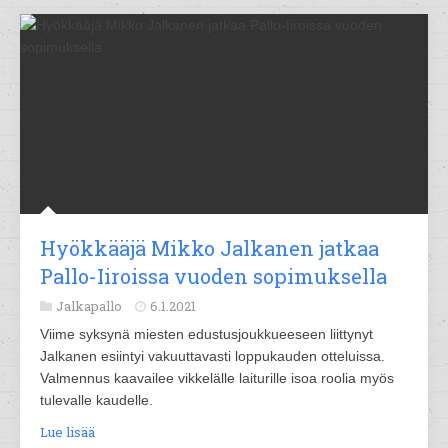
Hyökkääjä Mikko Jalkanen jatkaa
Pallo-Iiroissa vuoden sopimuksella
Jalkapallo
6.1.2021
Viime syksynä miesten edustusjoukkueeseen liittynyt
Jalkanen esiintyi vakuuttavasti loppukauden otteluissa.
Valmennus kaavailee vikkelälle laiturille isoa roolia myös
tulevalle kaudelle.
Lue lisää