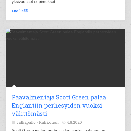
yksivuotiset sopimukset.
Lue lisää
Päävalmentaja Scott Green palaa
Englantiin perhesyiden vuoksi
välittömästi
Jalkapallo -
Kakkonen
4.8.2020
Scott Green joutuu perhesyiden vuoksi palaamaan