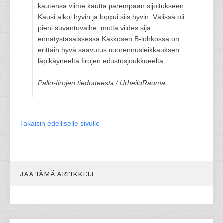
kautensa viime kautta parempaan sijoitukseen.
Kausi alkoi hyvin ja loppui siis hyvin. Välissä oli
pieni suvantovaihe, mutta viides sija
ennätystasaissessa Kakkosen B-lohkossa on
erittäin hyvä saavutus nuorennusleikkauksen
läpikäyneeltä Iirojen edustusjoukkueelta.
Pallo-Iirojen tiedotteesta / UrheiluRauma
Takaisin edelliselle sivulle
JAA TÄMÄ ARTIKKELI