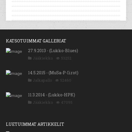
KATSOTUIMMAT GALLERIAT
27.9.2013 - (Lukko-Blues)
Jääkiekko
53252
14.5.2015 - (MuSa-P-Iirot)
Jalkapallo
52460
11.3.2014 - (Lukko-HPK)
Jääkiekko
47095
LUETUIMMAT ARTIKKELIT