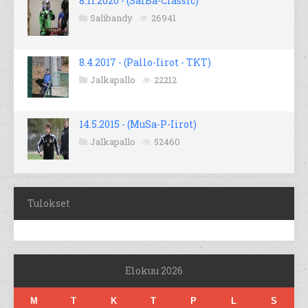
8.11.2020 - (SalBa-Classic)
Salibandy
26941
8.4.2017 - (Pallo-Iirot - TKT)
Jalkapallo
22212
14.5.2015 - (MuSa-P-Iirot)
Jalkapallo
52460
Tulokset
Elokuu 2026
M
T
K
T
P
L
S