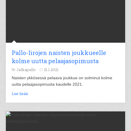
Pallo-Iirojen naisten joukkueelle
kolme uutta pelaajasopimusta
Jalkapallo
21.1.2021
Naisten ykkösessä pelaava joukkue on solminut kolme
uutta pelaajasopimusta kaudelle 2021.
Lue lisää