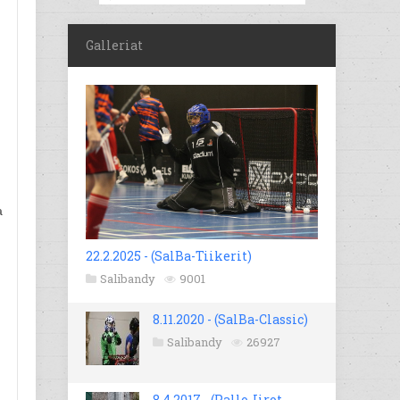
Galleriat
a
22.2.2025 - (SalBa-Tiikerit)
Salibandy
9001
8.11.2020 - (SalBa-Classic)
Salibandy
26927
8.4.2017 - (Pallo-Iirot -