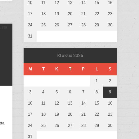
10
11
12
13
14
15
16
17
18
19
20
21
22
23
24
25
26
27
28
29
30
31
Elokuu 2026
M
T
K
T
P
L
S
1
2
3
4
5
6
7
8
9
10
11
12
13
14
15
16
17
18
19
20
21
22
23
tta
24
25
26
27
28
29
30
31