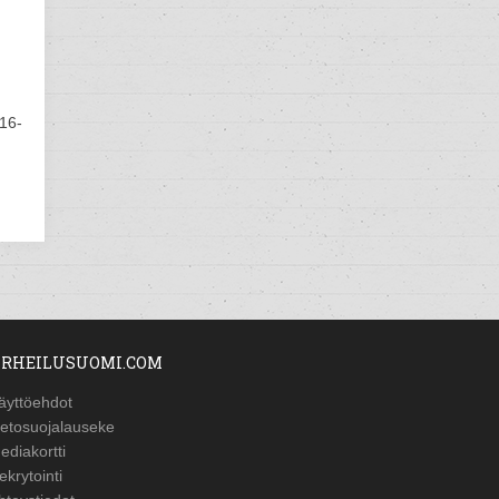
016-
RHEILUSUOMI.COM
äyttöehdot
ietosuojalauseke
ediakortti
ekrytointi