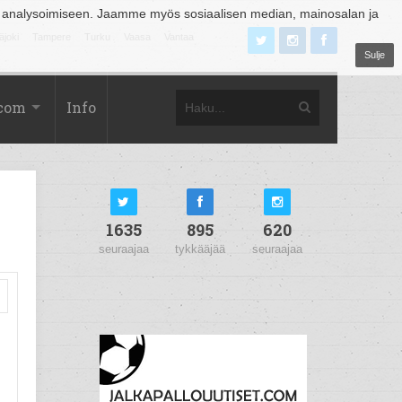
 analysoimiseen. Jaamme myös sosiaalisen median, mainosalan ja
äjoki
Tampere
Turku
Vaasa
Vantaa
Sulje
.com
Info
1635
895
620
seuraajaa
tykkääjää
seuraajaa
n