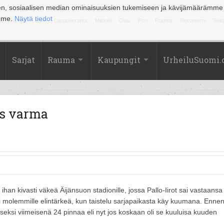
en, sosiaalisen median ominaisuuksien tukemiseen ja kävijämäärämme
amme.
Näytä tiedot
la
Kuopio
Lahti
Lappeenranta
Mikkeli
Oulu
Pori
Rauma
Rovaniemi
Sein
Sarjat
Rauma
Kaupungit
UrheiluSuomi
es varma
 ihan kivasti väkeä Äijänsuon stadionille, jossa Pallo-Iirot sai vastaansa
li molemmille elintärkeä, kun taistelu sarjapaikasta käy kuumana. Enne
n toiseksi viimeisenä 24 pinnaa eli nyt jos koskaan oli se kuuluisa kuuden