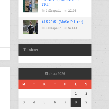
TKT)
Jalkapallo
22198
14.5.2015 - (MuSa-P-Iirot)
Jalkapallo
52444
Tulokset
Elokuu 2026
M
T
K
T
P
L
S
1
2
3
4
5
6
7
8
9