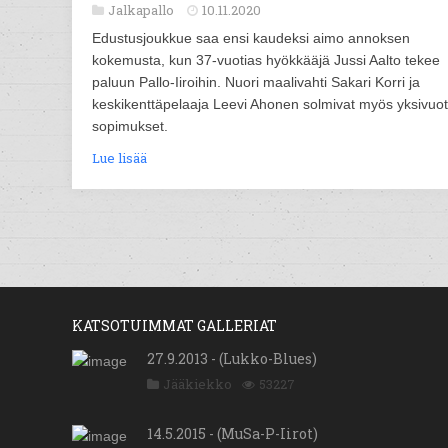
Jalkapallo
10.11.2020
Edustusjoukkue saa ensi kaudeksi aimo annoksen
kokemusta, kun 37-vuotias hyökkääjä Jussi Aalto tekee
paluun Pallo-Iiroihin. Nuori maalivahti Sakari Korri ja
keskikenttäpelaaja Leevi Ahonen solmivat myös yksivuot
sopimukset.
Lue lisää
KATSOTUIMMAT GALLERIAT
27.9.2013 - (Lukko-Blues)
Jääkiekko
53227
14.5.2015 - (MuSa-P-Iirot)