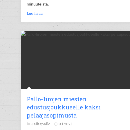
minuuteista.
Lue lisää
Pallo-Iirojen miesten
edustusjoukkueelle kaksi
pelaajasopimusta
Jalkapallo
8.1.2021