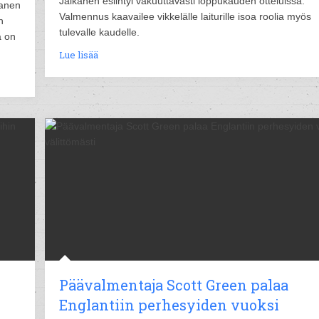
Jalkanen esiintyi vakuuttavasti loppukauden otteluissa.
tanen
Valmennus kaavailee vikkelälle laiturille isoa roolia myös
n
tulevalle kaudelle.
a on
Lue lisää
Päävalmentaja Scott Green palaa
Englantiin perhesyiden vuoksi