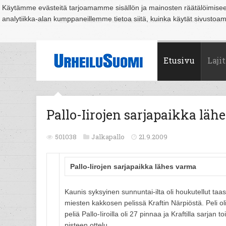
Käytämme evästeitä tarjoamamme sisällön ja mainosten räätälöimise
analytiikka-alan kumppaneillemme tietoa siitä, kuinka käytät sivusto
Suomi
Espoo
Helsinki
Hämeenlinna
Joensuu
Jyväskylä
Kouvo
Etusivu
Lajit
Pallo-Iirojen sarjapaikka läh
501038
Jalkapallo
21.9.2009
Pallo-Iirojen sarjapaikka lähes varma
Kaunis syksyinen sunnuntai-ilta oli houkutellut taas
miesten kakkosen pelissä Kraftin Närpiöstä. Peli o
peliä Pallo-Iiroilla oli 27 pinnaa ja Kraftilla sarja
pisteen ottelu.