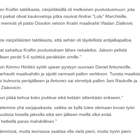
n Kraftin taktiikasta, närpiöläisillä oli melkoinen puolustusmuuri, jota
paikat olivat kaukovetoja jotka osuivat Andrei "Lulu" Marchisille,
menivät yli paitsi Ossokin vetoon Kratin maalivahti Vladan Zlatkovic
ta närpiöläisten taktiikasta, että sehän oli täydellistä antijalkapalloa.
aivat sahattua Kraftin puolustuksen lähes riekaleiksi. Jakson pelistä
aan peräti 5-6 syöttöä peräkkäin omille."
nsin Kimmo Hörkkö syötti upean pystyyn suoraan Daniel Antunezille.
arhautti maalivahdin ja sijoitti varmasti pallon verkkoon. Tuosta maalist
si kulmuria peräjälkeen ja Antunez sai siirrettyä pallon Jani Raukolle ja
i Zlakovicin.
 mun pitää kehua koko joukkue eikä ketään sittenkään erikseen."
istelemme yhä sarjapaikasta, vaikka se kyllä tulee olemaan kovan työn
tissa toisella jaksolla eikä sen jälkeen meillä ollut enää
ä hetkellä paras mahdollinen."
ännössä, mutta teoriassa saattaa olla vielä pieni, mutta hyvin pieni