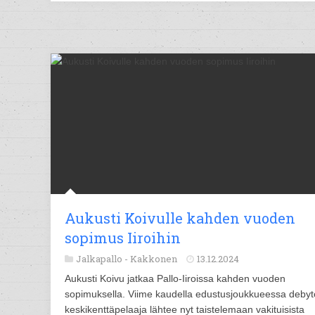
Aukusti Koivulle kahden vuoden
sopimus Iiroihin
Jalkapallo -
Kakkonen
13.12.2024
Aukusti Koivu jatkaa Pallo-Iiroissa kahden vuoden
sopimuksella. Viime kaudella edustusjoukkueessa debyt
keskikenttäpelaaja lähtee nyt taistelemaan vakituisista