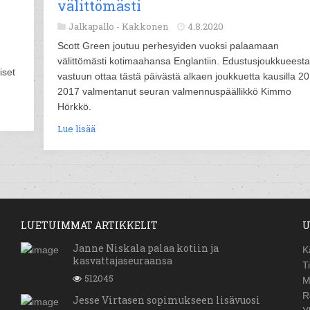
välittömästi
Jalkapallo -
Kakkonen
4.8.2020
Scott Green joutuu perhesyiden vuoksi palaamaan
välittömästi kotimaahansa Englantiin. Edustusjoukkueesta
iset
vastuun ottaa tästä päivästä alkaen joukkuetta kausilla 2
2017 valmentanut seuran valmennuspäällikkö Kimmo
Hörkkö.
Lue lisää
LUETUIMMAT ARTIKKELIT
U
Janne Niskala palaa kotiin ja
K
kasvattajaseuraansa
T
512045
M
R
Jesse Virtasen sopimukseen lisävuosi