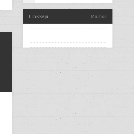
Linkkejä
Mainos