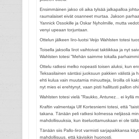
Ensimmäinen jakso oli aika tylsää jalkapalloa johtue
raumalaiset eivät osanneet murtaa. Jakson parhaat 
Yannick Ossokille ja Oskar Nyholmille, mutta vedot 
venyi upeaan torjuntaan.
Ottelun jälkeen Iiro-luotsi Veijo Wahlsten totesi tuos
Toisella jaksolla Iirot vaihtoivat taktiikkaa ja nyt s
Wahlsten totesi "Mehän saimme tokalla parhaimmill
Ottelu ratkesi melko nopeasti toisen aluksi, kun e
Teksasilainen säntäsi juoksuun pakkien välistä ja h
ehti kulua vain muutamia minuutteja, Iiroilla oli kak
nyt mies ei erehtynyt, vaan pisti hallitusti pallon oh
Wahlsten totesi vielä "Raukko, Antunez... ei kyllä
Kraftin valmentaja Ulf Kortesniemi totesi, että "ta
takana. Tänään peli ratkesi kolmessa neljässä minuu
mahdollisuuksia, kun itseluottamuskaan ei ole täll
Tänään siis Pallo-Iirot varmisti sarjapaikkansa käyt
mahdollisuus, että kävisikin huonosti.