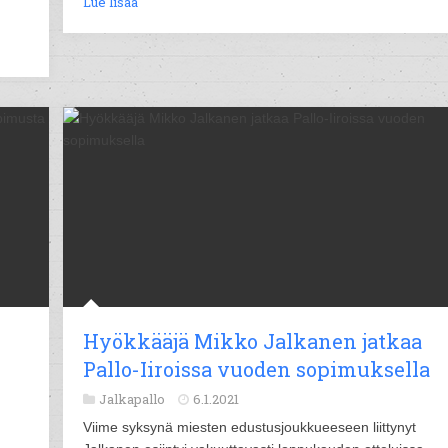
Lue lisää
Hyökkääjä Mikko Jalkanen jatkaa
Pallo-Iiroissa vuoden sopimuksella
Jalkapallo
6.1.2021
Viime syksynä miesten edustusjoukkueeseen liittynyt