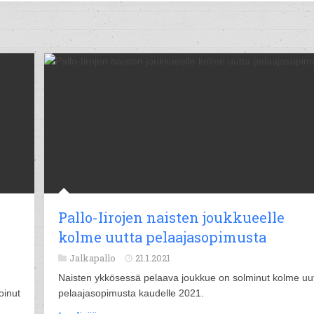
Pallo-Iirojen naisten joukkueelle
kolme uutta pelaajasopimusta
Jalkapallo
21.1.2021
Naisten ykkösessä pelaava joukkue on solminut kolme uu
oinut
pelaajasopimusta kaudelle 2021.