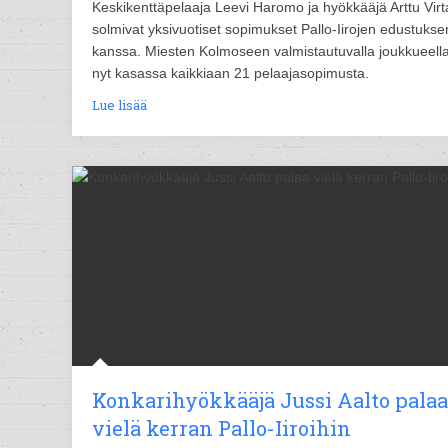
Keskikenttäpelaaja Leevi Haromo ja hyökkääjä Arttu Vir
solmivat yksivuotiset sopimukset Pallo-Iirojen edustukse
kanssa. Miesten Kolmoseen valmistautuvalla joukkueell
nyt kasassa kaikkiaan 21 pelaajasopimusta.
Lue lisää
Konkarihyökkääjä Jussi Aalto palaa
vielä kerran Pallo-Iiroihin