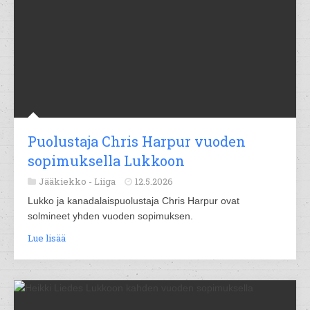
Puolustaja Chris Harpur vuoden
sopimuksella Lukkoon
Jääkiekko -
Liiga
12.5.2026
Lukko ja kanadalaispuolustaja Chris Harpur ovat
solmineet yhden vuoden sopimuksen.
Lue lisää