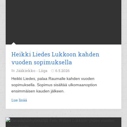
Heikki Liedes Lukkoon kahden
vuoden sopimuksella
Jääkiekko -
Liiga
6.5.2026
Heikki Liedes, palaa Raumalle kahden vuoden
sopimuksella. Sopimus sisältää ulkomaanoption
ensimmäisen kauden jälkeen.
Lue lisää