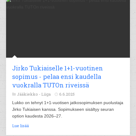
Jirko Tukiaiselle 1+1-vuotinen
sopimus - pelaa ensi kaudella
vuokralla TUTOn riveissä
Jääkiekko -
Liiga
6.6.2025
Lukko on tehnyt 1+1-vuotisen jatkosopimuksen puolustaja
Jirko Tukiaisen kanssa. Sopimukseen sisältyy seuran
option kaudesta 2026–27.
Lue lisää