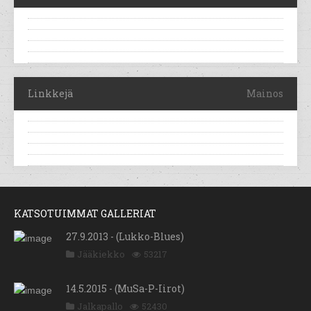
Linkkejä
Mainos
KATSOTUIMMAT GALLERIAT
27.9.2013 - (Lukko-Blues)
Jääkiekko
53217
14.5.2015 - (MuSa-P-Iirot)
Jalkapallo
52430