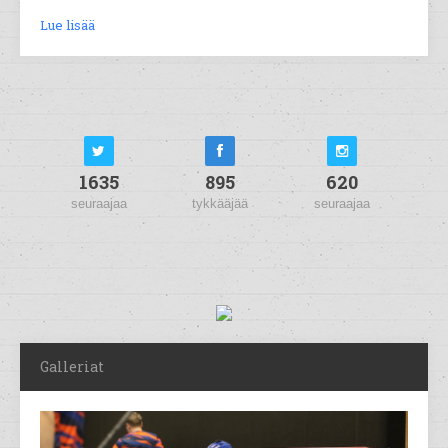
Lue lisää
1635
895
620
seuraajaa
tykkääjää
seuraajaa
Galleriat