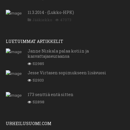
11.3.2014 - (Lukko-HPK)
Jääkiekko
47073
LUETUIMMAT ARTIKKELIT
Janne Niskala palaa kotiin ja
kasvattajaseuraansa
511985
Jesse Virtasen sopimukseen lisävuosi
511933
173 senttiä entä sitten
511898
URHEILUSUOMI.COM