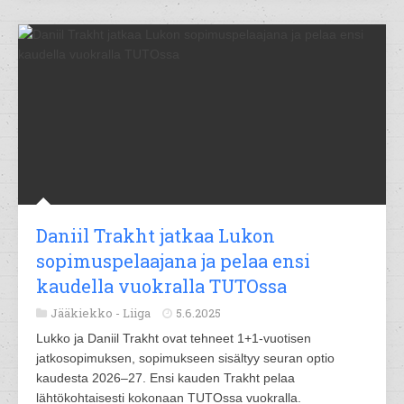
Daniil Trakht jatkaa Lukon
sopimuspelaajana ja pelaa ensi
kaudella vuokralla TUTOssa
Jääkiekko -
Liiga
5.6.2025
Lukko ja Daniil Trakht ovat tehneet 1+1-vuotisen
jatkosopimuksen, sopimukseen sisältyy seuran optio
kaudesta 2026–27. Ensi kauden Trakht pelaa
lähtökohtaisesti kokonaan TUTOssa vuokralla.