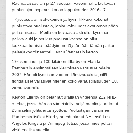
Raumalaisseuran ja 27-vuotiaan vasemmalta laukovan
puolustajan sopimus kattaa loppukauden 2016-17.
- Kyseessä on isokokoinen ja hyvin liikkuva kokenut
puolustava puolustaja, jonka vahvuudet ovat oman pään
pelaamisessa. Meillä on keväästä asti ollut kyseinen
paikka auki ja nyt kun puolustuksessa on ollut
loukkaantumisia, päädyimme täyttämään tämän paikan,
pelaajakoordinaattori Hannu Vanhatalo kertoo.
194-senttinen ja 100-kiloinen Ellerby on Florida
Panthersin ensimmäisen kierroksen varaus vuodelta
2007. Hän oli kyseisen vuoden kärkivarauksia, sillä
floridalaiset varasivat miehen koko varaustilaisuuden 10.
varausvuorolla.
Keaton Ellerby on pelannut urallaan yhteensä 212 NHL-
ottelua, joissa hän on viimeistellyt neljä maalia ja antanut
23 maaliin johtanutta syöttöä. Puolustajan varanneen
Panthersin lisäksi Ellerby on edustanut NHL:ssä Los
Angeles Kingsiä ja Winnipeg Jetsiä, jossa mies pelasi
vielä edelliskaudella.