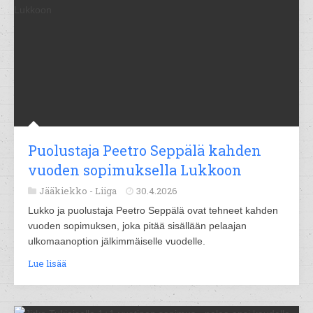
Puolustaja Peetro Seppälä kahden
vuoden sopimuksella Lukkoon
Jääkiekko -
Liiga
30.4.2026
Lukko ja puolustaja Peetro Seppälä ovat tehneet kahden
vuoden sopimuksen, joka pitää sisällään pelaajan
ulkomaanoption jälkimmäiselle vuodelle.
Lue lisää