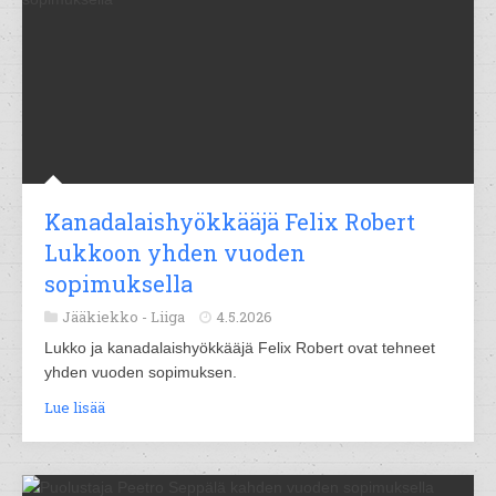
Kanadalaishyökkääjä Felix Robert
Lukkoon yhden vuoden
sopimuksella
Jääkiekko -
Liiga
4.5.2026
Lukko ja kanadalaishyökkääjä Felix Robert ovat tehneet
yhden vuoden sopimuksen.
Lue lisää