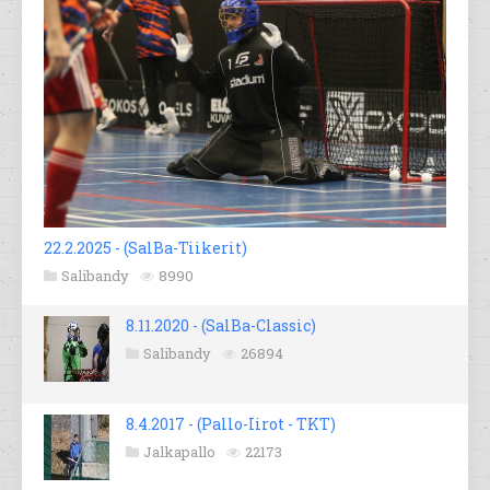
22.2.2025 - (SalBa-Tiikerit)
Salibandy
8990
8.11.2020 - (SalBa-Classic)
Salibandy
26894
8.4.2017 - (Pallo-Iirot - TKT)
Jalkapallo
22173