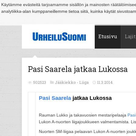
Käytämme evästeitä tarjoamamme sisällön ja mainosten räätälöimise
analytiikka-alan kumppaneillemme tietoa siitä, kuinka käytät sivusto
Suomi
Espoo
Helsinki
Hämeenlinna
Joensuu
Jyväskylä
Kouvo
Etusivu
Lajit
Pasi Saarela jatkaa Lukossa
502523
Jääkiekko -
Liiga
11.3.2014
Pasi Saarela
jatkaa Lukossa
Rauman Lukko ja takavuosien mestaripelaaja
Pasi
Lukon A-nuorten liigajoukkueen valmentamista. Li
Nuorten SM-liigaa pelaavan Lukon A-nuorten jouk