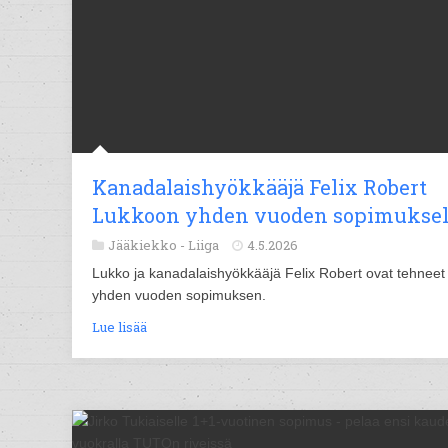
Kanadalaishyökkääjä Felix Robert
Lukkoon yhden vuoden sopimuksel
Jääkiekko -
Liiga
4.5.2026
Lukko ja kanadalaishyökkääjä Felix Robert ovat tehneet
yhden vuoden sopimuksen.
Lue lisää