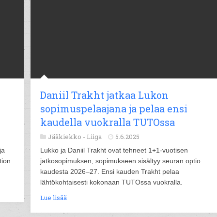
Daniil Trakht jatkaa Lukon
sopimuspelaajana ja pelaa ensi
kaudella vuokralla TUTOssa
Jääkiekko -
Liiga
5.6.2025
ja
Lukko ja Daniil Trakht ovat tehneet 1+1-vuotisen
tion
jatkosopimuksen, sopimukseen sisältyy seuran optio
kaudesta 2026–27. Ensi kauden Trakht pelaa
lähtökohtaisesti kokonaan TUTOssa vuokralla.
Lue lisää