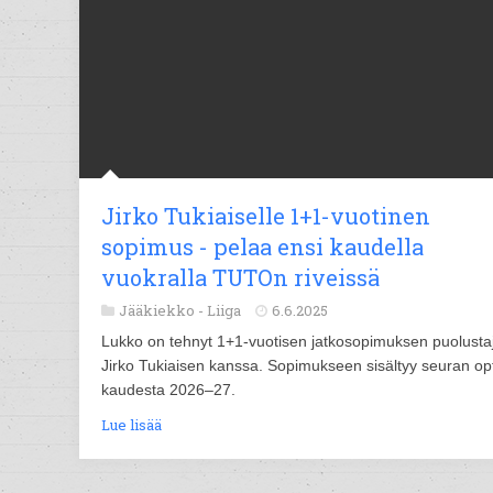
Jirko Tukiaiselle 1+1-vuotinen
sopimus - pelaa ensi kaudella
vuokralla TUTOn riveissä
Jääkiekko -
Liiga
6.6.2025
Lukko on tehnyt 1+1-vuotisen jatkosopimuksen puolusta
Jirko Tukiaisen kanssa. Sopimukseen sisältyy seuran op
kaudesta 2026–27.
Lue lisää