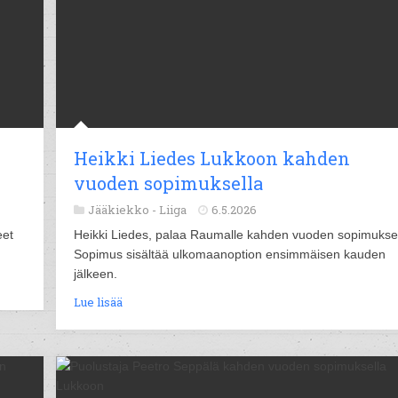
Heikki Liedes Lukkoon kahden
vuoden sopimuksella
Jääkiekko -
Liiga
6.5.2026
eet
Heikki Liedes, palaa Raumalle kahden vuoden sopimuksel
Sopimus sisältää ulkomaanoption ensimmäisen kauden
jälkeen.
Lue lisää