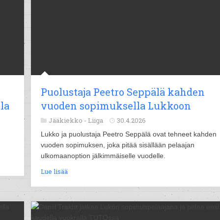
Puolustaja Peetro Seppälä kahden
la
vuoden sopimuksella Lukkoon
Jääkiekko -
Liiga
30.4.2026
Lukko ja puolustaja Peetro Seppälä ovat tehneet kahden
vuoden sopimuksen, joka pitää sisällään pelaajan
ulkomaanoption jälkimmäiselle vuodelle.
Lue lisää