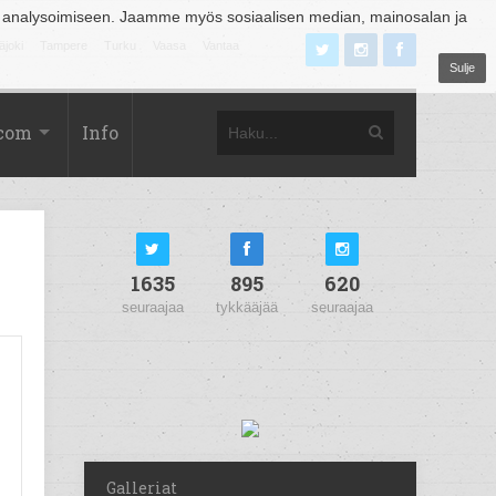
 analysoimiseen. Jaamme myös sosiaalisen median, mainosalan ja
äjoki
Tampere
Turku
Vaasa
Vantaa
Sulje
.com
Info
1635
895
620
seuraajaa
tykkääjää
seuraajaa
Galleriat